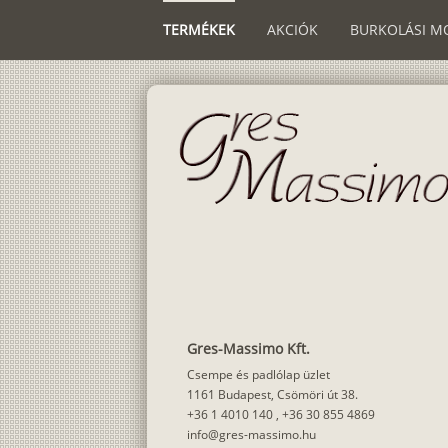
TERMÉKEK
AKCIÓK
BURKOLÁSI M
Gres-Massimo Kft.
Csempe és padlólap üzlet
1161 Budapest, Csömöri út 38.
+36 1 4010 140
,
+36 30 855 4869
info@gres-massimo.hu