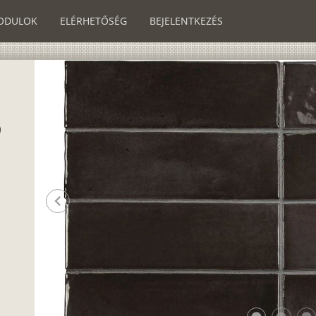
ODULOK
ELÉRHETŐSÉG
BEJELENTKEZÉS
chevron_left