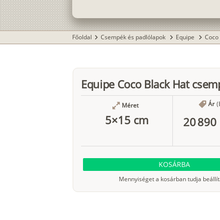
Főoldal
Csempék és padlólapok
Equipe
Coco
chevron_right
chevron_right
chevron_right
Equipe Coco Black Hat csem
Ár
(
Méret
5×15 cm
20 890 
KOSÁRBA
Mennyiséget a kosárban tudja beállít