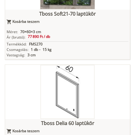
Tboss Soft21-70 laptükör
Kosárba teszem
Méret:
70×60×3 cm
77 890 Ft /
db
Ár
(bruttó):
Termékkód:
FMS270
Csomagolás:
1 db
-
15 kg
Vastagság:
3 cm
Tboss Delia 60 laptükör
Kosárba teszem