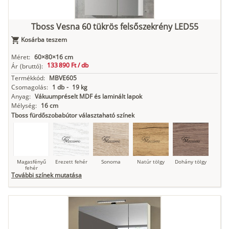
Tboss Vesna 60 tükrös felsőszekrény LED55
Kosárba teszem
Antracit
Matt fekete
Méret:
60×80×16 cm
133 890 Ft /
db
Ár
(bruttó):
Termékkód:
MBVE605
Csomagolás:
1 db
-
19 kg
Anyag:
Vákuumpréselt MDF és laminált lapok
Mélység:
16 cm
Tboss fürdőszobabútor választaható színek
Magasfényű
Erezett fehér
Sonoma
Natúr tölgy
Dohány tölgy
fehér
További színek mutatása
Tuja
Grafit fa
Loft beton
Szupermatt
Lágy krém
fehér