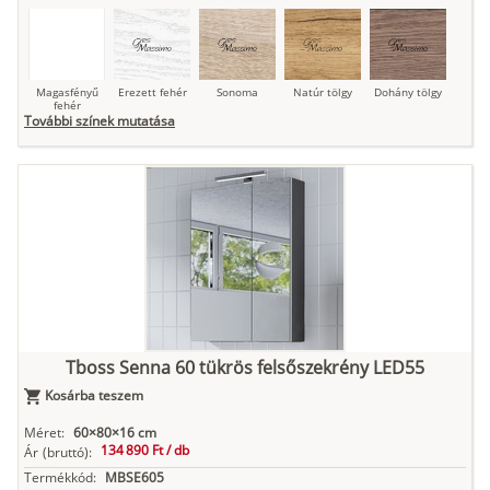
Magasfényű
Erezett fehér
Sonoma
Natúr tölgy
Dohány tölgy
fehér
További színek mutatása
Tuja
Grafit fa
Loft beton
Szupermatt
Lágy krém
fehér
Kasmír
Kőszürke
Nádzöld
Füstös zöld
Matt
indigókék
Tboss Senna 60 tükrös felsőszekrény LED55
Kosárba teszem
Antracit
Matt fekete
Méret:
60×80×16 cm
134 890 Ft /
db
Ár
(bruttó):
Termékkód:
MBSE605