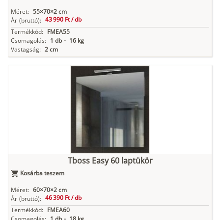
Méret:
55×70×2 cm
43 990 Ft /
db
Ár
(bruttó):
Termékkód:
FMEA55
Csomagolás:
1 db
-
16 kg
Vastagság:
2 cm
Tboss Easy 60 laptükör
Kosárba teszem
Méret:
60×70×2 cm
46 390 Ft /
db
Ár
(bruttó):
Termékkód:
FMEA60
Csomagolás:
1 db
-
18 kg