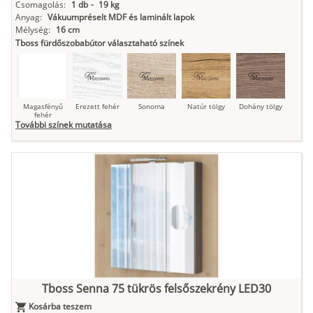
Csomagolás:
1 db
-
19 kg
Anyag:
Vákuumpréselt MDF és laminált lapok
Mélység:
16 cm
Tboss fürdőszobabútor választaható színek
Magasfényű
Erezett fehér
Sonoma
Natúr tölgy
Dohány tölgy
fehér
További színek mutatása
Tuja
Grafit fa
Loft beton
Szupermatt
Lágy krém
fehér
Kasmír
Kőszürke
Nádzöld
Füstös zöld
Matt
indigókék
Tboss Senna 75 tükrös felsőszekrény LED30
Kosárba teszem
Antracit
Matt fekete