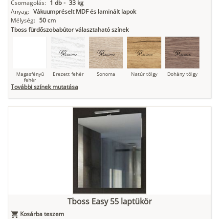
Csomagolás:
1 db
-
33 kg
Anyag:
Vákuumpréselt MDF és laminált lapok
Mélység:
50 cm
Tboss fürdőszobabútor választaható színek
Magasfényű
Erezett fehér
Sonoma
Natúr tölgy
Dohány tölgy
fehér
További színek mutatása
Tuja
Grafit fa
Loft beton
Szupermatt
Lágy krém
fehér
Kasmír
Kőszürke
Nádzöld
Füstös zöld
Matt
indigókék
Tboss Easy 55 laptükör
Kosárba teszem
Antracit
Matt fekete