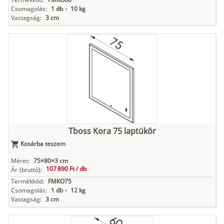
Csomagolás:
1 db
-
10 kg
Vastagság:
3 cm
Tboss Kora 75 laptükör
Kosárba teszem
Méret:
75×80×3 cm
107 890 Ft /
db
Ár
(bruttó):
Termékkód:
FMKO75
Csomagolás:
1 db
-
12 kg
Vastagság:
3 cm