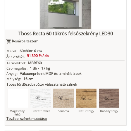
Tboss Recta 60 tükrös felsőszekrény LED30
Kosárba teszem
Méret:
60×80×16 cm
91 390 Ft /
db
Ár
(bruttó):
Termékkód:
MBRE60
Csomagolás:
1 db
-
17 kg
Anyag:
Vákuumpréselt MDF és laminált lapok
Mélység:
16 cm
Tboss fürdőszobabútor választaható színek
Magasfényű
Erezett fehér
Sonoma
Natúr tölgy
Dohány tölgy
fehér
További színek mutatása