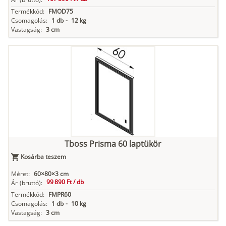
Termékkód:
FMOD75
Csomagolás:
1 db
-
12 kg
Vastagság:
3 cm
Tboss Prisma 60 laptükör
Kosárba teszem
Méret:
60×80×3 cm
99 890 Ft /
db
Ár
(bruttó):
Termékkód:
FMPR60
Csomagolás:
1 db
-
10 kg
Vastagság:
3 cm