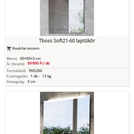
Tboss Soft21-60 laptükör
Kosárba teszem
Méret:
60×60×3 cm
69 890 Ft /
db
Ár
(bruttó):
Termékkód:
FMS260
Csomagolás:
1 db
-
13 kg
Vastagság:
3 cm