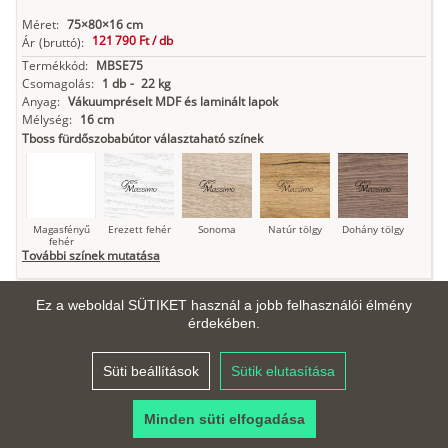
Méret:
75×80×16 cm
121 790 Ft /
db
Ár
(bruttó):
Termékkód:
MBSE75
Csomagolás:
1 db
-
22 kg
Anyag:
Vákuumpréselt MDF és laminált lapok
Mélység:
16 cm
Tboss fürdőszobabútor választaható színek
Magasfényű
Erezett fehér
Sonoma
Natúr tölgy
Dohány tölgy
fehér
További színek mutatása
Ez a weboldal SÜTIKET használ a jobb felhasználói élmény
érdekében.
Tuja
Grafit fa
Loft beton
Szupermatt
Lágy krém
fehér
Süti beállítások
Sütik elutasítása
Minden süti elfogadása
Kasmír
Kőszürke
Nádzöld
Füstös zöld
Matt
indigókék