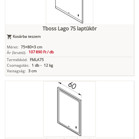
Tboss Lago 75 laptükör
Kosárba teszem
Méret:
75×80×3 cm
107 890 Ft /
db
Ár
(bruttó):
Termékkód:
FMLA75
Csomagolás:
1 db
-
12 kg
Vastagság:
3 cm