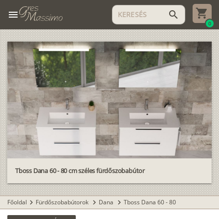
menu
search
0
Tboss Dana 60 - 80 cm széles fürdőszobabútor
Főoldal
Fürdőszobabútorok
Dana
Tboss Dana 60 - 80
chevron_right
chevron_right
chevron_right