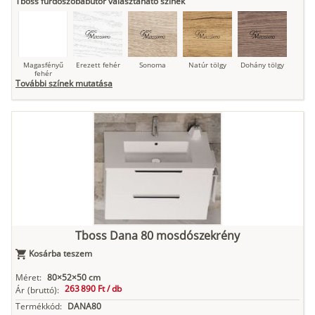
Tboss fürdőszobabútor választaható színek
Magasfényű
Erezett fehér
Sonoma
Natúr tölgy
Dohány tölgy
fehér
További színek mutatása
Tuja
Grafit fa
Loft beton
Szupermatt
Lágy krém
fehér
Kasmír
Kőszürke
Nádzöld
Füstös zöld
Matt
indigókék
Tboss Dana 80 mosdószekrény
Kosárba teszem
Antracit
Matt fekete
Méret:
80×52×50 cm
263 890 Ft /
db
Ár
(bruttó):
Termékkód:
DANA80