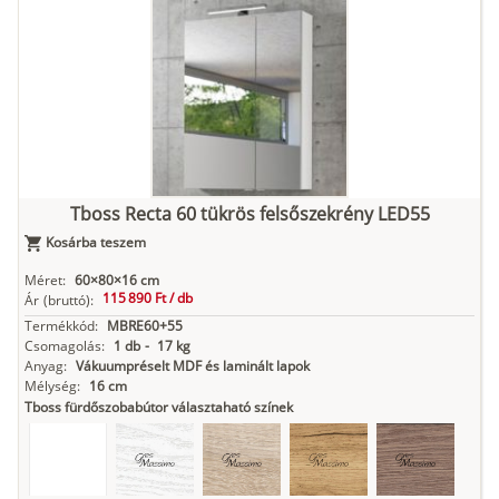
Tuja
Grafit fa
Loft beton
Szupermatt
Lágy krém
fehér
Kasmír
Kőszürke
Nádzöld
Füstös zöld
Matt
indigókék
Tboss Recta 60 tükrös felsőszekrény LED55
Kosárba teszem
Antracit
Matt fekete
Méret:
60×80×16 cm
115 890 Ft /
db
Ár
(bruttó):
Termékkód:
MBRE60+55
Csomagolás:
1 db
-
17 kg
Anyag:
Vákuumpréselt MDF és laminált lapok
Mélység:
16 cm
Tboss fürdőszobabútor választaható színek