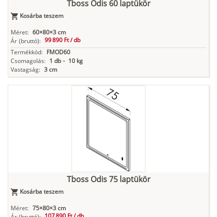
Tboss Odis 60 laptükör
Kosárba teszem
Méret:
60×80×3 cm
99 890 Ft /
db
Ár
(bruttó):
Termékkód:
FMOD60
Csomagolás:
1 db
-
10 kg
Vastagság:
3 cm
Tboss Odis 75 laptükör
Kosárba teszem
Méret:
75×80×3 cm
107 890 Ft /
db
Ár
(bruttó):