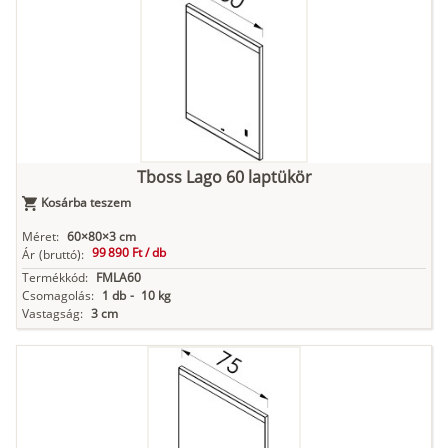
Tboss Lago 60 laptükör
Kosárba teszem
Méret:
60×80×3 cm
99 890 Ft /
db
Ár
(bruttó):
Termékkód:
FMLA60
Csomagolás:
1 db
-
10 kg
Vastagság:
3 cm