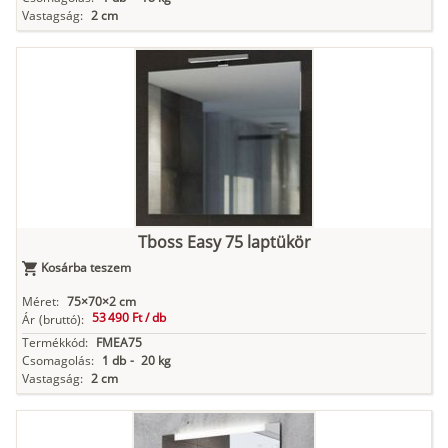
Vastagság:
2 cm
Tboss Easy 75 laptükör
Kosárba teszem
Méret:
75×70×2 cm
53 490 Ft /
db
Ár
(bruttó):
Termékkód:
FMEA75
Csomagolás:
1 db
-
20 kg
Vastagság:
2 cm