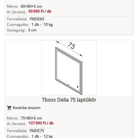
Méret:
60×80×3 cm
99 890 Ft /
db
Ár
(bruttó):
Termékkód:
FMDE60
Csomagolás:
1 db
-
10 kg
Vastagság:
3 cm
Tboss Delia 75 laptükör
Kosárba teszem
Méret:
75×80×3 cm
107 890 Ft /
db
Ár
(bruttó):
Termékkód:
FMDE75
Csomagolás:
1 db
-
12 kg