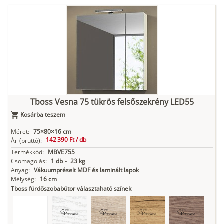
Tuja
Grafit fa
Loft beton
Szupermatt
Lágy krém
fehér
Kasmír
Kőszürke
Nádzöld
Füstös zöld
Matt
indigókék
Tboss Vesna 75 tükrös felsőszekrény LED55
Kosárba teszem
Antracit
Matt fekete
Méret:
75×80×16 cm
142 390 Ft /
db
Ár
(bruttó):
Termékkód:
MBVE755
Csomagolás:
1 db
-
23 kg
Anyag:
Vákuumpréselt MDF és laminált lapok
Mélység:
16 cm
Tboss fürdőszobabútor választaható színek