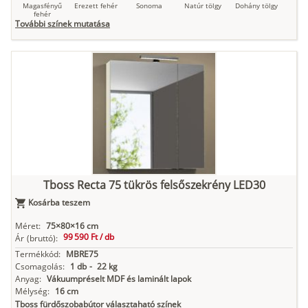
Magasfényű
Erezett fehér
Sonoma
Natúr tölgy
Dohány tölgy
fehér
További színek mutatása
Tuja
Grafit fa
Loft beton
Szupermatt
Lágy krém
fehér
Kasmír
Kőszürke
Nádzöld
Füstös zöld
Matt
indigókék
Tboss Recta 75 tükrös felsőszekrény LED30
Kosárba teszem
Antracit
Matt fekete
Méret:
75×80×16 cm
99 590 Ft /
db
Ár
(bruttó):
Termékkód:
MBRE75
Csomagolás:
1 db
-
22 kg
Anyag:
Vákuumpréselt MDF és laminált lapok
Mélység:
16 cm
Tboss fürdőszobabútor választaható színek