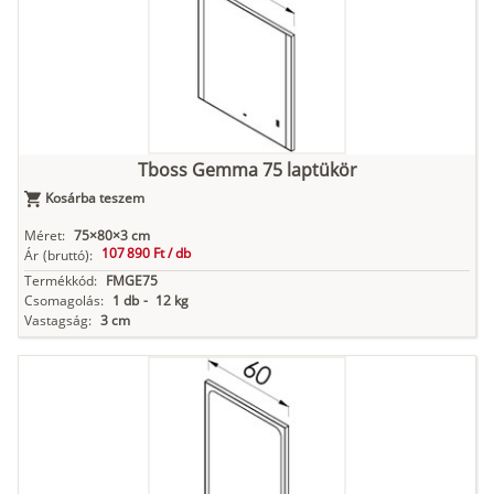
Tboss Gemma 75 laptükör
Kosárba teszem
Méret:
75×80×3 cm
107 890 Ft /
db
Ár
(bruttó):
Termékkód:
FMGE75
Csomagolás:
1 db
-
12 kg
Vastagság:
3 cm