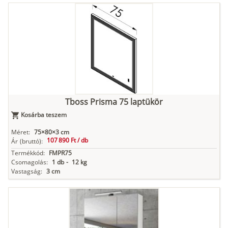
Tboss Prisma 75 laptükör
Kosárba teszem
Méret:
75×80×3 cm
107 890 Ft /
db
Ár
(bruttó):
Termékkód:
FMPR75
Csomagolás:
1 db
-
12 kg
Vastagság:
3 cm