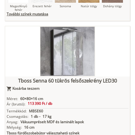
Magasfényű
Erezett fehér
Sonoma
Natúr tölgy
Dohány tölgy
fehér
További színek mutatása
Tuja
Grafit fa
Loft beton
Szupermatt
Lágy krém
fehér
Kasmír
Kőszürke
Nádzöld
Füstös zöld
Matt
indigókék
Tboss Senna 60 tükrös felsőszekrény LED30
Kosárba teszem
Antracit
Matt fekete
Méret:
60×80×16 cm
113 390 Ft /
db
Ár
(bruttó):
Termékkód:
MBSE60
Csomagolás:
1 db
-
17 kg
Anyag:
Vákuumpréselt MDF és laminált lapok
Mélység:
16 cm
Tboss fürdőszobabútor választaható színek