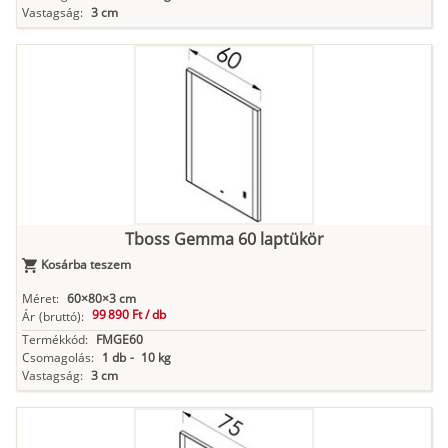
Vastagság:
3 cm
Tboss Gemma 60 laptükör
Kosárba teszem
Méret:
60×80×3 cm
99 890 Ft /
db
Ár
(bruttó):
Termékkód:
FMGE60
Csomagolás:
1 db
-
10 kg
Vastagság:
3 cm