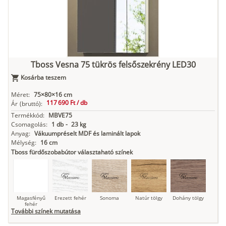
Kasmír
Kőszürke
Nádzöld
Füstös zöld
Matt
indigókék
Tboss Vesna 75 tükrös felsőszekrény LED30
Kosárba teszem
Antracit
Matt fekete
Méret:
75×80×16 cm
117 690 Ft /
db
Ár
(bruttó):
Termékkód:
MBVE75
Csomagolás:
1 db
-
23 kg
Anyag:
Vákuumpréselt MDF és laminált lapok
Mélység:
16 cm
Tboss fürdőszobabútor választaható színek
Magasfényű
Erezett fehér
Sonoma
Natúr tölgy
Dohány tölgy
fehér
További színek mutatása