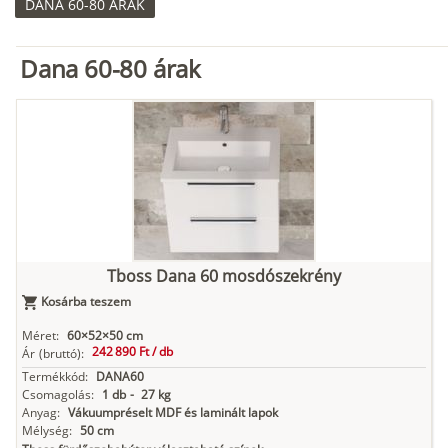
DANA 60-80 ÁRAK
Dana 60-80 árak
Tboss Dana 60 mosdószekrény
Kosárba teszem
Méret:
60×52×50 cm
242 890 Ft /
db
Ár
(bruttó):
Termékkód:
DANA60
Csomagolás:
1 db
-
27 kg
Anyag:
Vákuumpréselt MDF és laminált lapok
Mélység:
50 cm