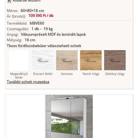
Kosárba teszem
Antracit
Matt fekete
Méret:
60×80×16 cm
109 390 Ft /
db
Ár
(bruttó):
Termékkód:
MBVE60
Csomagolás:
1 db
-
19 kg
Anyag:
Vákuumpréselt MDF és laminált lapok
Mélység:
16 cm
Tboss fürdőszobabútor választaható színek
Magasfényű
Erezett fehér
Sonoma
Natúr tölgy
Dohány tölgy
fehér
További színek mutatása
Tuja
Grafit fa
Loft beton
Szupermatt
Lágy krém
fehér
Kasmír
Kőszürke
Nádzöld
Füstös zöld
Matt
indigókék