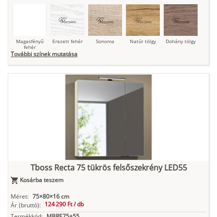
Magasfényű
Erezett fehér
Sonoma
Natúr tölgy
Dohány tölgy
fehér
További színek mutatása
Tuja
Grafit fa
Loft beton
Szupermatt
Lágy krém
fehér
Kasmír
Kőszürke
Nádzöld
Füstös zöld
Matt
indigókék
Tboss Recta 75 tükrös felsőszekrény LED55
Kosárba teszem
Antracit
Matt fekete
Méret:
75×80×16 cm
124 290 Ft /
db
Ár
(bruttó):
Termékkód:
MBRE75+55