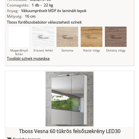
Csomagolás:
1 db
-
22 kg
Anyag:
Vákuumpréselt MDF és laminált lapok
Mélység:
16 cm
Tboss fürdőszobabútor választaható színek
Magasfényű
Erezett fehér
Sonoma
Natúr tölgy
Dohány tölgy
fehér
További színek mutatása
Tuja
Grafit fa
Loft beton
Szupermatt
Lágy krém
fehér
Kasmír
Kőszürke
Nádzöld
Füstös zöld
Matt
indigókék
Tboss Vesna 60 tükrös felsőszekrény LED30