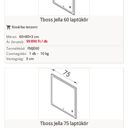
Tboss Jella 60 laptükör
Kosárba teszem
Méret:
60×80×3 cm
99 890 Ft /
db
Ár
(bruttó):
Termékkód:
FMJE60
Csomagolás:
1 db
-
10 kg
Vastagság:
3 cm
Tboss Jella 75 laptükör