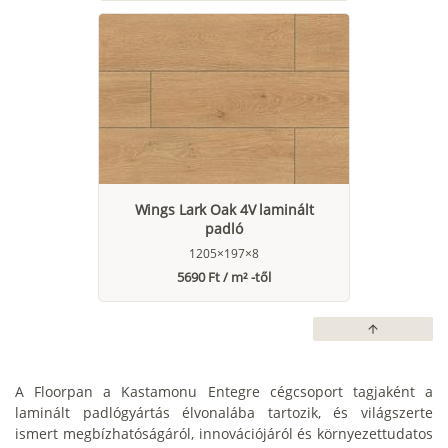
Wings Lark Oak 4V laminált
padló
1205×197×8
5690 Ft / m² -től
arrow_upward
A Floorpan a Kastamonu Entegre cégcsoport tagjaként a
laminált padlógyártás élvonalába tartozik, és világszerte
ismert megbízhatóságáról, innovációjáról és környezettudatos