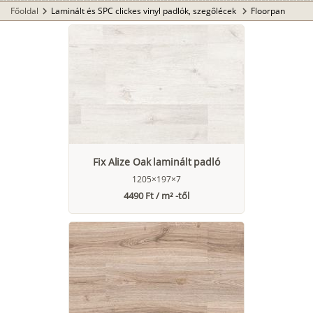
Főoldal
Laminált és SPC clickes vinyl padlók, szegőlécek
Floorpan
chevron_right
chevron_right
Fix Alize Oak laminált padló
1205×197×7
4490 Ft / m² -től