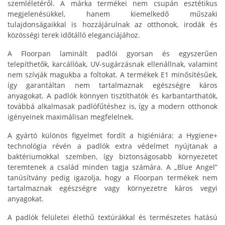
szemléletéről. A márka termékei nem csupán esztétikus
megjelenésükkel, hanem kiemelkedő műszaki
tulajdonságaikkal is hozzájárulnak az otthonok, irodák és
közösségi terek időtálló eleganciájához.
A Floorpan laminált padlói gyorsan és egyszerűen
telepíthetők, karcállóak, UV-sugárzásnak ellenállnak, valamint
nem szívják magukba a foltokat. A termékek E1 minősítésűek,
így garantáltan nem tartalmaznak egészségre káros
anyagokat. A padlók könnyen tisztíthatók és karbantarthatók,
továbbá alkalmasak padlófűtéshez is, így a modern otthonok
igényeinek maximálisan megfelelnek.
A gyártó különös figyelmet fordít a higiéniára: a Hygiene+
technológia révén a padlók extra védelmet nyújtanak a
baktériumokkal szemben, így biztonságosabb környezetet
teremtenek a család minden tagja számára. A „Blue Angel”
tanúsítvány pedig igazolja, hogy a Floorpan termékek nem
tartalmaznak egészségre vagy környezetre káros vegyi
anyagokat.
A padlók felületei élethű textúrákkal és természetes hatású