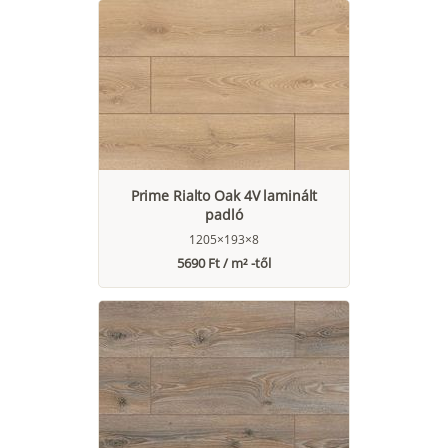
Prime Rialto Oak 4V laminált
padló
1205×193×8
5690 Ft / m² -től