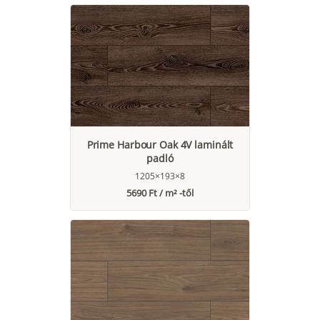
Prime Harbour Oak 4V laminált
padló
1205×193×8
5690 Ft / m² -től