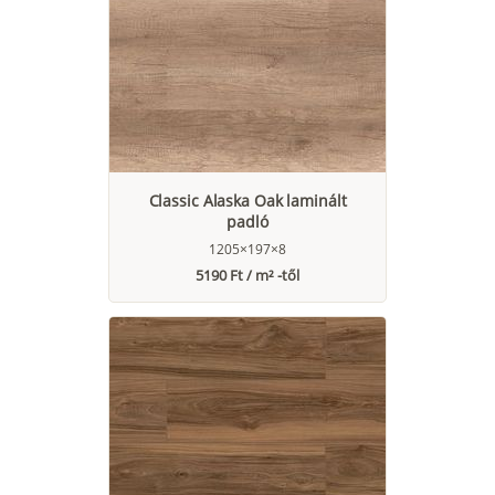
Classic Alaska Oak laminált
padló
1205×197×8
5190 Ft / m² -től