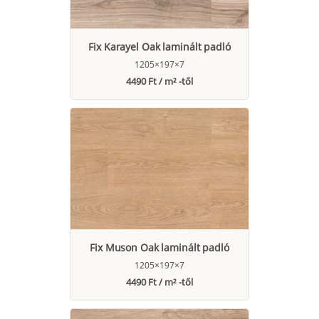
Fix Karayel Oak laminált padló
1205×197×7
4490 Ft / m² -től
Fix Muson Oak laminált padló
1205×197×7
4490 Ft / m² -től