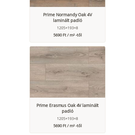
Prime Normandy Oak 4V
laminált padló
1205×193×8
5690 Ft / m² -től
Prime Erasmus Oak 4V laminált
padló
1205×193×8
5690 Ft / m² -től