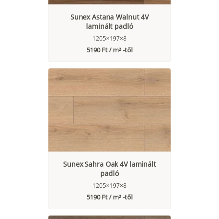
Sunex Astana Walnut 4V
laminált padló
1205×197×8
5190 Ft / m² -től
Sunex Sahra Oak 4V laminált
padló
1205×197×8
5190 Ft / m² -től