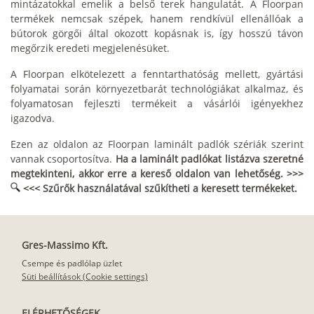
mintázatokkal emelik a belső terek hangulatát. A Floorpan
termékek nemcsak szépek, hanem rendkívül ellenállóak a
bútorok görgői által okozott kopásnak is, így hosszú távon
megőrzik eredeti megjelenésüket.
A Floorpan elkötelezett a fenntarthatóság mellett, gyártási
folyamatai során környezetbarát technológiákat alkalmaz, és
folyamatosan fejleszti termékeit a vásárlói igényekhez
igazodva.
Ezen az oldalon az Floorpan laminált padlók szériák szerint
vannak csoportosítva.
Ha a laminált padlókat listázva szeretné
megtekinteni, akkor erre a kereső oldalon van lehetőség. >>>
<<< Szűrők használatával szűkítheti a keresett termékeket.
Gres-Massimo Kft.
Csempe és padlólap üzlet
Süti beállítások (Cookie settings)
ELÉRHETŐSÉGEK