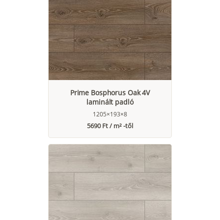
Prime Bosphorus Oak 4V
laminált padló
1205×193×8
5690 Ft / m² -től