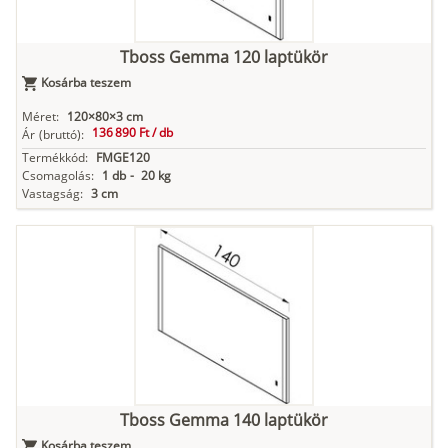
Tboss Gemma 120 laptükör
Kosárba teszem
Méret:
120×80×3 cm
136 890 Ft /
db
Ár
(bruttó):
Termékkód:
FMGE120
Csomagolás:
1 db
-
20 kg
Vastagság:
3 cm
Tboss Gemma 140 laptükör
Kosárba teszem