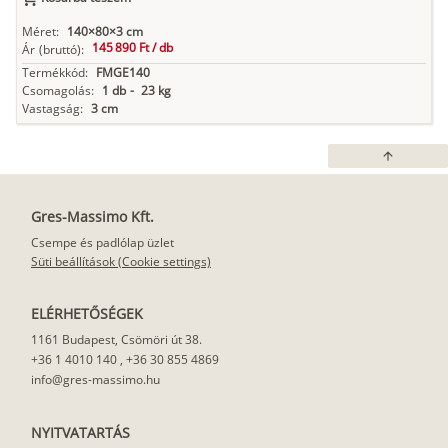
Méret:
140×80×3 cm
145 890 Ft /
db
Ár
(bruttó):
Termékkód:
FMGE140
Csomagolás:
1 db
-
23 kg
Vastagság:
3 cm
arrow_upward
Gres-Massimo Kft.
Csempe és padlólap üzlet
Süti beállítások (Cookie settings)
ELÉRHETŐSÉGEK
1161 Budapest, Csömöri út 38.
+36 1 4010 140
,
+36 30 855 4869
info@gres-massimo.hu
NYITVATARTÁS