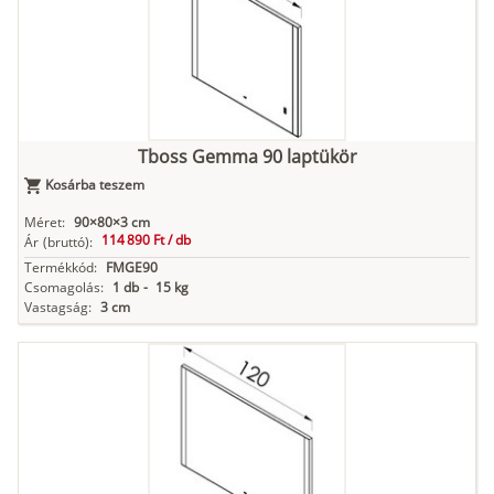
Tboss Gemma 90 laptükör
Kosárba teszem
Méret:
90×80×3 cm
114 890 Ft /
db
Ár
(bruttó):
Termékkód:
FMGE90
Csomagolás:
1 db
-
15 kg
Vastagság:
3 cm