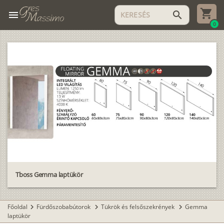
menu
search
0
Tboss Gemma laptükör
Főoldal
Fürdőszobabútorok
Tükrök és felsőszekrények
Gemma
chevron_right
chevron_right
chevron_right
laptükör