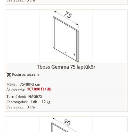
Vastagság:
3 cm
Tboss Gemma 75 laptükör
Kosárba teszem
Méret:
75×80×3 cm
107 890 Ft /
db
Ár
(bruttó):
Termékkód:
FMGE75
Csomagolás:
1 db
-
12 kg
Vastagság:
3 cm