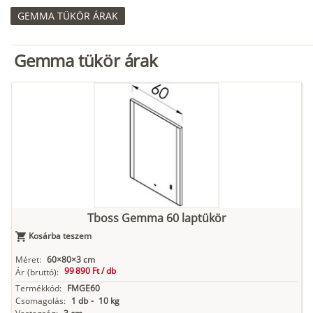
GEMMA TÜKÖR ÁRAK
Gemma tükör árak
Tboss Gemma 60 laptükör
Kosárba teszem
Méret:
60×80×3 cm
99 890 Ft /
db
Ár
(bruttó):
Termékkód:
FMGE60
Csomagolás:
1 db
-
10 kg