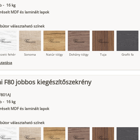
b
-
16 kg
éselt MDF és laminált lapok
bútor választaható színek
ezett fehér
Sonoma
Natúr tölgy
Dohány tölgy
Tuja
Grafit fa
utatása
ni F80 jobbos kiegészítőszekrény
ágy krém
Kasmír
Kőszürke
Nádzöld
Füstös zöld
Matt
indigókék
F801AJ
b
-
16 kg
éselt MDF és laminált lapok
bútor választaható színek