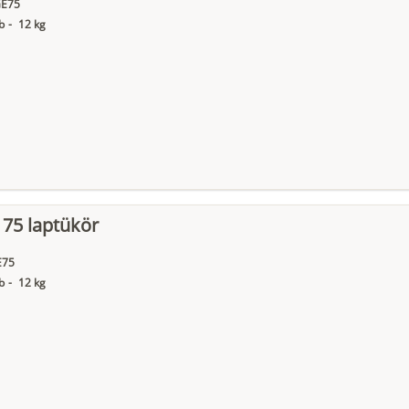
E75
b
-
12 kg
 75 laptükör
E75
b
-
12 kg