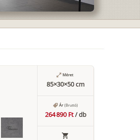
Méret
85×30×50 cm
Ár
(Bruttó)
264 890 Ft
/
db