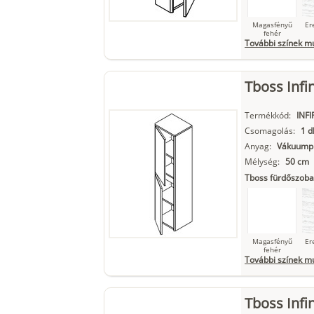
Magasfényű
Er
fehér
További színek m
Tboss Infi
Szupermatt
L
fehér
Termékkód:
INF
Csomagolás:
1 d
Anyag:
Vákuumpr
Mélység:
50 cm
Matt fekete
Tboss fürdőszoba
Magasfényű
Er
fehér
További színek m
Tboss Infi
Szupermatt
L