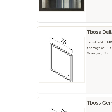
Tboss Deli
Termékkód:
FMD
Csomagolás:
1 d
Vastagság:
3 cm
Tboss Gem