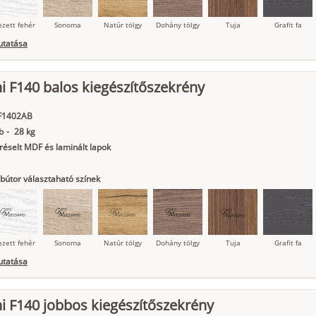
ezett fehér
Sonoma
Natúr tölgy
Dohány tölgy
Tuja
Grafit fa
utatása
ni F140 balos kiegészítőszekrény
ágy krém
Kasmír
Kőszürke
Nádzöld
Füstös zöld
Matt
indigókék
IF1402AB
b
-
28 kg
éselt MDF és laminált lapok
bútor választaható színek
ezett fehér
Sonoma
Natúr tölgy
Dohány tölgy
Tuja
Grafit fa
utatása
ni F140 jobbos kiegészítőszekrény
ágy krém
Kasmír
Kőszürke
Nádzöld
Füstös zöld
Matt