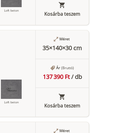
Loft beton
Kosárba teszem
Méret
Antracit
35×140×30 cm
Ár
(Bruttó)
137 390 Ft
/
db
Loft beton
Kosárba teszem
Méret
Antracit