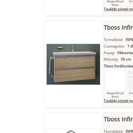
Magasfényű
Er
fehér
További színek m
Tboss Infi
Szupermatt
L
fehér
Termékkód:
INFI
Csomagolás:
1 d
Anyag:
Vákuumpr
Mélység:
50 cm
Matt fekete
Tboss fürdőszoba
Magasfényű
Er
fehér
További színek m
Tboss Infi
Szupermatt
L
fehér
Termékkód:
INF