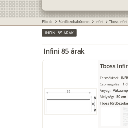
Főoldal
Fürdőszobabútorok
Infini
Tboss Infini
chevron_right
chevron_right
chevron_right
INFINI 85 ÁRAK
Infini 85 árak
Tboss Infi
Termékkód:
INFI
Csomagolás:
1 d
Anyag:
Vákuumpr
Mélység:
50 cm
Tboss fürdőszoba