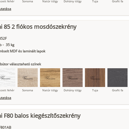
ezett fehér
Sonoma
Natúr tölgy
Dohány tölgy
Tuja
Grafit fa
utatása
ni 85 2 fiókos mosdószekrény
ágy krém
Kasmír
Kőszürke
Nádzöld
Füstös zöld
Matt
indigókék
852F
b
-
35 kg
éselt MDF és laminált lapok
bútor választaható színek
ezett fehér
Sonoma
Natúr tölgy
Dohány tölgy
Tuja
Grafit fa
utatása
ni F80 balos kiegészítőszekrény
ágy krém
Kasmír
Kőszürke
Nádzöld
Füstös zöld
Matt
indigókék
IF801AB