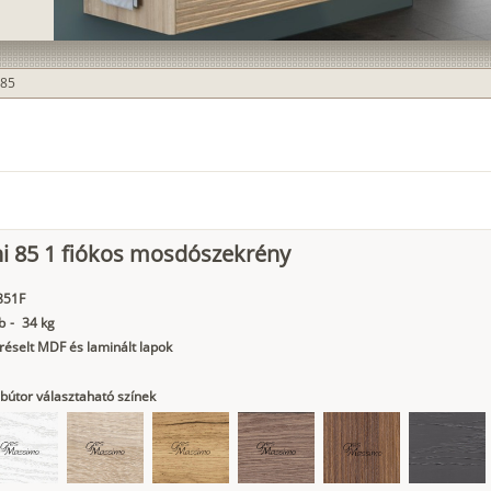
 85
ni 85 1 fiókos mosdószekrény
851F
b
-
34 kg
éselt MDF és laminált lapok
bútor választaható színek