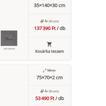
35×140×30 cm
Ár
(Bruttó)
137 390 Ft
/
db
Loft beton
Kosárba teszem
Méret
Antracit
75×70×2 cm
Ár
(Bruttó)
53 490 Ft
/
db