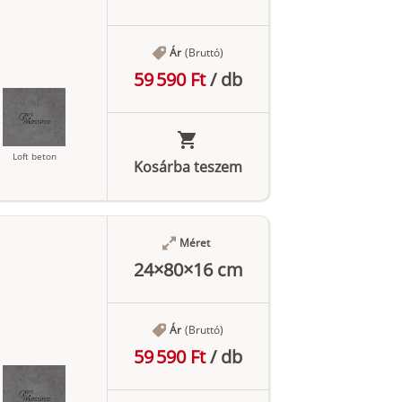
Ár
(Bruttó)
59 590 Ft
/
db
Loft beton
Kosárba teszem
Méret
Antracit
24×80×16 cm
Ár
(Bruttó)
59 590 Ft
/
db