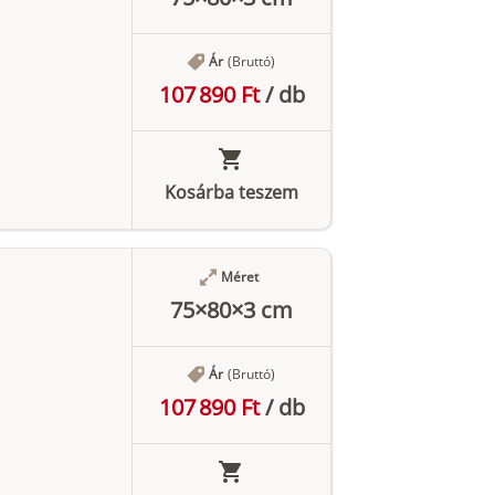
Ár
(Bruttó)
107 890 Ft
/
db
Kosárba teszem
Méret
75×80×3 cm
Ár
(Bruttó)
107 890 Ft
/
db