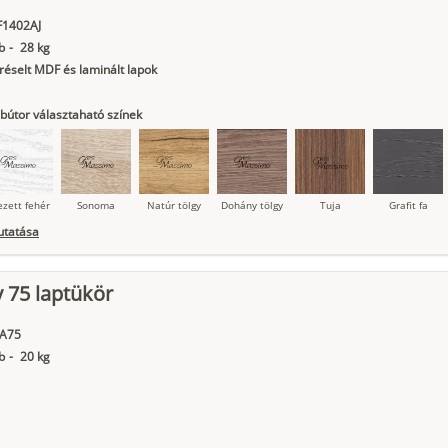
indigókék
F1402AJ
b
-
28 kg
éselt MDF és laminált lapok
bútor választaható színek
ezett fehér
Sonoma
Natúr tölgy
Dohány tölgy
Tuja
Grafit fa
utatása
 75 laptükör
ágy krém
Kasmír
Kőszürke
Nádzöld
Füstös zöld
Matt
indigókék
A75
b
-
20 kg