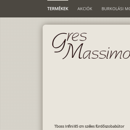
TERMÉKEK
AKCIÓK
BURKOLÁSI M
Tboss Infini 85 cm széles fürdőszobabútor