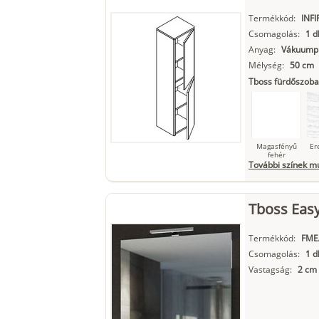
fehér
Termékkód:
INFI
Csomagolás:
1 d
Anyag:
Vákuumpr
Mélység:
50 cm
Matt fekete
Tboss fürdőszoba
Magasfényű
Er
fehér
További színek m
Tboss Easy
Szupermatt
L
fehér
Termékkód:
FME
Csomagolás:
1 d
Vastagság:
2 cm
Matt fekete