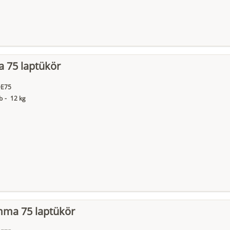
a 75 laptükör
E75
b
-
12 kg
ma 75 laptükör