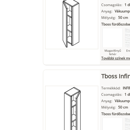
Csomagolás:
1 d
Anyag:
Vákuumpr
Mélység:
50 cm
Matt fekete
Tboss fürdőszoba
Magasfényű
Er
fehér
További színek m
Tboss Infi
Szupermatt
L
fehér
Termékkód:
INFI
Csomagolás:
1 d
Anyag:
Vákuumpr
Mélység:
50 cm
Matt fekete
Tboss fürdőszoba