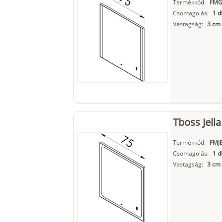
Termékkód:
FMG
Csomagolás:
1 d
Vastagság:
3 cm
Tboss Jella
Termékkód:
FMJ
Csomagolás:
1 d
Vastagság:
3 cm