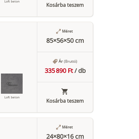
Loft beton
Kosárba teszem
Méret
Antracit
85×56×50 cm
Ár
(Bruttó)
335 890 Ft
/
db
Loft beton
Kosárba teszem
Méret
Antracit
24×80×16 cm