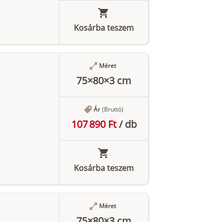
Kosárba teszem
Méret
75×80×3 cm
Ár
(Bruttó)
107 890 Ft
/
db
Kosárba teszem
Méret
75×80×3 cm