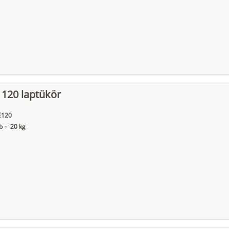
a 120 laptükör
E120
b
-
20 kg