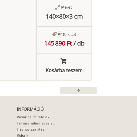
Méret
140×80×3 cm
Ár
(Bruttó)
145 890 Ft
/
db
Kosárba teszem
arrow_upward
INFORMÁCIÓ
Vásárlási feltételek
Felhasználási javaslat
Házhoz szállítás
Rólunk