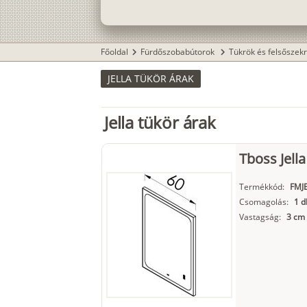
Főoldal
Fürdőszobabútorok
Tükrök és felsőszek
chevron_right
chevron_right
JELLA TÜKÖR ÁRAK
Jella tükör árak
Tboss Jella
Termékkód:
FMJ
Csomagolás:
1 d
Vastagság:
3 cm