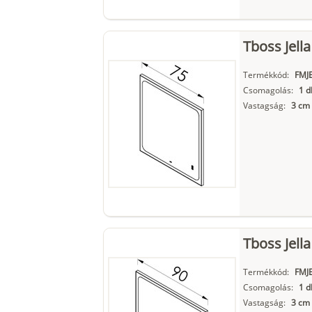
Tboss Jella
Termékkód:
FMJ
Csomagolás:
1 d
Vastagság:
3 cm
Tboss Jella
Termékkód:
FMJ
Csomagolás:
1 d
Vastagság:
3 cm