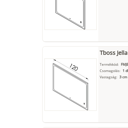
Tboss Jell
Termékkód:
FMJ
Csomagolás:
1 d
Vastagság:
3 cm