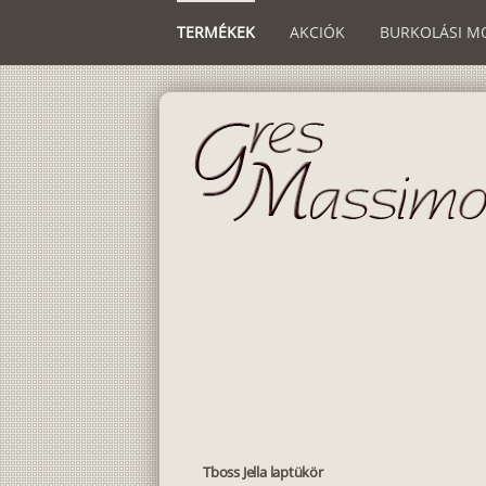
TERMÉKEK
AKCIÓK
BURKOLÁSI M
Tboss Jella laptükör