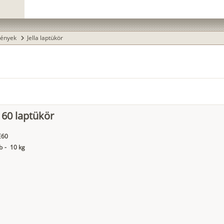
rények
Jella laptükör
chevron_right
 60 laptükör
E60
b
-
10 kg