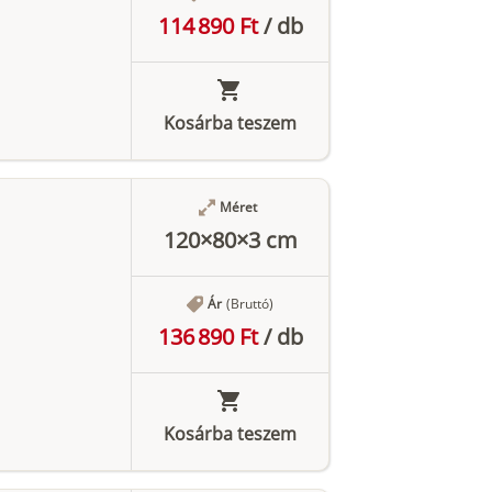
114 890 Ft
/
db
Kosárba teszem
Méret
120×80×3 cm
Ár
(Bruttó)
136 890 Ft
/
db
Kosárba teszem