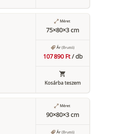
Méret
75×80×3 cm
Ár
(Bruttó)
107 890 Ft
/
db
Kosárba teszem
Méret
90×80×3 cm
Ár
(Bruttó)