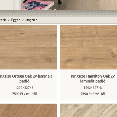
lécek
Egger
Kingsize
chevron_right
chevron_right
ingsize Ortega Oak 2V laminált
Kingsize Hamilton Oak 2V
padló
laminált padló
1292×327×8
1292×327×8
7590 Ft / m² -től
7590 Ft / m² -től