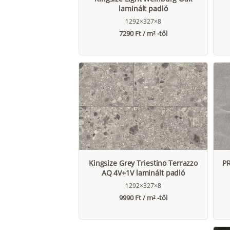
laminált padló
1292×327×8
7290 Ft / m² -től
Kingsize Grey Triestino Terrazzo
PR
AQ 4V+1V laminált padló
1292×327×8
9990 Ft / m² -től