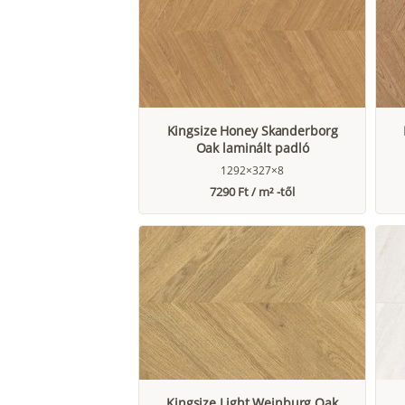
Kingsize Honey Skanderborg
Oak laminált padló
1292×327×8
7290 Ft / m² -től
Kingsize Light Weinburg Oak