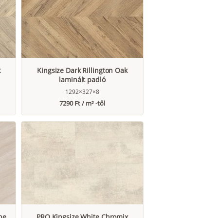
k
Kingsize Dark Rillington Oak
laminált padló
1292×327×8
7290 Ft / m² -től
ne
PRO Kingsize White Chromix