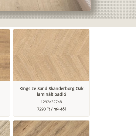
Kingsize Sand Skanderborg Oak
laminált padló
1292×327×8
7290 Ft / m² -től