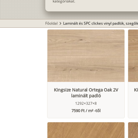
kategóriákat.
Főoldal
Laminált és SPC clickes vinyl padlók, szegő
chevron_right
Kingsize Natural Ortega Oak 2V
K
laminált padló
1292×327×8
7590 Ft / m² -től