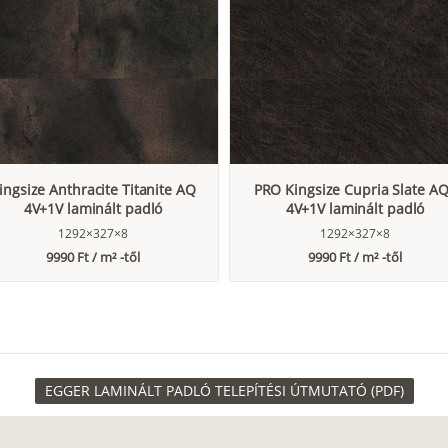
ingsize Anthracite Titanite AQ
PRO Kingsize Cupria Slate A
4V+1V laminált padló
4V+1V laminált padló
1292×327×8
1292×327×8
9990 Ft / m² -től
9990 Ft / m² -től
EGGER LAMINÁLT PADLÓ TELEPÍTÉSI ÚTMUTATÓ (PDF)