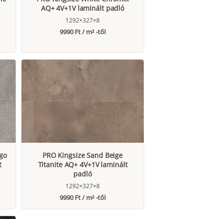
AQ+ 4V+1V laminált padló
1292×327×8
9990 Ft / m² -től
go
PRO Kingsize Sand Beige
t
Titanite AQ+ 4V+1V laminált
padló
1292×327×8
9990 Ft / m² -től