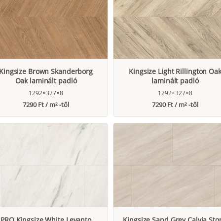
Kingsize Brown Skanderborg
Kingsize Light Rillington Oa
Oak laminált padló
laminált padló
1292×327×8
1292×327×8
7290 Ft / m² -től
7290 Ft / m² -től
PRO Kingsize White Levanto
Kingsize Sand Grey Calvia Sto