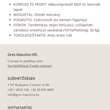
KORPUSZ ÉS FRONT: Vákuumpréselt MDF és laminált
lapok
MOSDÓTÁL: Öntött márvány
FOGANTYÚ: Szálcsiszolt alu bemart fogantyú
FIÓKOK: Tandembox, teljes kihúzású, csillapított
záródású önbehúzó vasalatok (Terhelhetőség: 30 kg)
TÖRÖLKÖZŐTARTÓ: Atlas króm 1db
Gres-Massimo Kft.
Csempe és padlólap üzlet
Süti beállítások (Cookie settings)
ELÉRHETŐSÉGEK
1161 Budapest, Csömöri út 38.
+36 1 4010 140
,
+36 30 855 4869
info@gres-massimo.hu
NYITVATARTÁS