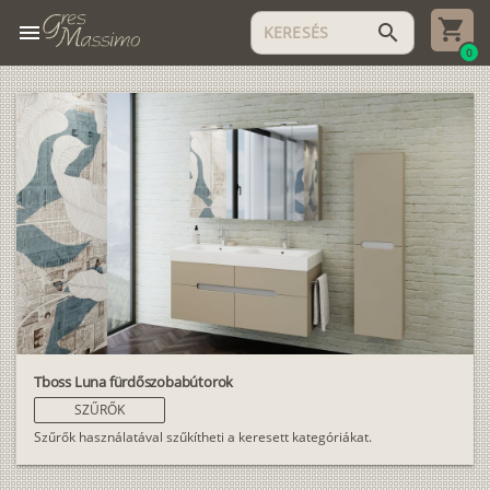
menu
search
0
Tboss Luna fürdőszobabútorok
SZŰRŐK
Szűrők használatával szűkítheti a keresett kategóriákat.