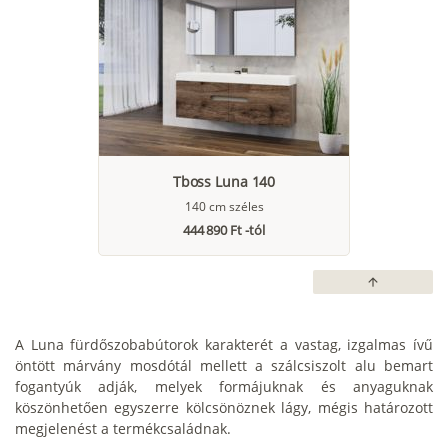
Tboss Luna 140
140 cm széles
444 890 Ft -tól
arrow_upward
A Luna fürdőszobabútorok karakterét a vastag, izgalmas ívű
öntött márvány mosdótál mellett a szálcsiszolt alu bemart
fogantyúk adják, melyek formájuknak és anyaguknak
köszönhetően egyszerre kölcsönöznek lágy, mégis határozott
megjelenést a termékcsaládnak.