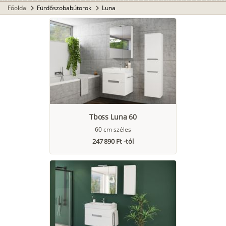
Főoldal
Fürdőszobabútorok
Luna
chevron_right
chevron_right
Tboss Luna 60
60 cm széles
247 890 Ft -tól