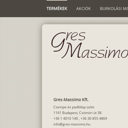
TERMÉKEK
AKCIÓK
BURKOLÁSI M
Gres-Massimo Kft.
Csempe és padlólap üzlet
1161 Budapest, Csömöri út 38.
+36 1 4010 140
,
+36 30 855 4869
info@gres-massimo.hu