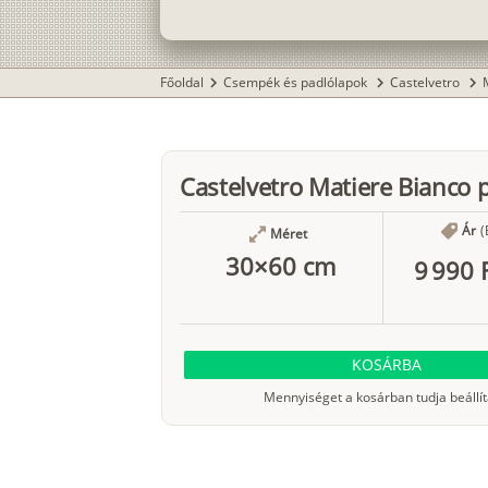
Főoldal
Csempék és padlólapok
Castelvetro
chevron_right
chevron_right
chevron_right
Castelvetro Matiere Bianco 
Ár
(
Méret
30×60 cm
9 990 
KOSÁRBA
Mennyiséget a kosárban tudja beállít