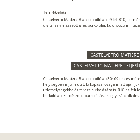
Termékleírás
Castelvetro Matiere Bianco padlólap, PEI:4, R10, Term
digitálisan mázazott gres burkolólap különböző mintázat
CASTELVETRO MATIERE 
CASTELVETRO MATIERE TELJESÍ
Castelvetro Matiere Bianco padlólap 30×60 cm-es mére
helyiségben is jól mutat. Jó kopásállósága miatt ajánlju
üzlethelységekbe és terasz burkolására is. R10-es felüle
burkolólap. Fürdőszoba burkolására is egyaránt alkalma