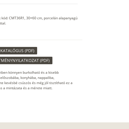
ék kód: CMT36R1, 30×60 cm, porcelán alapanyagú
tal.
KATALÓGUS (PDF)
TMÉNYNYILATKOZAT (PDF)
tben könnyen burkolható és a kisebb
k előszobába, konyhába, nappaliba,
te kevésbé csúszós és még jól tisztítható ez a
s a mintázata és a mérete miatt.