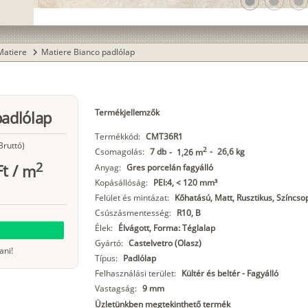
lens
lens
lens
Matiere
Matiere Bianco padlólap
chevron_right
Termékjellemzők
padlólap
Termékkód:
CMT36R1
Bruttó)
2
Csomagolás:
7 db
-
26,6 kg
-
1,26 m
2
Ft
/
m
Anyag:
Gres porcelán fagyálló
Kopásállóság:
PEI:4, < 120 mm³
Felület és mintázat:
Kőhatású, Matt, Rusztikus, Színcso
Csúszásmentesség:
R10, B
Élek:
Élvágott, Forma: Téglalap
Gyártó:
Castelvetro (Olasz)
ani!
Típus:
Padlólap
Felhasználási terület:
Kültér és beltér - Fagyálló
Vastagság:
9 mm
Üzletünkben megtekinthető termék