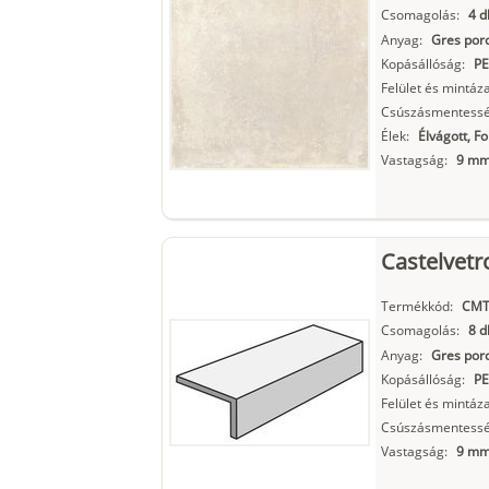
Csomagolás:
4 d
Anyag:
Gres porc
Kopásállóság:
PE
Felület és mintáza
Csúszásmentessé
Élek:
Élvágott, F
Vastagság:
9 m
Castelvetr
Termékkód:
CMT
Csomagolás:
8 d
Anyag:
Gres porc
Kopásállóság:
PE
Felület és mintáza
Csúszásmentessé
Vastagság:
9 m