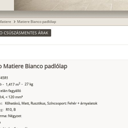
Matiere
Matiere Bianco padlólap
chevron_right
CO CSÚSZÁSMENTES ÁRAK
o Matiere Bianco padlólap
45R1
2
b
-
27 kg
-
1,417 m
elán fagyálló
I:4, < 120 mm³
t:
Kőhatású, Matt, Rusztikus, Színcsoport: Fehér + árnyalatok
g:
R10, B
orma: Négyzet
m