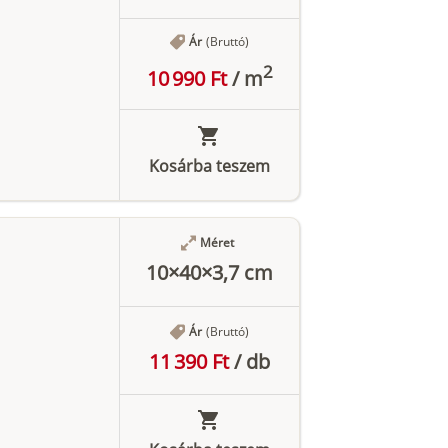
Ár
(Bruttó)
2
10 990 Ft
/
m
Kosárba teszem
Méret
10×40×3,7 cm
Ár
(Bruttó)
11 390 Ft
/
db