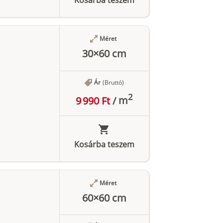
Méret
30×60 cm
Ár
(Bruttó)
2
9 990 Ft
/
m
Kosárba teszem
Méret
60×60 cm