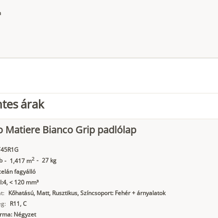
m
tes árak
o Matiere Bianco Grip padlólap
45R1G
2
b
-
27 kg
-
1,417 m
elán fagyálló
I:4, < 120 mm³
t:
Kőhatású, Matt, Rusztikus, Színcsoport: Fehér + árnyalatok
g:
R11, C
orma: Négyzet