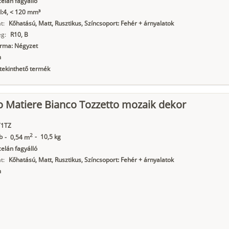
elán fagyálló
I:4, < 120 mm³
t:
Kőhatású, Matt, Rusztikus, Színcsoport: Fehér + árnyalatok
g:
R10, B
orma: Négyzet
m
ekinthető termék
o Matiere Bianco Tozzetto mozaik dekor
1TZ
2
b
-
10,5 kg
-
0,54 m
elán fagyálló
t:
Kőhatású, Matt, Rusztikus, Színcsoport: Fehér + árnyalatok
m