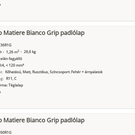
m
o Matiere Bianco Grip padlólap
36R1G
2
b
-
26,6 kg
-
1,26 m
elán fagyálló
I:4, < 120 mm³
t:
Kőhatású, Matt, Rusztikus, Színcsoport: Fehér + árnyalatok
g:
R11, C
orma: Téglalap
m
o Matiere Bianco Grip padlólap
60R1G