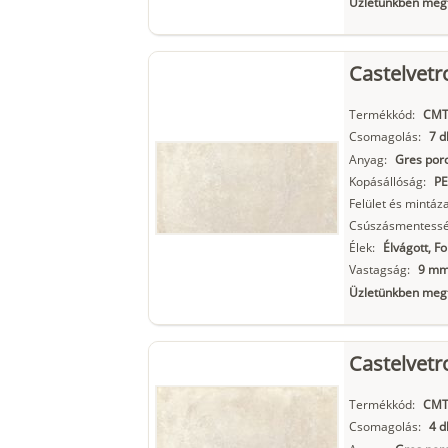
Üzletünkben megt
Castelvetr
Termékkód:
CMT
Csomagolás:
7 d
Anyag:
Gres porc
Kopásállóság:
PE
Felület és mintáza
Csúszásmentessé
Élek:
Élvágott, F
Vastagság:
9 m
Üzletünkben megt
Castelvetr
Termékkód:
CMT
Csomagolás:
4 d