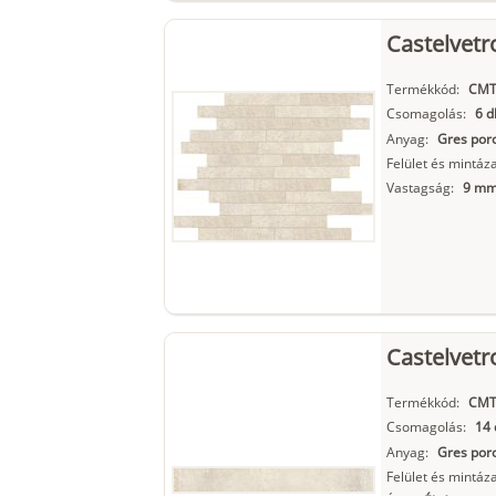
Castelvetr
Termékkód:
CMT
Csomagolás:
6 d
Anyag:
Gres porc
Felület és mintáza
Vastagság:
9 m
Castelvetr
Termékkód:
CMT
Csomagolás:
14 
Anyag:
Gres porc
Felület és mintáza