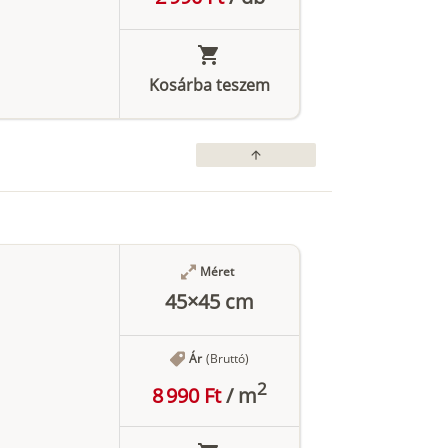
Kosárba teszem
arrow_upward
Méret
45×45 cm
Ár
(Bruttó)
2
8 990 Ft
/
m