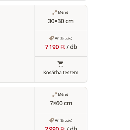
Méret
30×30 cm
Ár
(Bruttó)
7 190 Ft
/
db
Kosárba teszem
Méret
7×60 cm
Ár
(Bruttó)
2 990 Ft
/
db