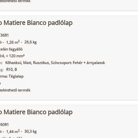
ekinthető termék
o Matiere Bianco padlólap
36R1
2
b
-
26,6 kg
-
1,26 m
elán fagyálló
I:4, < 120 mm³
t:
Kőhatású, Matt, Rusztikus, Színcsoport: Fehér + árnyalatok
g:
R10, B
orma: Téglalap
m
ekinthető termék
o Matiere Bianco padlólap
60R1
2
b
-
30,3 kg
-
1,44 m