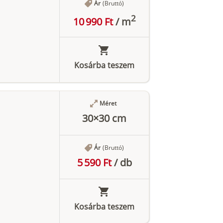
Ár
(Bruttó)
2
10 990 Ft
/
m
Kosárba teszem
Méret
30×30 cm
Ár
(Bruttó)
5 590 Ft
/
db
Kosárba teszem