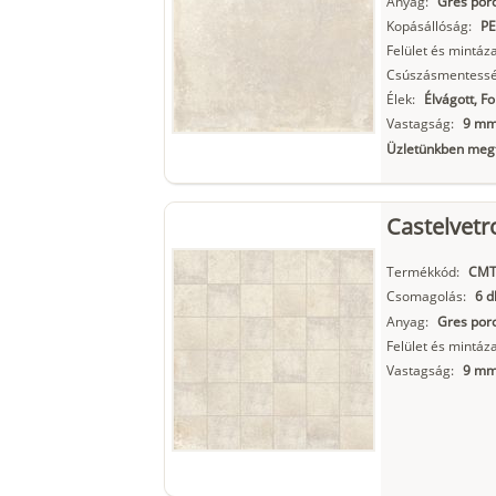
Anyag:
Gres porc
Kopásállóság:
PE
Felület és mintáza
Csúszásmentessé
Élek:
Élvágott, F
Vastagság:
9 m
Üzletünkben megt
Castelvetr
Termékkód:
CMT
Csomagolás:
6 d
Anyag:
Gres porc
Felület és mintáza
Vastagság:
9 m