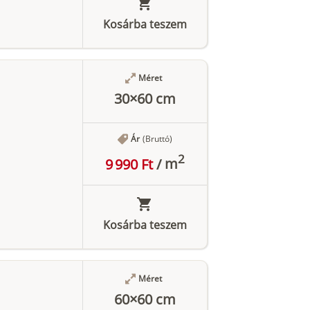
Kosárba teszem
Méret
30×60 cm
Ár
(Bruttó)
2
9 990 Ft
/
m
Kosárba teszem
Méret
60×60 cm