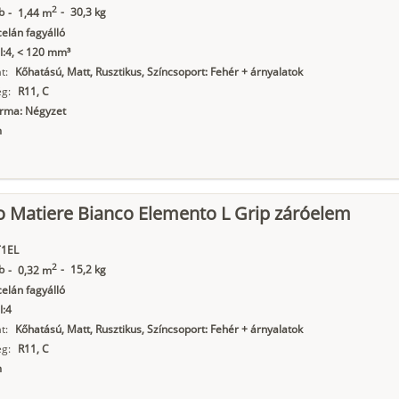
2
b
-
30,3 kg
-
1,44 m
elán fagyálló
I:4, < 120 mm³
t:
Kőhatású, Matt, Rusztikus, Színcsoport: Fehér + árnyalatok
g:
R11, C
orma: Négyzet
m
o Matiere Bianco Elemento L Grip záróelem
1EL
2
b
-
15,2 kg
-
0,32 m
elán fagyálló
I:4
t:
Kőhatású, Matt, Rusztikus, Színcsoport: Fehér + árnyalatok
g:
R11, C
m