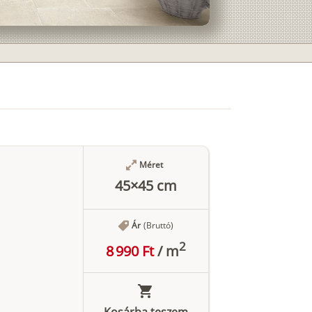
Méret
45×45 cm
Ár
(Bruttó)
2
8 990 Ft
/
m
Kosárba teszem