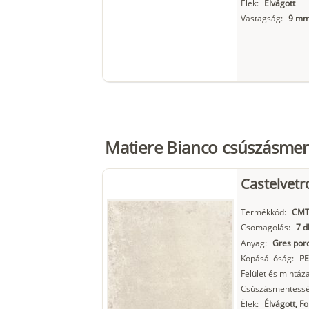
Élek:
Élvágott
Vastagság:
9 m
Matiere Bianco csúszásmen
Castelvetr
Termékkód:
CMT
Csomagolás:
7 d
Anyag:
Gres porc
Kopásállóság:
PE
Felület és mintáza
Csúszásmentessé
Élek:
Élvágott, F