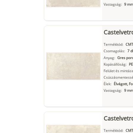
Vastagság:
9 m
Castelvetr
Termékkód:
CMT
Csomagolás:
7 d
Anyag:
Gres porc
Kopásállóság:
PE
Felület és mintáza
Csúszásmentessé
Élek:
Élvágott, F
Vastagság:
9 m
Castelvetr
Termékkód:
CMT