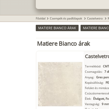
Főoldal
Csempék és padlólapok
Castelvetro
chevron_right
chevron_right
chevron_right
MATIERE BIANCO ÁRAK
MATIERE BIAN
Matiere Bianco árak
Castelvetr
Termékkód:
CMT
Csomagolás:
7 d
Anyag:
Gres porc
Kopásállóság:
PE
Felület és mintáza
Csúszásmentessé
Élek:
Élvágott, F
Vastagság:
9 m