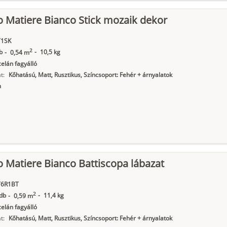
o Matiere Bianco Stick mozaik dekor
1SK
2
b
-
10,5 kg
-
0,54 m
elán fagyálló
t:
Kőhatású, Matt, Rusztikus, Színcsoport: Fehér + árnyalatok
m
o Matiere Bianco Battiscopa lábazat
6R1BT
2
db
-
11,4 kg
-
0,59 m
elán fagyálló
t:
Kőhatású, Matt, Rusztikus, Színcsoport: Fehér + árnyalatok