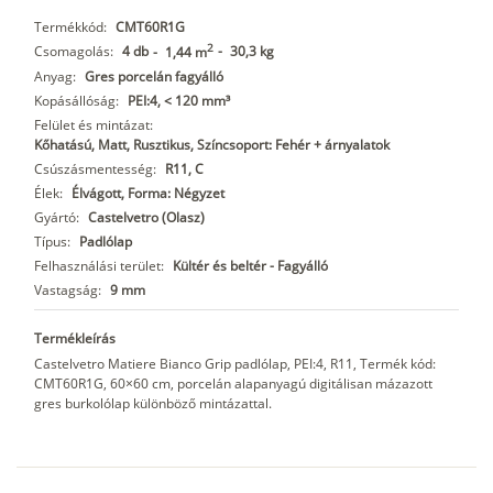
Termékkód:
CMT60R1G
2
Csomagolás:
4 db
-
30,3 kg
-
1,44 m
Anyag:
Gres porcelán fagyálló
Kopásállóság:
PEI:4, < 120 mm³
Felület és mintázat:
Kőhatású, Matt, Rusztikus, Színcsoport: Fehér + árnyalatok
Csúszásmentesség:
R11, C
Élek:
Élvágott, Forma: Négyzet
Gyártó:
Castelvetro (Olasz)
Típus:
Padlólap
Felhasználási terület:
Kültér és beltér - Fagyálló
Vastagság:
9 mm
Termékleírás
Castelvetro Matiere Bianco Grip padlólap, PEI:4, R11, Termék kód:
CMT60R1G, 60×60 cm, porcelán alapanyagú digitálisan mázazott
gres burkolólap különböző mintázattal.