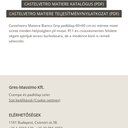
CASTELVETRO MATIERE KATALÓGUS (PDF)
CASTELVETRO MATIERE TELJESÍTMÉNYNYILATKOZAT (PDF)
Castelvetro Matiere Bianco Grip padlólap 60×60 cm-es mérete miatt
szinte minden helyiségben jól mutat. R11-es csúszásmentes felülete
végett ajánljuk terasz burkolására, de a medence köré is remek
választás.
Gres-Massimo Kft.
Csempe és padlólap üzlet
Süti beállítások (Cookie settings)
ELÉRHETŐSÉGEK
1161 Budapest, Csömöri út 38.