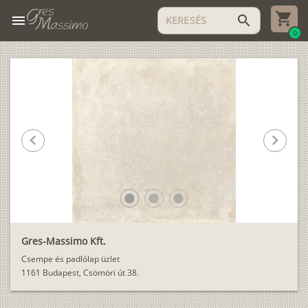
menu
search
0
chevron_left
chevron_right
lens
lens
lens
Gres-Massimo Kft.
Csempe és padlólap üzlet
1161 Budapest, Csömöri út 38.