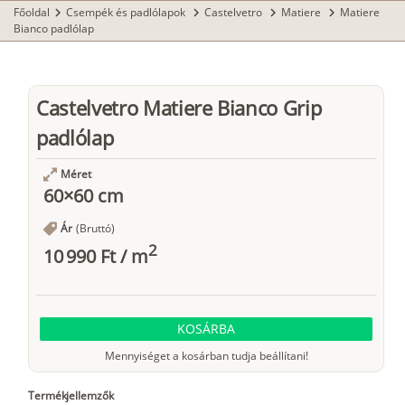
Főoldal
Csempék és padlólapok
Castelvetro
Matiere
Matiere
chevron_right
chevron_right
chevron_right
chevron_right
Bianco padlólap
Castelvetro Matiere Bianco Grip
padlólap
Méret
60×60 cm
Ár
(Bruttó)
2
10 990 Ft
/
m
KOSÁRBA
Mennyiséget a kosárban tudja beállítani!
Termékjellemzők