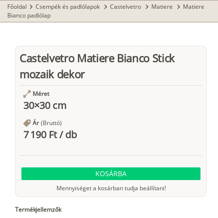
Főoldal
Csempék és padlólapok
Castelvetro
Matiere
Matiere
chevron_right
chevron_right
chevron_right
chevron_right
Bianco padlólap
Castelvetro Matiere Bianco Stick
mozaik dekor
Méret
30×30 cm
Ár
(Bruttó)
7 190 Ft
/
db
KOSÁRBA
Mennyiséget a kosárban tudja beállítani!
Termékjellemzők