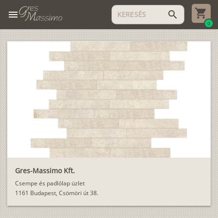
menu
search
0
Gres-Massimo Kft.
Csempe és padlólap üzlet
1161 Budapest, Csömöri út 38.