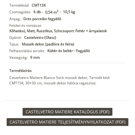
Termékkód:
CMT1SK
2
Csomagolás:
6 db
-
10,5 kg
-
0,54 m
Anyag:
Gres porcelán fagyálló
Felület és mintázat:
Kőhatású, Matt, Rusztikus, Színcsoport: Fehér + árnyalatok
Gyártó:
Castelvetro (Olasz)
Típus:
Mozaik dekor (padlóra és falra)
Felhasználási terület:
Kültér és beltér - Fagyálló
Vastagság:
9 mm
Termékleírás
Castelvetro Matiere Bianco Stick mozaik dekor, Termék kód:
CMT1SK, 30×30 cm, mozaik dekor hálóra ragasztva.
CASTELVETRO MATIERE KATALÓGUS (PDF)
CASTELVETRO MATIERE TELJESÍTMÉNYNYILATKOZAT (PDF)