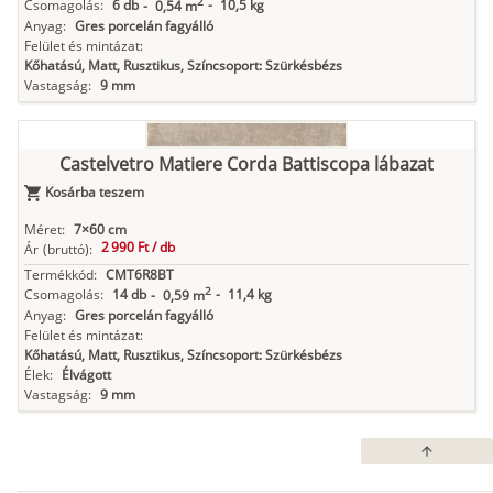
2
Csomagolás:
6 db
-
10,5 kg
-
0,54 m
Anyag:
Gres porcelán fagyálló
Felület és mintázat:
Kőhatású, Matt, Rusztikus, Színcsoport: Szürkésbézs
Vastagság:
9 mm
Castelvetro Matiere Corda Battiscopa lábazat
Kosárba teszem
Méret:
7×60 cm
2 990 Ft /
db
Ár
(bruttó):
Termékkód:
CMT6R8BT
2
Csomagolás:
14 db
-
11,4 kg
-
0,59 m
Anyag:
Gres porcelán fagyálló
Felület és mintázat:
Kőhatású, Matt, Rusztikus, Színcsoport: Szürkésbézs
Élek:
Élvágott
Vastagság:
9 mm
arrow_upward