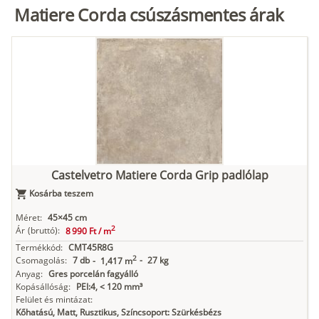
Matiere Corda csúszásmentes árak
Castelvetro Matiere Corda Grip padlólap
Kosárba teszem
Méret:
45×45 cm
2
Ár
(bruttó):
8 990 Ft /
m
Termékkód:
CMT45R8G
2
Csomagolás:
7 db
-
27 kg
-
1,417 m
Anyag:
Gres porcelán fagyálló
Kopásállóság:
PEI:4, < 120 mm³
Felület és mintázat:
Kőhatású, Matt, Rusztikus, Színcsoport: Szürkésbézs