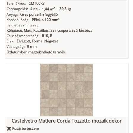
Termékkód:
CMT60R8
2
Csomagolás:
4 db
-
30,3 kg
-
1,44 m
Anyag:
Gres porcelán fagyálló
Kopásállóság:
PEI:4, < 120 mm³
Felület és mintázat:
Kőhatású, Matt, Rusztikus, Színcsoport: Szürkésbézs
Csúszásmentesség:
R10, B
Élek:
Élvágott, Forma: Négyzet
Vastagság:
9 mm
Üzletünkben megtekinthető termék
Castelvetro Matiere Corda Tozzetto mozaik dekor
Kosárba teszem