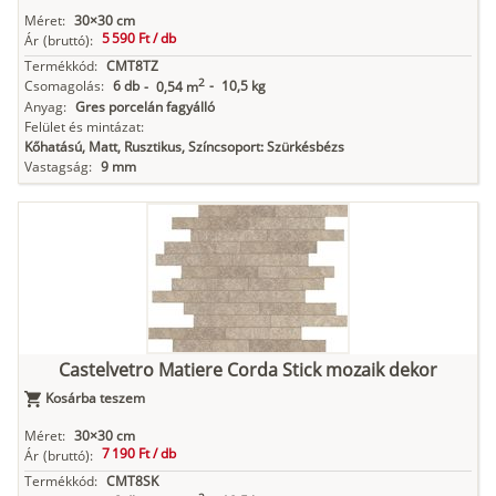
Méret:
30×30 cm
5 590 Ft /
db
Ár
(bruttó):
Termékkód:
CMT8TZ
2
Csomagolás:
6 db
-
10,5 kg
-
0,54 m
Anyag:
Gres porcelán fagyálló
Felület és mintázat:
Kőhatású, Matt, Rusztikus, Színcsoport: Szürkésbézs
Vastagság:
9 mm
Castelvetro Matiere Corda Stick mozaik dekor
Kosárba teszem
Méret:
30×30 cm
7 190 Ft /
db
Ár
(bruttó):
Termékkód:
CMT8SK