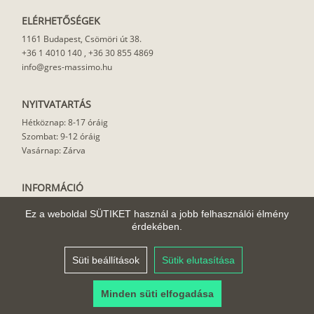
ELÉRHETŐSÉGEK
1161 Budapest, Csömöri út 38.
+36 1 4010 140
,
+36 30 855 4869
info@gres-massimo.hu
NYITVATARTÁS
Hétköznap: 8-17 óráig
Szombat: 9-12 óráig
Vasárnap: Zárva
INFORMÁCIÓ
Vásárlási feltételek
Ez a weboldal SÜTIKET használ a jobb felhasználói élmény
Felhasználási javaslat
érdekében.
Házhoz szállítás
Rólunk
Süti beállítások
Sütik elutasítása
Cikkek
Minden süti elfogadása