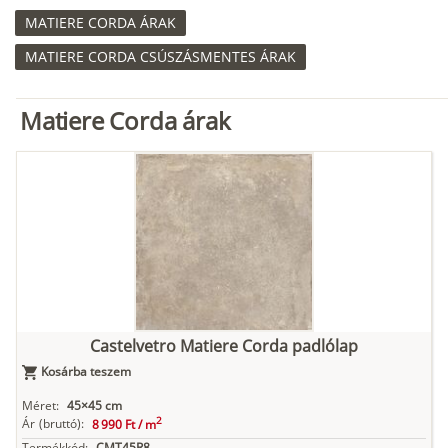
MATIERE CORDA ÁRAK
MATIERE CORDA CSÚSZÁSMENTES ÁRAK
Matiere Corda árak
Castelvetro Matiere Corda padlólap
Kosárba teszem
Méret:
45×45 cm
2
Ár
(bruttó):
8 990 Ft /
m
Termékkód:
CMT45R8