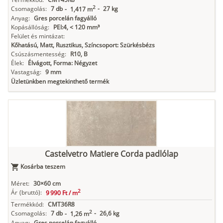
2
Csomagolás:
7 db
-
27 kg
-
1,417 m
Anyag:
Gres porcelán fagyálló
Kopásállóság:
PEI:4, < 120 mm³
Felület és mintázat:
Kőhatású, Matt, Rusztikus, Színcsoport: Szürkésbézs
Csúszásmentesség:
R10, B
Élek:
Élvágott, Forma: Négyzet
Vastagság:
9 mm
Üzletünkben megtekinthető termék
Castelvetro Matiere Corda padlólap
Kosárba teszem
Méret:
30×60 cm
2
Ár
(bruttó):
9 990 Ft /
m
Termékkód:
CMT36R8
2
Csomagolás:
7 db
-
26,6 kg
-
1,26 m
Anyag:
Gres porcelán fagyálló