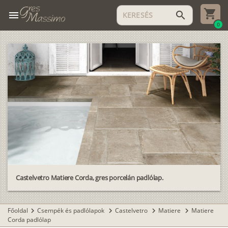
menu
search
0
Castelvetro Matiere Corda, gres porcelán padlólap.
Főoldal
Csempék és padlólapok
Castelvetro
Matiere
Matiere
chevron_right
chevron_right
chevron_right
chevron_right
Corda padlólap