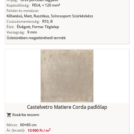
Kopásállóság:
PEI:4, < 120 mm³
Felület és mintázat:
Kőhatású, Matt, Rusztikus, Színcsoport: Szürkésbézs
Csúszásmentesség:
R10, B
Élek:
Élvágott, Forma: Téglalap
Vastagság:
9 mm
Üzletünkben megtekinthető termék
Castelvetro Matiere Corda padlólap
Kosárba teszem
Méret:
60×60 cm
2
Ár
(bruttó):
10 990 Ft /
m