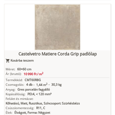
Castelvetro Matiere Corda Grip padlólap
Kosárba teszem
Méret:
60×60 cm
2
Ár
(bruttó):
10 990 Ft /
m
Termékkód:
CMT60R8G
2
Csomagolás:
4 db
-
30,3 kg
-
1,44 m
Anyag:
Gres porcelán fagyálló
Kopásállóság:
PEI:4, < 120 mm³
Felület és mintázat:
Kőhatású, Matt, Rusztikus, Színcsoport: Szürkésbézs
Csúszásmentesség:
R11, C
Élek:
Élvágott, Forma: Négyzet