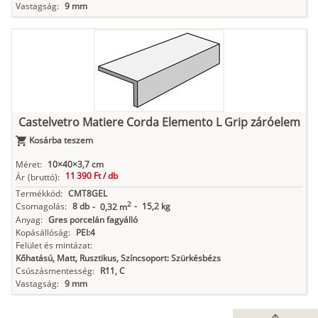
Vastagság:
9 mm
Castelvetro Matiere Corda Elemento L Grip záróelem
Kosárba teszem
Méret:
10×40×3,7 cm
11 390 Ft /
db
Ár
(bruttó):
Termékkód:
CMT8GEL
2
Csomagolás:
8 db
-
15,2 kg
-
0,32 m
Anyag:
Gres porcelán fagyálló
Kopásállóság:
PEI:4
Felület és mintázat:
Kőhatású, Matt, Rusztikus, Színcsoport: Szürkésbézs
Csúszásmentesség:
R11, C
Vastagság:
9 mm
arrow_upward