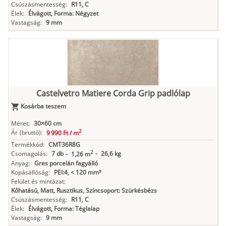
Csúszásmentesség:
R11, C
Élek:
Élvágott, Forma: Négyzet
Vastagság:
9 mm
Castelvetro Matiere Corda Grip padlólap
Kosárba teszem
Méret:
30×60 cm
2
Ár
(bruttó):
9 990 Ft /
m
Termékkód:
CMT36R8G
2
Csomagolás:
7 db
-
26,6 kg
-
1,26 m
Anyag:
Gres porcelán fagyálló
Kopásállóság:
PEI:4, < 120 mm³
Felület és mintázat:
Kőhatású, Matt, Rusztikus, Színcsoport: Szürkésbézs
Csúszásmentesség:
R11, C
Élek:
Élvágott, Forma: Téglalap
Vastagság:
9 mm