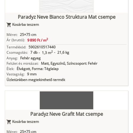
Paradyz Neve Bianco Struktura Mat csempe
Kosárba teszem
Méret:
25×75 cm
2
Ár
(bruttó):
9 890 Ft /
m
Termékkód:
5902610517440
2
Csomagolás:
7 db
-
21,6 kg
-
1,3 m
Anyag:
Fehér agyag
Felület és mintázat:
Matt, Egyszínű, Színcsoport: Fehér
Élek:
Élvágott, Forma: Téglalap
Vastagság:
9 mm
Üzletünkben megtekinthető termék
Paradyz Neve Grafit Mat csempe
Kosárba teszem
Méret:
25×75 cm