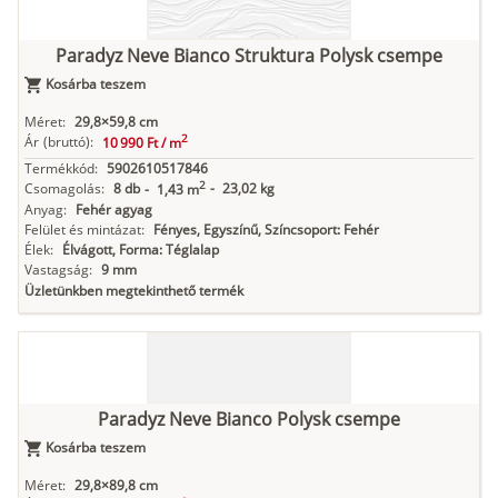
Paradyz Neve Bianco Struktura Polysk csempe
Kosárba teszem
Méret:
29,8×59,8 cm
2
Ár
(bruttó):
10 990 Ft /
m
Termékkód:
5902610517846
2
Csomagolás:
8 db
-
23,02 kg
-
1,43 m
Anyag:
Fehér agyag
Felület és mintázat:
Fényes, Egyszínű, Színcsoport: Fehér
Élek:
Élvágott, Forma: Téglalap
Vastagság:
9 mm
Üzletünkben megtekinthető termék
Paradyz Neve Bianco Polysk csempe
Kosárba teszem
Méret:
29,8×89,8 cm