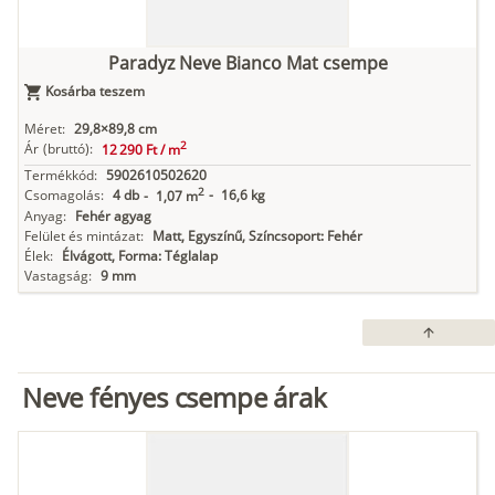
Paradyz Neve Bianco Mat csempe
Kosárba teszem
Méret:
29,8×89,8 cm
2
Ár
(bruttó):
12 290 Ft /
m
Termékkód:
5902610502620
2
Csomagolás:
4 db
-
16,6 kg
-
1,07 m
Anyag:
Fehér agyag
Felület és mintázat:
Matt, Egyszínű, Színcsoport: Fehér
Élek:
Élvágott, Forma: Téglalap
Vastagság:
9 mm
arrow_upward
Neve fényes csempe árak