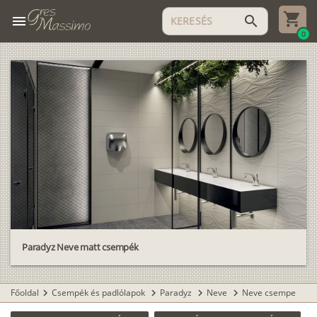
menu
search
0
Paradyz Neve matt csempék
Főoldal
Csempék és padlólapok
Paradyz
Neve
Neve csempe
chevron_right
chevron_right
chevron_right
chevron_right