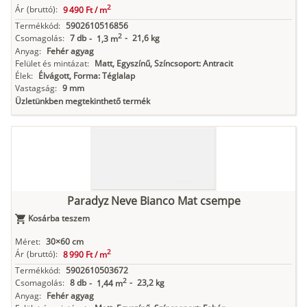
2
Ár
(bruttó):
9 490 Ft /
m
Termékkód:
5902610516856
2
Csomagolás:
7 db
-
21,6 kg
-
1,3 m
Anyag:
Fehér agyag
Felület és mintázat:
Matt, Egyszínű, Színcsoport: Antracit
Élek:
Élvágott, Forma: Téglalap
Vastagság:
9 mm
Üzletünkben megtekinthető termék
Paradyz Neve Bianco Mat csempe
Kosárba teszem
Méret:
30×60 cm
2
Ár
(bruttó):
8 990 Ft /
m
Termékkód:
5902610503672
2
Csomagolás:
8 db
-
23,2 kg
-
1,44 m
Anyag:
Fehér agyag