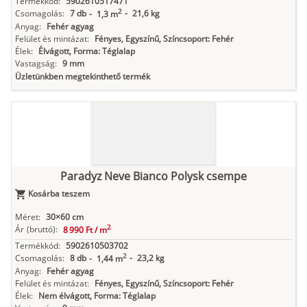
Termékkód:
5902610517471
2
Csomagolás:
7 db
-
21,6 kg
-
1,3 m
Anyag:
Fehér agyag
Felület és mintázat:
Fényes, Egyszínű, Színcsoport: Fehér
Élek:
Élvágott, Forma: Téglalap
Vastagság:
9 mm
Üzletünkben megtekinthető termék
Paradyz Neve Bianco Polysk csempe
Kosárba teszem
Méret:
30×60 cm
2
Ár
(bruttó):
8 990 Ft /
m
Termékkód:
5902610503702
2
Csomagolás:
8 db
-
23,2 kg
-
1,44 m
Anyag:
Fehér agyag
Felület és mintázat:
Fényes, Egyszínű, Színcsoport: Fehér
Élek:
Nem élvágott, Forma: Téglalap