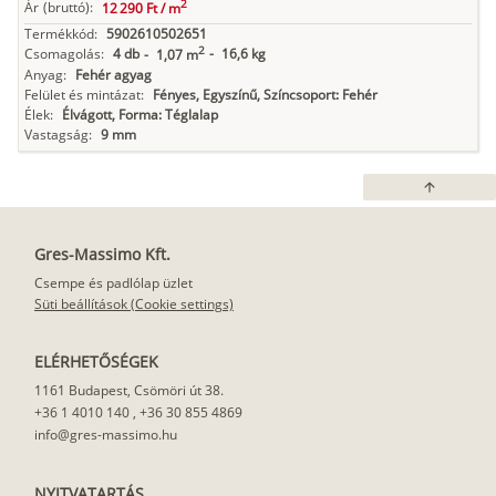
2
Ár
(bruttó):
12 290 Ft /
m
Termékkód:
5902610502651
2
Csomagolás:
4 db
-
16,6 kg
-
1,07 m
Anyag:
Fehér agyag
Felület és mintázat:
Fényes, Egyszínű, Színcsoport: Fehér
Élek:
Élvágott, Forma: Téglalap
Vastagság:
9 mm
arrow_upward
Gres-Massimo Kft.
Csempe és padlólap üzlet
Süti beállítások (Cookie settings)
ELÉRHETŐSÉGEK
1161 Budapest, Csömöri út 38.
+36 1 4010 140
,
+36 30 855 4869
info@gres-massimo.hu
NYITVATARTÁS