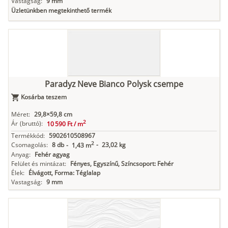
Vastagság:
9 mm
Üzletünkben megtekinthető termék
Paradyz Neve Bianco Polysk csempe
Kosárba teszem
Méret:
29,8×59,8 cm
2
Ár
(bruttó):
10 590 Ft /
m
Termékkód:
5902610508967
2
Csomagolás:
8 db
-
23,02 kg
-
1,43 m
Anyag:
Fehér agyag
Felület és mintázat:
Fényes, Egyszínű, Színcsoport: Fehér
Élek:
Élvágott, Forma: Téglalap
Vastagság:
9 mm