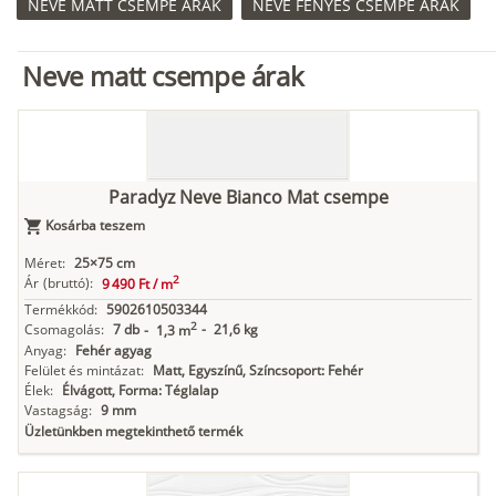
NEVE MATT CSEMPE ÁRAK
NEVE FÉNYES CSEMPE ÁRAK
Neve matt csempe árak
Paradyz Neve Bianco Mat csempe
Kosárba teszem
Méret:
25×75 cm
2
Ár
(bruttó):
9 490 Ft /
m
Termékkód:
5902610503344
2
Csomagolás:
7 db
-
21,6 kg
-
1,3 m
Anyag:
Fehér agyag
Felület és mintázat:
Matt, Egyszínű, Színcsoport: Fehér
Élek:
Élvágott, Forma: Téglalap
Vastagság:
9 mm
Üzletünkben megtekinthető termék