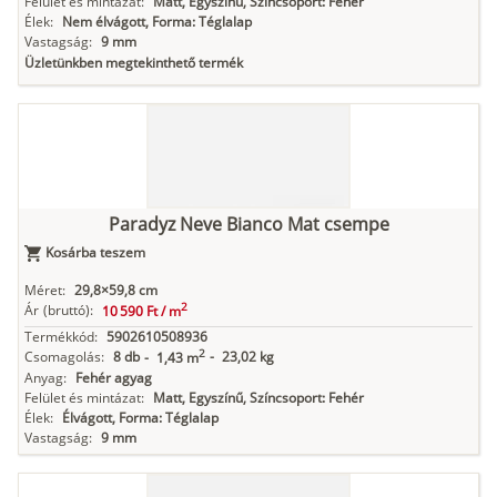
Felület és mintázat:
Matt, Egyszínű, Színcsoport: Fehér
Élek:
Nem élvágott, Forma: Téglalap
Vastagság:
9 mm
Üzletünkben megtekinthető termék
Paradyz Neve Bianco Mat csempe
Kosárba teszem
Méret:
29,8×59,8 cm
2
Ár
(bruttó):
10 590 Ft /
m
Termékkód:
5902610508936
2
Csomagolás:
8 db
-
23,02 kg
-
1,43 m
Anyag:
Fehér agyag
Felület és mintázat:
Matt, Egyszínű, Színcsoport: Fehér
Élek:
Élvágott, Forma: Téglalap
Vastagság:
9 mm