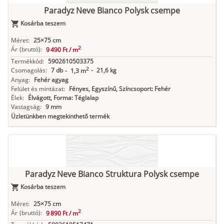
Paradyz Neve Bianco Polysk csempe
Kosárba teszem
Méret:
25×75 cm
2
Ár
(bruttó):
9 490 Ft /
m
Termékkód:
5902610503375
2
Csomagolás:
7 db
-
21,6 kg
-
1,3 m
Anyag:
Fehér agyag
Felület és mintázat:
Fényes, Egyszínű, Színcsoport: Fehér
Élek:
Élvágott, Forma: Téglalap
Vastagság:
9 mm
Üzletünkben megtekinthető termék
Paradyz Neve Bianco Struktura Polysk csempe
Kosárba teszem
Méret:
25×75 cm
2
Ár
(bruttó):
9 890 Ft /
m