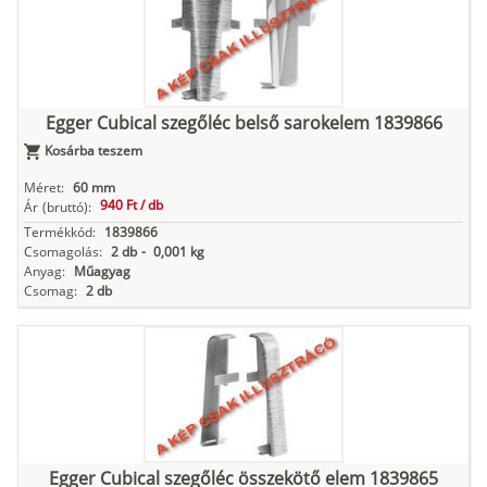
Egger Cubical szegőléc belső sarokelem 1839866
Kosárba teszem
Méret:
60 mm
940 Ft /
db
Ár
(bruttó):
Termékkód:
1839866
Csomagolás:
2 db
-
0,001 kg
Anyag:
Műagyag
Csomag:
2 db
Egger Cubical szegőléc összekötő elem 1839865