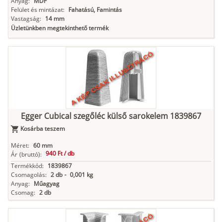
Anyag:
MDF
Felület és mintázat:
Fahatású, Famintás
Vastagság:
14 mm
Üzletünkben megtekinthető termék
Egger Cubical szegőléc külső sarokelem 1839867
Kosárba teszem
Méret:
60 mm
940 Ft /
db
Ár
(bruttó):
Termékkód:
1839867
Csomagolás:
2 db
-
0,001 kg
Anyag:
Műagyag
Csomag:
2 db