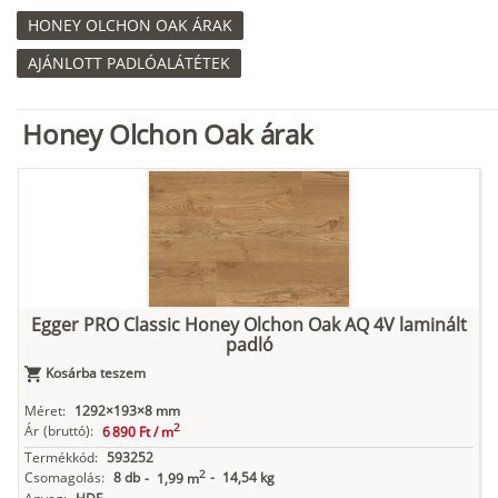
HONEY OLCHON OAK ÁRAK
AJÁNLOTT PADLÓALÁTÉTEK
Honey Olchon Oak árak
Egger PRO Classic Honey Olchon Oak AQ 4V laminált
padló
Kosárba teszem
Méret:
1292×193×8 mm
2
Ár
(bruttó):
6 890 Ft /
m
Termékkód:
593252
2
Csomagolás:
8 db
-
14,54 kg
-
1,99 m