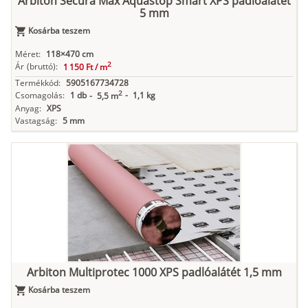
Arbiton Secura Max Aquastop Smart XPS padlóalátét
5 mm
Kosárba teszem
Méret:
118×470 cm
2
Ár
(bruttó):
1 150 Ft /
m
Termékkód:
5905167734728
2
Csomagolás:
1 db
-
1,1 kg
-
5,5 m
Anyag:
XPS
Vastagság:
5 mm
Arbiton Multiprotec 1000 XPS padlóalátét 1,5 mm
Kosárba teszem