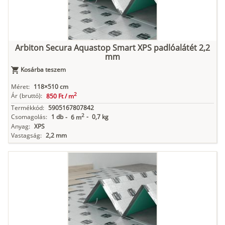
Arbiton Secura Aquastop Smart XPS padlóalátét 2,2
mm
Kosárba teszem
Méret:
118×510 cm
2
Ár
(bruttó):
850 Ft /
m
Termékkód:
5905167807842
2
Csomagolás:
1 db
-
0,7 kg
-
6 m
Anyag:
XPS
Vastagság:
2,2 mm