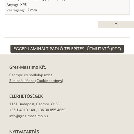
Anyag:
XPS
Vastagság:
2 mm
arrow_upward
EGGER LAMINÁLT PADLÓ TELEPÍTÉSI ÚTMUTATÓ (PDF)
Gres-Massimo Kft.
Csempe és padlólap üzlet
Süti beállítások (Cookie settings)
ELÉRHETŐSÉGEK
1161 Budapest, Csömöri út 38.
+36 1 4010 140
,
+36 30 855 4869
info@gres-massimo.hu
NYITVATARTÁS