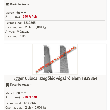
Kosárba teszem
Méret:
60 mm
940 Ft /
db
Ár
(bruttó):
Termékkód:
1839865
Csomagolás:
2 db
-
0,001 kg
Anyag:
Műagyag
Csomag:
2 db
Egger Cubical szegőléc végzáró elem 1839864
Kosárba teszem
Méret:
60 mm
940 Ft /
db
Ár
(bruttó):
Termékkód:
1839864
Csomagolás:
2 db
-
0,001 kg