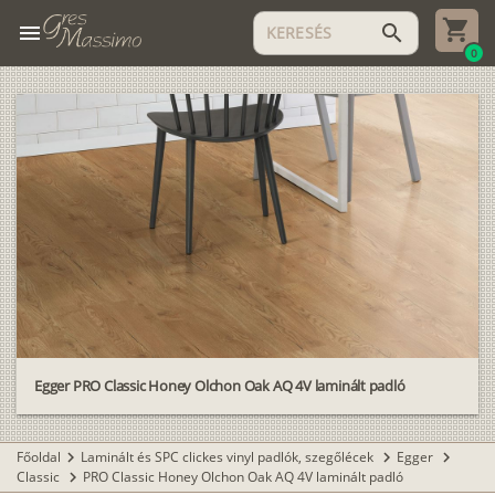
menu
search
0
Egger PRO Classic Honey Olchon Oak AQ 4V laminált padló
Főoldal
Laminált és SPC clickes vinyl padlók, szegőlécek
Egger
chevron_right
chevron_right
chevron_right
Classic
PRO Classic Honey Olchon Oak AQ 4V laminált padló
chevron_right