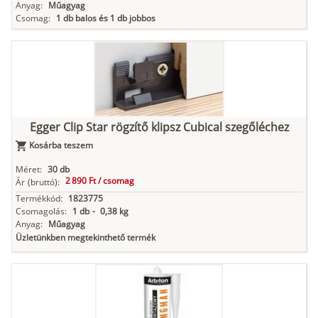
Anyag:
Műagyag
Csomag:
1 db balos és 1 db jobbos
Egger Clip Star rögzítő klipsz Cubical szegőléchez
Kosárba teszem
Méret:
30 db
2 890 Ft /
csomag
Ár
(bruttó):
Termékkód:
1823775
Csomagolás:
1 db
-
0,38 kg
Anyag:
Műagyag
Üzletünkben megtekinthető termék