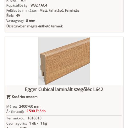
Anyag:
HDF
Kopásállóság:
W32 / AC4
Felület és mintázat:
Matt, Fahatású, Famintás
Élek:
4V
Vastagság:
8 mm
Üzletünkben megtekinthető termék
Egger Cubical laminált szegőléc L642
Kosárba teszem
Méret:
2400×60 mm
2 590 Ft /
db
Ár
(bruttó):
Termékkód:
1818813
Csomagolás:
1 db
-
1 kg