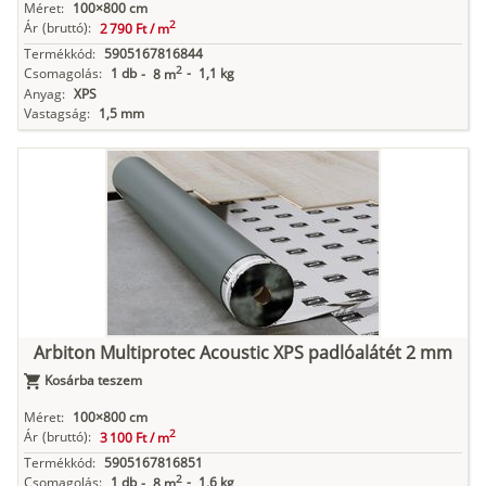
Méret:
100×800 cm
2
Ár
(bruttó):
2 790 Ft /
m
Termékkód:
5905167816844
2
Csomagolás:
1 db
-
1,1 kg
-
8 m
Anyag:
XPS
Vastagság:
1,5 mm
Arbiton Multiprotec Acoustic XPS padlóalátét 2 mm
Kosárba teszem
Méret:
100×800 cm
2
Ár
(bruttó):
3 100 Ft /
m
Termékkód:
5905167816851
2
Csomagolás:
1 db
-
1,6 kg
-
8 m