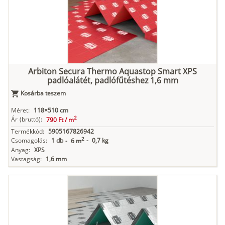
Arbiton Secura Thermo Aquastop Smart XPS
padlóalátét, padlófűtéshez 1,6 mm
Kosárba teszem
Méret:
118×510 cm
2
Ár
(bruttó):
790 Ft /
m
Termékkód:
5905167826942
2
Csomagolás:
1 db
-
0,7 kg
-
6 m
Anyag:
XPS
Vastagság:
1,6 mm