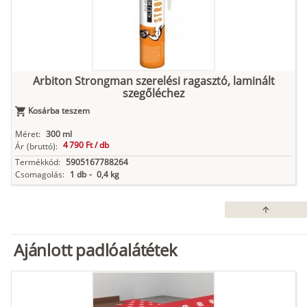
Arbiton Strongman szerelési ragasztó, laminált
szegőléchez
Kosárba teszem
Méret:
300 ml
4 790 Ft /
db
Ár
(bruttó):
Termékkód:
5905167788264
Csomagolás:
1 db
-
0,4 kg
arrow_upward
Ajánlott padlóalátétek