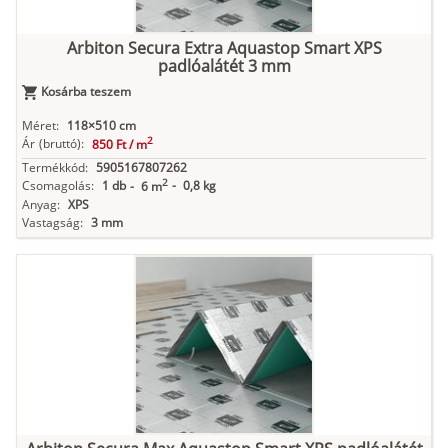
Arbiton Secura Extra Aquastop Smart XPS
padlóalátét 3 mm
Kosárba teszem
Méret:
118×510 cm
2
Ár
(bruttó):
850 Ft /
m
Termékkód:
5905167807262
2
Csomagolás:
1 db
-
0,8 kg
-
6 m
Anyag:
XPS
Vastagság:
3 mm