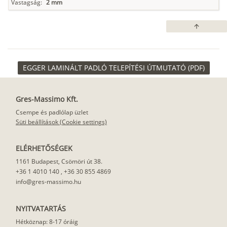
Vastagság:
2 mm
arrow_upward
EGGER LAMINÁLT PADLÓ TELEPÍTÉSI ÚTMUTATÓ (PDF)
Gres-Massimo Kft.
Csempe és padlólap üzlet
Süti beállítások (Cookie settings)
ELÉRHETŐSÉGEK
1161 Budapest, Csömöri út 38.
+36 1 4010 140
,
+36 30 855 4869
info@gres-massimo.hu
NYITVATARTÁS
Hétköznap: 8-17 óráig