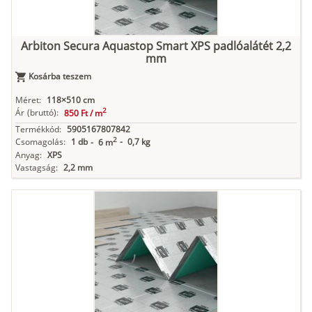
Arbiton Secura Aquastop Smart XPS padlóalátét 2,2
mm
Kosárba teszem
Méret:
118×510 cm
2
Ár
(bruttó):
850 Ft /
m
Termékkód:
5905167807842
2
Csomagolás:
1 db
-
0,7 kg
-
6 m
Anyag:
XPS
Vastagság:
2,2 mm