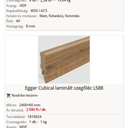
Csomagolás:
8 db
-
19,64 kg
-
2,54 m
Anyag:
HDF
Kopásállóság:
W33 / AC5
Felület és mintázat:
Matt, Fahatású, Famintás
Élek:
4V
Vastagság:
8 mm
Egger Cubical laminált szegőléc L588
Kosárba teszem
Méret:
2400×60 mm
2 590 Ft /
db
Ár
(bruttó):
Termékkód:
1818924
Csomagolás:
1 db
-
1 kg
Anyag:
MDF