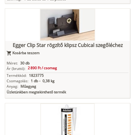
Egger Clip Star rögzítő klipsz Cubical szegőléchez
Kosárba teszem
Méret:
30 db
2 890 Ft /
csomag
Ár
(bruttó):
Termékkód:
1823775
Csomagolás:
1 db
-
0,38 kg
Anyag:
Műagyag
Üzletünkben megtekinthető termék