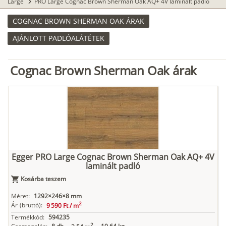
Large
PRO Large Cognac Brown Sherman Oak AQ+ 4V laminált padló
chevron_right
COGNAC BROWN SHERMAN OAK ÁRAK
AJÁNLOTT PADLÓALÁTÉTEK
Cognac Brown Sherman Oak árak
Egger PRO Large Cognac Brown Sherman Oak AQ+ 4V
laminált padló
Kosárba teszem
Méret:
1292×246×8 mm
2
Ár
(bruttó):
9 590 Ft /
m
Termékkód:
594235
2