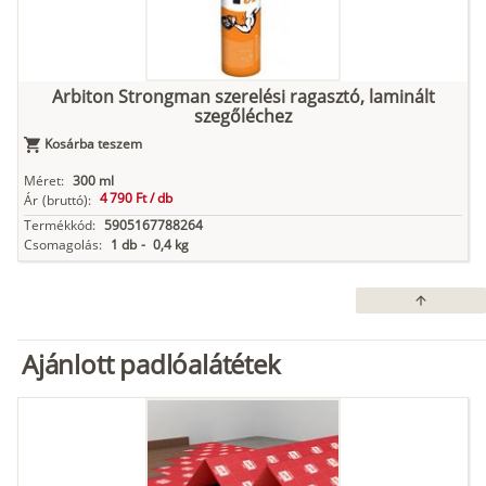
Arbiton Strongman szerelési ragasztó, laminált
szegőléchez
Kosárba teszem
Méret:
300 ml
4 790 Ft /
db
Ár
(bruttó):
Termékkód:
5905167788264
Csomagolás:
1 db
-
0,4 kg
arrow_upward
Ajánlott padlóalátétek