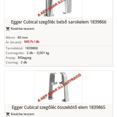
Egger Cubical szegőléc belső sarokelem 1839866
Kosárba teszem
Méret:
60 mm
940 Ft /
db
Ár
(bruttó):
Termékkód:
1839866
Csomagolás:
2 db
-
0,001 kg
Anyag:
Műagyag
Csomag:
2 db
Egger Cubical szegőléc összekötő elem 1839865
Kosárba teszem