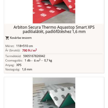
Arbiton Secura Thermo Aquastop Smart XPS
padlóalátét, padlófűtéshez 1,6 mm
Kosárba teszem
Méret:
118×510 cm
2
Ár
(bruttó):
790 Ft /
m
Termékkód:
5905167826942
2
Csomagolás:
1 db
-
0,7 kg
-
6 m
Anyag:
XPS
Vastagság:
1,6 mm