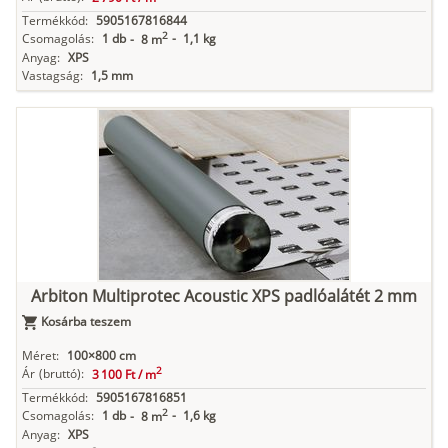
Termékkód:
5905167816844
2
Csomagolás:
1 db
-
1,1 kg
-
8 m
Anyag:
XPS
Vastagság:
1,5 mm
Arbiton Multiprotec Acoustic XPS padlóalátét 2 mm
Kosárba teszem
Méret:
100×800 cm
2
Ár
(bruttó):
3 100 Ft /
m
Termékkód:
5905167816851
2
Csomagolás:
1 db
-
1,6 kg
-
8 m
Anyag:
XPS