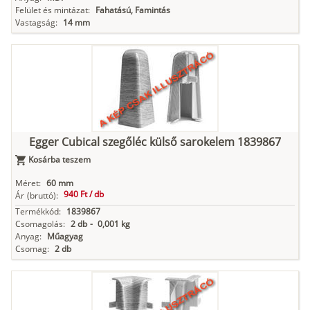
Felület és mintázat:
Fahatású, Famintás
Vastagság:
14 mm
Egger Cubical szegőléc külső sarokelem 1839867
Kosárba teszem
Méret:
60 mm
940 Ft /
db
Ár
(bruttó):
Termékkód:
1839867
Csomagolás:
2 db
-
0,001 kg
Anyag:
Műagyag
Csomag:
2 db