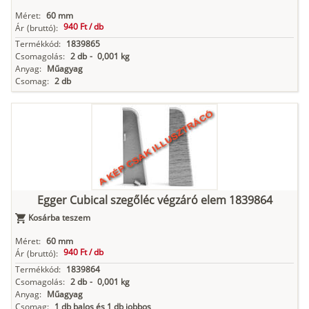
Méret:
60 mm
940 Ft /
db
Ár
(bruttó):
Termékkód:
1839865
Csomagolás:
2 db
-
0,001 kg
Anyag:
Műagyag
Csomag:
2 db
Egger Cubical szegőléc végzáró elem 1839864
Kosárba teszem
Méret:
60 mm
940 Ft /
db
Ár
(bruttó):
Termékkód:
1839864
Csomagolás:
2 db
-
0,001 kg
Anyag:
Műagyag
Csomag:
1 db balos és 1 db jobbos