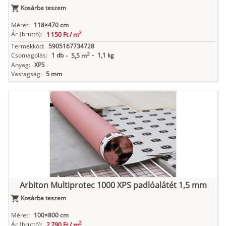
Kosárba teszem
Méret:
118×470 cm
2
Ár
(bruttó):
1 150 Ft /
m
Termékkód:
5905167734728
2
Csomagolás:
1 db
-
1,1 kg
-
5,5 m
Anyag:
XPS
Vastagság:
5 mm
Arbiton Multiprotec 1000 XPS padlóalátét 1,5 mm
Kosárba teszem
Méret:
100×800 cm
2
Ár
(bruttó):
2 790 Ft /
m