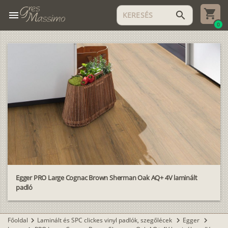
menu
search
0
Egger PRO Large Cognac Brown Sherman Oak AQ+ 4V laminált
padló
Főoldal
Laminált és SPC clickes vinyl padlók, szegőlécek
Egger
chevron_right
chevron_right
chevron_right