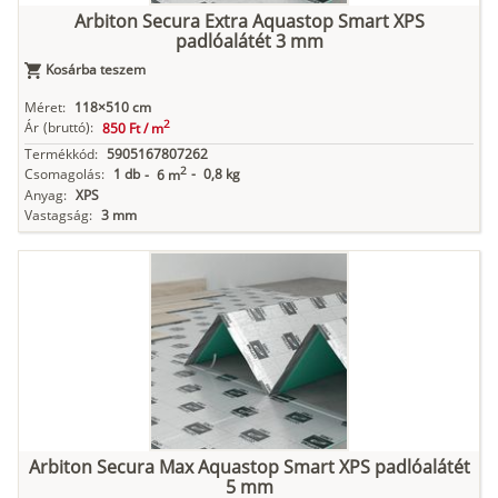
Arbiton Secura Extra Aquastop Smart XPS
padlóalátét 3 mm
Kosárba teszem
Méret:
118×510 cm
2
Ár
(bruttó):
850 Ft /
m
Termékkód:
5905167807262
2
Csomagolás:
1 db
-
0,8 kg
-
6 m
Anyag:
XPS
Vastagság:
3 mm
Arbiton Secura Max Aquastop Smart XPS padlóalátét
5 mm