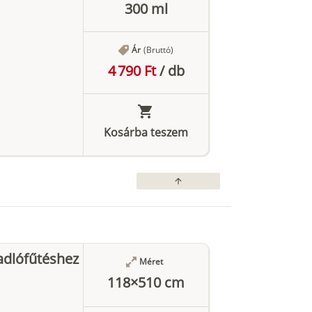
300 ml
Ár
(Bruttó)
4 790 Ft
/
db
Kosárba teszem
arrow_upward
adlófűtéshez
Méret
118×510 cm