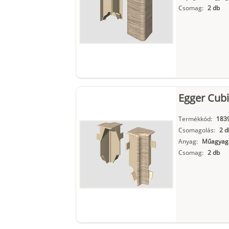
Csomag:
2 db
Egger Cubi
Termékkód:
183
Csomagolás:
2 d
Anyag:
Műagyag
Csomag:
2 db