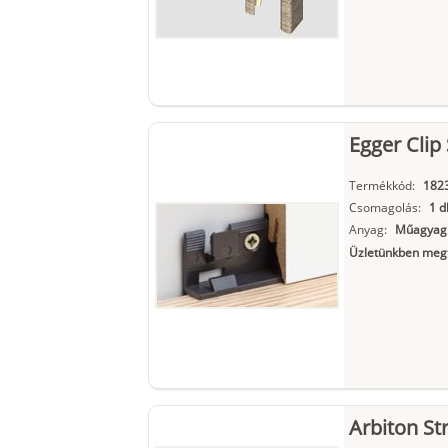
Egger Clip 
Termékkód:
182
Csomagolás:
1 d
Anyag:
Műagyag
Üzletünkben megt
Arbiton St