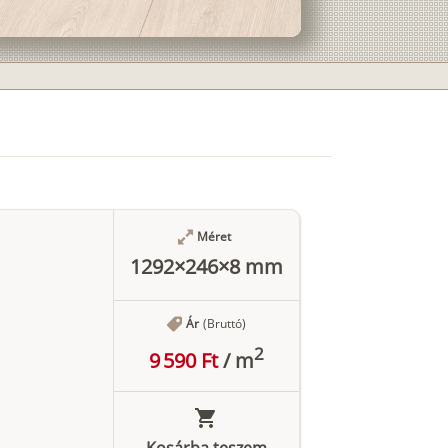
Méret
1292×246×8 mm
Ár
(Bruttó)
2
9 590 Ft
/
m
Kosárba teszem