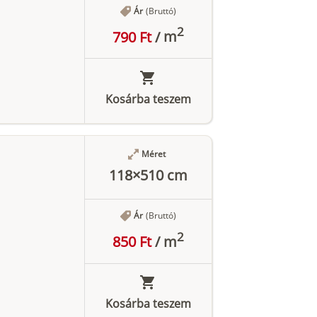
Ár
(Bruttó)
2
790 Ft
/
m
Kosárba teszem
Méret
118×510 cm
Ár
(Bruttó)
2
850 Ft
/
m
Kosárba teszem