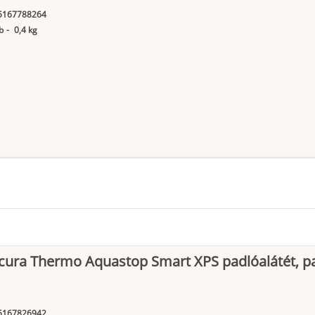
5167788264
b
-
0,4 kg
cura Thermo Aquastop Smart XPS padlóalátét, p
5167826942