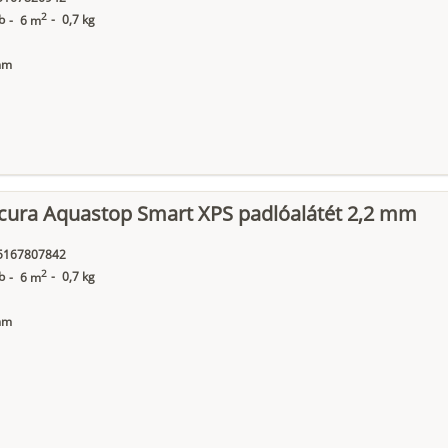
2
b
-
0,7 kg
-
6 m
mm
ecura Aquastop Smart XPS padlóalátét 2,2 mm
5167807842
2
b
-
0,7 kg
-
6 m
mm