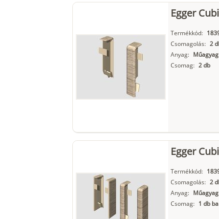
Egger Cubi
Termékkód:
183
Csomagolás:
2 d
Anyag:
Műagyag
Csomag:
2 db
Egger Cubi
Termékkód:
183
Csomagolás:
2 d
Anyag:
Műagyag
Csomag:
1 db ba