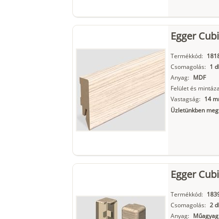
Egger Cubi
Termékkód:
181
Csomagolás:
1 d
Anyag:
MDF
Felület és mintáza
Vastagság:
14 
Üzletünkben megt
Egger Cubi
Termékkód:
183
Csomagolás:
2 d
Anyag:
Műagyag