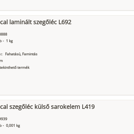
cal laminált szegőléc L692
8888
b
-
1 kg
t:
Fahatású, Famintás
mm
ekinthető termék
cal szegőléc külső sarokelem L419
9939
b
-
0,001 kg