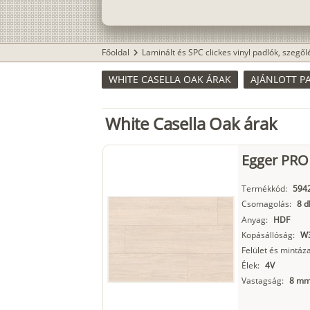
Főoldal
Laminált és SPC clickes vinyl padlók, szegő
chevron_right
WHITE CASELLA OAK ÁRAK
AJÁNLOTT P
White Casella Oak árak
Egger PRO 
Termékkód:
594
Csomagolás:
8 d
Anyag:
HDF
Kopásállóság:
W3
Felület és mintáza
Élek:
4V
Vastagság:
8 m