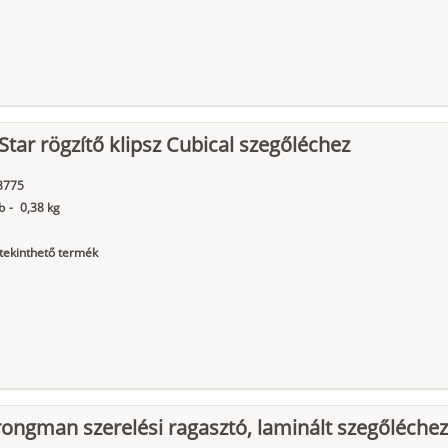
Star rögzítő klipsz Cubical szegőléchez
3775
b
-
0,38 kg
ekinthető termék
rongman szerelési ragasztó, laminált szegőléchez