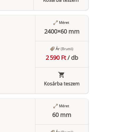
Méret
2400×60 mm
Ár
(Bruttó)
2 590 Ft
/
db
Kosárba teszem
Méret
60 mm