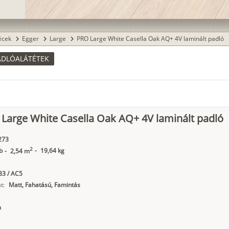
lécek
Egger
Large
PRO Large White Casella Oak AQ+ 4V laminált padló
chevron_right
chevron_right
chevron_right
ADLÓALÁTÉTEK
Large White Casella Oak AQ+ 4V laminált padló
273
2
b
-
19,64 kg
-
2,54 m
3 / AC5
t:
Matt, Fahatású, Famintás
m