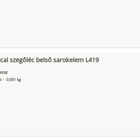
cal szegőléc belső sarokelem L419
9938
b
-
0,001 kg