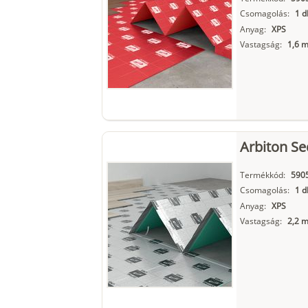
Csomagolás:
1 d
Anyag:
XPS
Vastagság:
1,6 
Arbiton S
Termékkód:
590
Csomagolás:
1 d
Anyag:
XPS
Vastagság:
2,2 