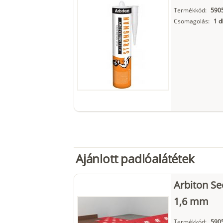
Termékkód:
590
Csomagolás:
1 d
Ajánlott padlóalátétek
Arbiton Se
1,6 mm
Termékkód:
590