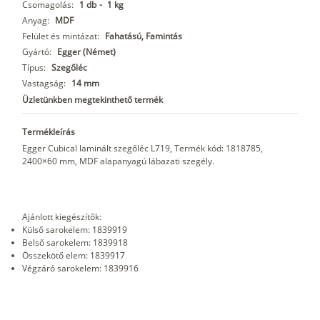
Csomagolás:
1 db
-
1 kg
Anyag:
MDF
Felület és mintázat:
Fahatású, Famintás
Gyártó:
Egger (Német)
Típus:
Szegőléc
Vastagság:
14 mm
Üzletünkben megtekinthető termék
Termékleírás
Egger Cubical laminált szegőléc L719, Termék kód: 1818785,
2400×60 mm, MDF alapanyagú lábazati szegély.
Ajánlott kiegészítők:
Külső sarokelem: 1839919
Belső sarokelem: 1839918
Összekötő elem: 1839917
Végzáró sarokelem: 1839916