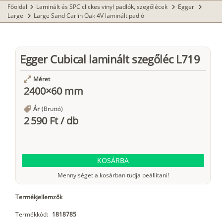
Főoldal
Laminált és SPC clickes vinyl padlók, szegőlécek
Egger
chevron_right
chevron_right
chevron_right
Large
Large Sand Carlin Oak 4V laminált padló
chevron_right
Egger Cubical laminált szegőléc L719
Méret
2400×60 mm
Ár
(Bruttó)
2 590 Ft
/
db
KOSÁRBA
Mennyiséget a kosárban tudja beállítani!
Termékjellemzők
Termékkód:
1818785