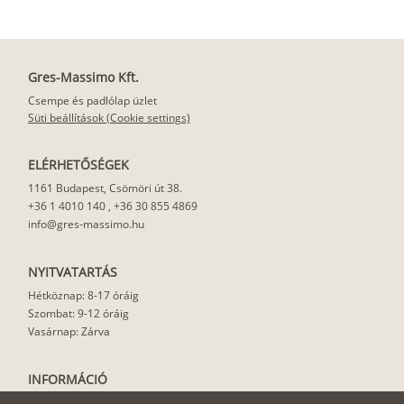
Gres-Massimo Kft.
Csempe és padlólap üzlet
Süti beállítások (Cookie settings)
ELÉRHETŐSÉGEK
1161 Budapest, Csömöri út 38.
+36 1 4010 140
,
+36 30 855 4869
info@gres-massimo.hu
NYITVATARTÁS
Hétköznap: 8-17 óráig
Szombat: 9-12 óráig
Vasárnap: Zárva
INFORMÁCIÓ
Vásárlási feltételek