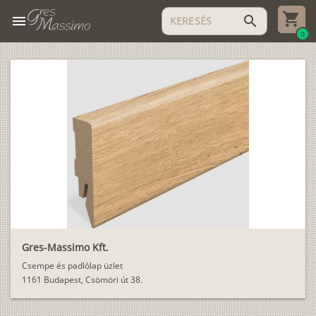
menu
search
0
Gres-Massimo Kft.
Csempe és padlólap üzlet
1161 Budapest, Csömöri út 38.