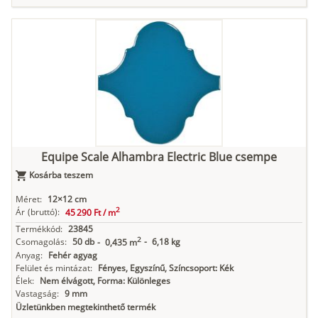
Equipe Scale Alhambra Electric Blue csempe
Kosárba teszem
Méret:
12×12 cm
2
Ár
(bruttó):
45 290 Ft /
m
Termékkód:
23845
2
Csomagolás:
50 db
-
6,18 kg
-
0,435 m
Anyag:
Fehér agyag
Felület és mintázat:
Fényes, Egyszínű, Színcsoport: Kék
Élek:
Nem élvágott, Forma: Különleges
Vastagság:
9 mm
Üzletünkben megtekinthető termék