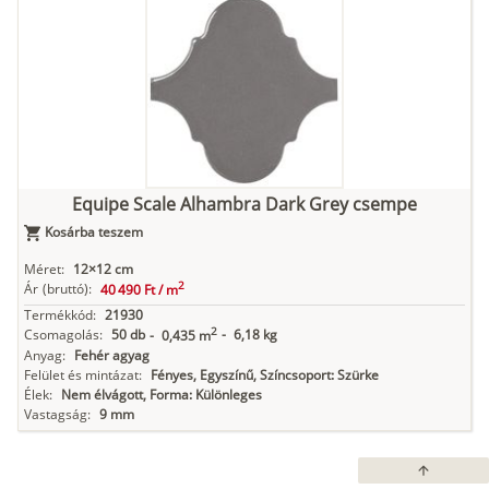
Equipe Scale Alhambra Dark Grey csempe
Kosárba teszem
Méret:
12×12 cm
2
Ár
(bruttó):
40 490 Ft /
m
Termékkód:
21930
2
Csomagolás:
50 db
-
6,18 kg
-
0,435 m
Anyag:
Fehér agyag
Felület és mintázat:
Fényes, Egyszínű, Színcsoport: Szürke
Élek:
Nem élvágott, Forma: Különleges
Vastagság:
9 mm
arrow_upward