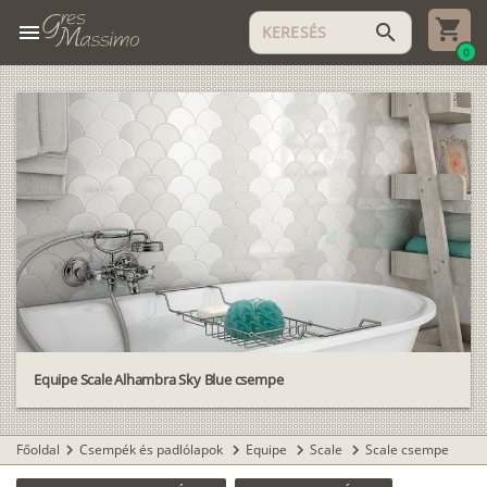
menu
search
0
Equipe Scale Alhambra Sky Blue csempe
Főoldal
Csempék és padlólapok
Equipe
Scale
Scale csempe
chevron_right
chevron_right
chevron_right
chevron_right