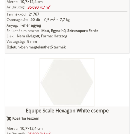
Méret:
10,7×12,4 cm
2
Ár
(bruttó):
35 690 Ft /
m
Termékkód:
21767
2
Csomagolás:
50 db
-
7,7 kg
-
0,5 m
Anyag:
Fehér agyag
Felület és mintázat:
Matt, Egyszínű, Színcsoport: Fehér
Élek:
Nem élvágott, Forma: Hatszög
Vastagság:
9 mm
Üzletünkben megtekinthető termék
Equipe Scale Hexagon White csempe
Kosárba teszem
Méret:
10,7×12,4 cm
2
Ár
(bruttó):