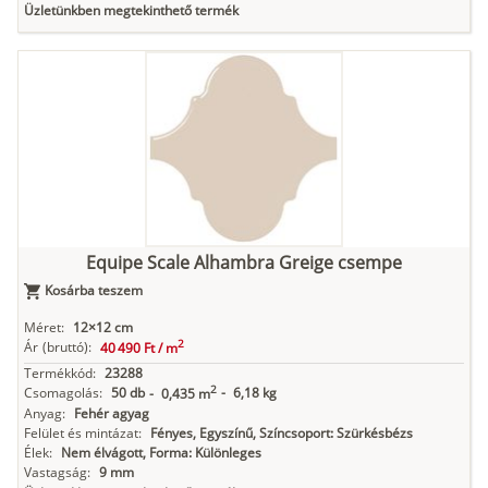
Üzletünkben megtekinthető termék
Equipe Scale Alhambra Greige csempe
Kosárba teszem
Méret:
12×12 cm
2
Ár
(bruttó):
40 490 Ft /
m
Termékkód:
23288
2
Csomagolás:
50 db
-
6,18 kg
-
0,435 m
Anyag:
Fehér agyag
Felület és mintázat:
Fényes, Egyszínű, Színcsoport: Szürkésbézs
Élek:
Nem élvágott, Forma: Különleges
Vastagság:
9 mm