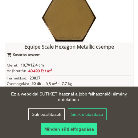
Equipe Scale Hexagon Metallic csempe
Kosárba teszem
Méret:
10,7×12,4 cm
2
Ár
(bruttó):
40 490 Ft /
m
Termékkód:
23837
2
Csomagolás:
50 db
-
7,7 kg
-
0,5 m
Anyag:
Fehér agyag
Ez a weboldal SÜTIKET használ a jobb felhasználói élmény
Felület és mintázat:
Fényes, Egyszínű, Színcsoport: Arany
érdekében.
Élek:
Nem élvágott, Forma: Hatszög
Vastagság:
9 mm
Süti beállítások
Sütik elutasítása
Minden süti elfogadása