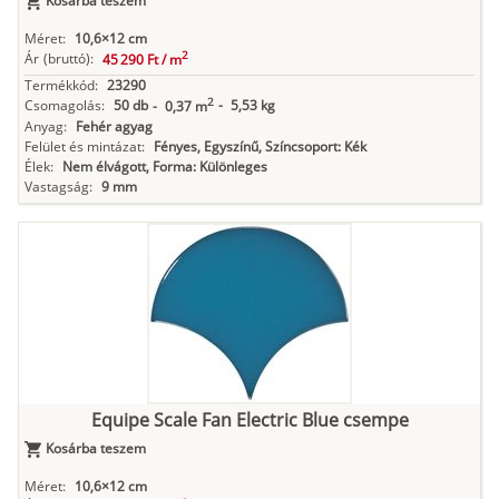
Kosárba teszem
Méret:
10,6×12 cm
2
Ár
(bruttó):
45 290 Ft /
m
Termékkód:
23290
2
Csomagolás:
50 db
-
5,53 kg
-
0,37 m
Anyag:
Fehér agyag
Felület és mintázat:
Fényes, Egyszínű, Színcsoport: Kék
Élek:
Nem élvágott, Forma: Különleges
Vastagság:
9 mm
Equipe Scale Fan Electric Blue csempe
Kosárba teszem
Méret:
10,6×12 cm