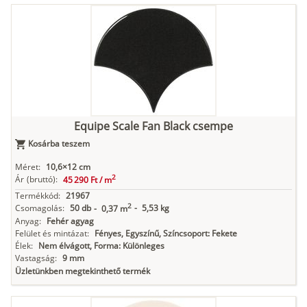
Equipe Scale Fan Black csempe
Kosárba teszem
Méret:
10,6×12 cm
2
Ár
(bruttó):
45 290 Ft /
m
Termékkód:
21967
2
Csomagolás:
50 db
-
5,53 kg
-
0,37 m
Anyag:
Fehér agyag
Felület és mintázat:
Fényes, Egyszínű, Színcsoport: Fekete
Élek:
Nem élvágott, Forma: Különleges
Vastagság:
9 mm
Üzletünkben megtekinthető termék