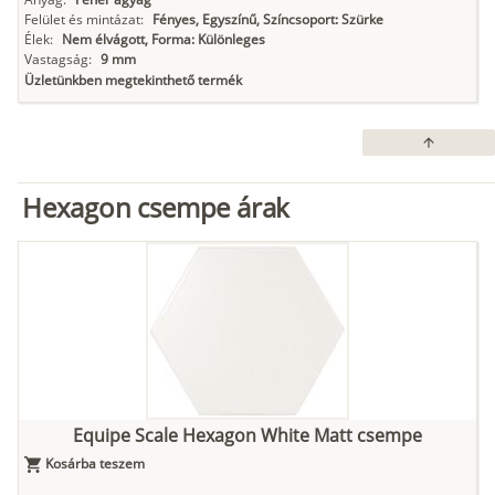
Felület és mintázat:
Fényes, Egyszínű, Színcsoport: Szürke
Élek:
Nem élvágott, Forma: Különleges
Vastagság:
9 mm
Üzletünkben megtekinthető termék
arrow_upward
Hexagon csempe árak
Equipe Scale Hexagon White Matt csempe
Kosárba teszem