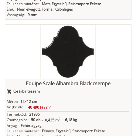
Felület és mintázat:
Matt, Egyszínű, Színcsoport: Fekete
Élek:
Nem élvágott, Forma: Különleges
Vastagság:
9 mm
Equipe Scale Alhambra Black csempe
Kosárba teszem
Méret:
12×12 cm
2
Ár
(bruttó):
40 490 Ft /
m
Termékkód:
21935
2
Csomagolás:
50 db
-
6,18 kg
-
0,435 m
Anyag:
Fehér agyag
Felület és mintázat:
Fényes, Egyszínű, Színcsoport: Fekete