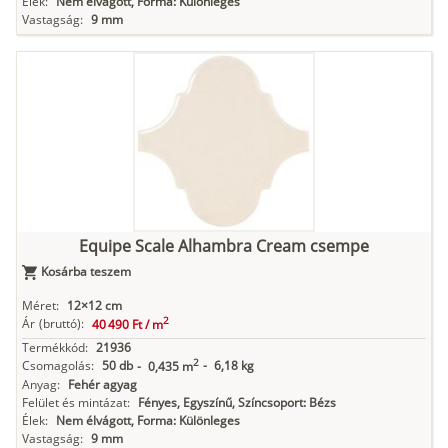
Élek:
Nem élvágott, Forma: Különleges
Vastagság:
9 mm
Equipe Scale Alhambra Cream csempe
Kosárba teszem
Méret:
12×12 cm
2
Ár
(bruttó):
40 490 Ft /
m
Termékkód:
21936
2
Csomagolás:
50 db
-
6,18 kg
-
0,435 m
Anyag:
Fehér agyag
Felület és mintázat:
Fényes, Egyszínű, Színcsoport: Bézs
Élek:
Nem élvágott, Forma: Különleges
Vastagság:
9 mm