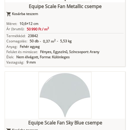
Equipe Scale Fan Metallic csempe
Kosárba teszem
Méret:
10,6×12 cm
2
Ár
(bruttó):
50 990 Ft /
m
Termékkód:
23842
2
Csomagolás:
50 db
-
5,53 kg
-
0,37 m
Anyag:
Fehér agyag
Felület és mintázat:
Fényes, Egyszínű, Színcsoport: Arany
Élek:
Nem élvágott, Forma: Különleges
Vastagság:
9 mm
Equipe Scale Fan Sky Blue csempe