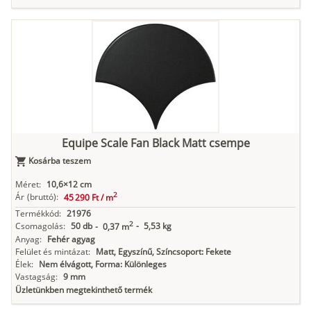
Equipe Scale Fan Black Matt csempe
Kosárba teszem
Méret:
10,6×12 cm
2
Ár
(bruttó):
45 290 Ft /
m
Termékkód:
21976
2
Csomagolás:
50 db
-
5,53 kg
-
0,37 m
Anyag:
Fehér agyag
Felület és mintázat:
Matt, Egyszínű, Színcsoport: Fekete
Élek:
Nem élvágott, Forma: Különleges
Vastagság:
9 mm
Üzletünkben megtekinthető termék