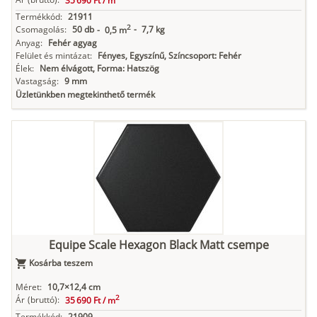
35 690 Ft /
m
Termékkód:
21911
2
Csomagolás:
50 db
-
7,7 kg
-
0,5 m
Anyag:
Fehér agyag
Felület és mintázat:
Fényes, Egyszínű, Színcsoport: Fehér
Élek:
Nem élvágott, Forma: Hatszög
Vastagság:
9 mm
Üzletünkben megtekinthető termék
Equipe Scale Hexagon Black Matt csempe
Kosárba teszem
Méret:
10,7×12,4 cm
2
Ár
(bruttó):
35 690 Ft /
m
Termékkód:
21909