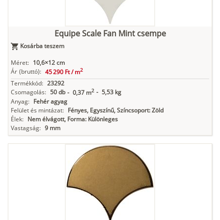
Equipe Scale Fan Mint csempe
Kosárba teszem
Méret:
10,6×12 cm
2
Ár
(bruttó):
45 290 Ft /
m
Termékkód:
23292
2
Csomagolás:
50 db
-
5,53 kg
-
0,37 m
Anyag:
Fehér agyag
Felület és mintázat:
Fényes, Egyszínű, Színcsoport: Zöld
Élek:
Nem élvágott, Forma: Különleges
Vastagság:
9 mm