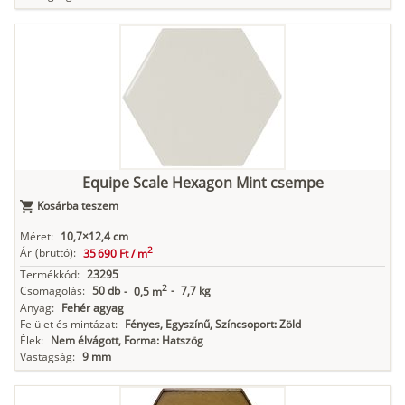
Equipe Scale Hexagon Mint csempe
Kosárba teszem
Méret:
10,7×12,4 cm
2
Ár
(bruttó):
35 690 Ft /
m
Termékkód:
23295
2
Csomagolás:
50 db
-
7,7 kg
-
0,5 m
Anyag:
Fehér agyag
Felület és mintázat:
Fényes, Egyszínű, Színcsoport: Zöld
Élek:
Nem élvágott, Forma: Hatszög
Vastagság:
9 mm