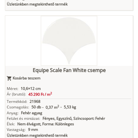
Üzletünkben megtekinthető termék
Equipe Scale Fan White csempe
Kosárba teszem
Méret:
10,6×12 cm
2
Ár
(bruttó):
45 290 Ft /
m
Termékkód:
21968
2
Csomagolás:
50 db
-
5,53 kg
-
0,37 m
Anyag:
Fehér agyag
Felület és mintázat:
Fényes, Egyszínű, Színcsoport: Fehér
Élek:
Nem élvágott, Forma: Különleges
Vastagság:
9 mm
Üzletünkben megtekinthető termék