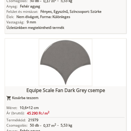
Csomagolás:
50 db
-
5,53 kg
-
0,37 m
Anyag:
Fehér agyag
Felület és mintázat:
Fényes, Egyszínű, Színcsoport: Szürke
Élek:
Nem élvágott, Forma: Különleges
Vastagság:
9 mm
Üzletünkben megtekinthető termék
Equipe Scale Fan Dark Grey csempe
Kosárba teszem
Méret:
10,6×12 cm
2
Ár
(bruttó):
45 290 Ft /
m
Termékkód:
21979
2
Csomagolás:
50 db
-
5,53 kg
-
0,37 m
Anyag:
Fehér agyag