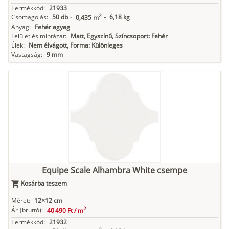
Termékkód:
21933
2
Csomagolás:
50 db
-
6,18 kg
-
0,435 m
Anyag:
Fehér agyag
Felület és mintázat:
Matt, Egyszínű, Színcsoport: Fehér
Élek:
Nem élvágott, Forma: Különleges
Vastagság:
9 mm
Equipe Scale Alhambra White csempe
Kosárba teszem
Méret:
12×12 cm
2
Ár
(bruttó):
40 490 Ft /
m
Termékkód:
21932