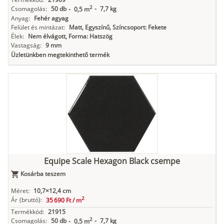
2
Csomagolás:
50 db
-
7,7 kg
-
0,5 m
Anyag:
Fehér agyag
Felület és mintázat:
Matt, Egyszínű, Színcsoport: Fekete
Élek:
Nem élvágott, Forma: Hatszög
Vastagság:
9 mm
Üzletünkben megtekinthető termék
Equipe Scale Hexagon Black csempe
Kosárba teszem
Méret:
10,7×12,4 cm
2
Ár
(bruttó):
35 690 Ft /
m
Termékkód:
21915
2
Csomagolás:
50 db
-
7,7 kg
-
0,5 m