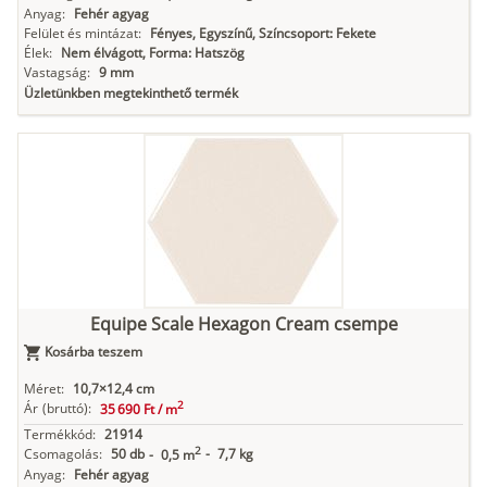
Anyag:
Fehér agyag
Felület és mintázat:
Fényes, Egyszínű, Színcsoport: Fekete
Élek:
Nem élvágott, Forma: Hatszög
Vastagság:
9 mm
Üzletünkben megtekinthető termék
Equipe Scale Hexagon Cream csempe
Kosárba teszem
Méret:
10,7×12,4 cm
2
Ár
(bruttó):
35 690 Ft /
m
Termékkód:
21914
2
Csomagolás:
50 db
-
7,7 kg
-
0,5 m
Anyag:
Fehér agyag