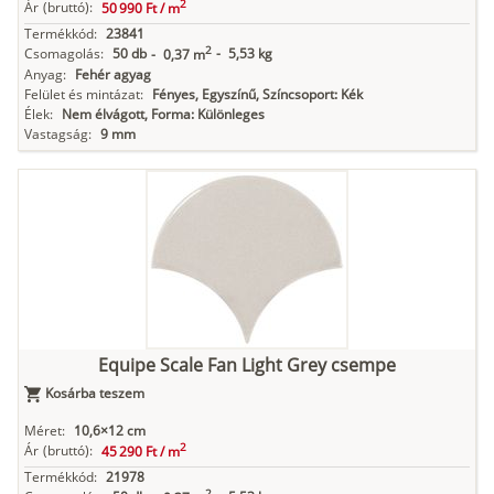
2
Ár
(bruttó):
50 990 Ft /
m
Termékkód:
23841
2
Csomagolás:
50 db
-
5,53 kg
-
0,37 m
Anyag:
Fehér agyag
Felület és mintázat:
Fényes, Egyszínű, Színcsoport: Kék
Élek:
Nem élvágott, Forma: Különleges
Vastagság:
9 mm
Equipe Scale Fan Light Grey csempe
Kosárba teszem
Méret:
10,6×12 cm
2
Ár
(bruttó):
45 290 Ft /
m
Termékkód:
21978
2