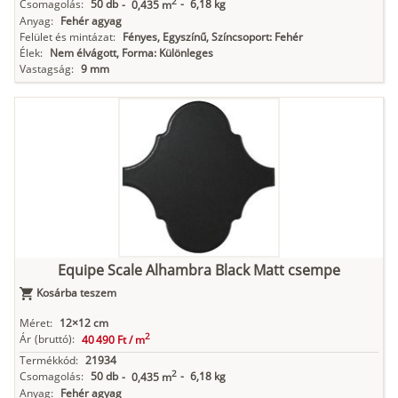
2
Csomagolás:
50 db
-
6,18 kg
-
0,435 m
Anyag:
Fehér agyag
Felület és mintázat:
Fényes, Egyszínű, Színcsoport: Fehér
Élek:
Nem élvágott, Forma: Különleges
Vastagság:
9 mm
Equipe Scale Alhambra Black Matt csempe
Kosárba teszem
Méret:
12×12 cm
2
Ár
(bruttó):
40 490 Ft /
m
Termékkód:
21934
2
Csomagolás:
50 db
-
6,18 kg
-
0,435 m
Anyag:
Fehér agyag