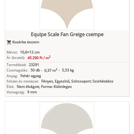
Equipe Scale Fan Greige csempe
Kosárba teszem
Méret:
10,6×12 cm
2
Ár
(bruttó):
45 290 Ft /
m
Termékkód:
23291
2
Csomagolás:
50 db
-
5,53 kg
-
0,37 m
Anyag:
Fehér agyag
Felület és mintázat:
Fényes, Egyszínű, Színcsoport: Szürkésbézs
Élek:
Nem élvágott, Forma: Különleges
Vastagság:
9 mm