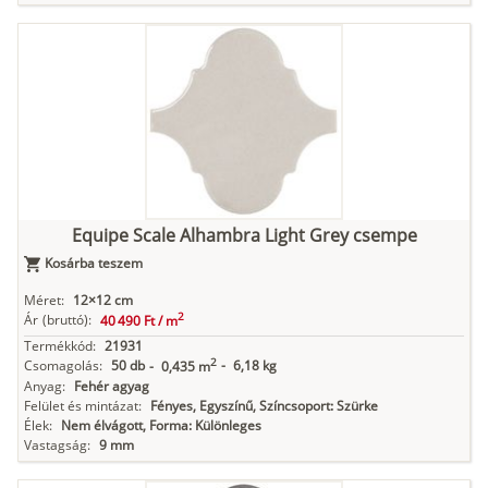
Equipe Scale Alhambra Light Grey csempe
Kosárba teszem
Méret:
12×12 cm
2
Ár
(bruttó):
40 490 Ft /
m
Termékkód:
21931
2
Csomagolás:
50 db
-
6,18 kg
-
0,435 m
Anyag:
Fehér agyag
Felület és mintázat:
Fényes, Egyszínű, Színcsoport: Szürke
Élek:
Nem élvágott, Forma: Különleges
Vastagság:
9 mm