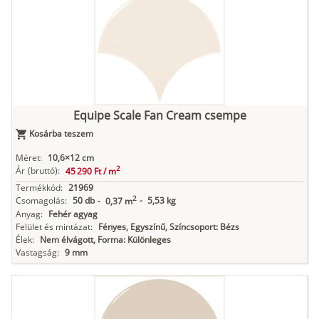
Equipe Scale Fan Cream csempe
Kosárba teszem
Méret:
10,6×12 cm
2
Ár
(bruttó):
45 290 Ft /
m
Termékkód:
21969
2
Csomagolás:
50 db
-
5,53 kg
-
0,37 m
Anyag:
Fehér agyag
Felület és mintázat:
Fényes, Egyszínű, Színcsoport: Bézs
Élek:
Nem élvágott, Forma: Különleges
Vastagság:
9 mm