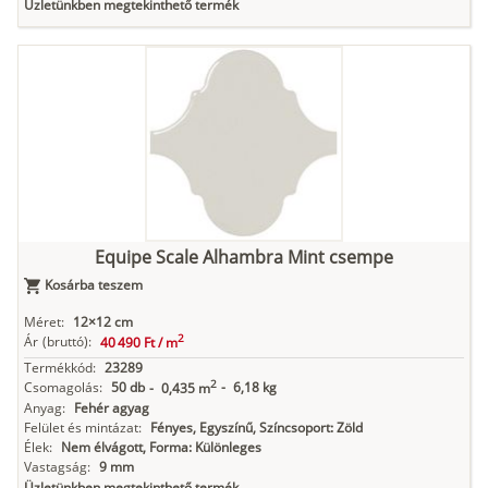
Üzletünkben megtekinthető termék
Equipe Scale Alhambra Mint csempe
Kosárba teszem
Méret:
12×12 cm
2
Ár
(bruttó):
40 490 Ft /
m
Termékkód:
23289
2
Csomagolás:
50 db
-
6,18 kg
-
0,435 m
Anyag:
Fehér agyag
Felület és mintázat:
Fényes, Egyszínű, Színcsoport: Zöld
Élek:
Nem élvágott, Forma: Különleges
Vastagság:
9 mm
Üzletünkben megtekinthető termék