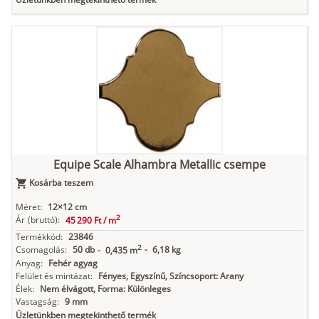
Equipe Scale Alhambra Metallic csempe
Kosárba teszem
Méret:
12×12 cm
2
Ár
(bruttó):
45 290 Ft /
m
Termékkód:
23846
2
Csomagolás:
50 db
-
6,18 kg
-
0,435 m
Anyag:
Fehér agyag
Felület és mintázat:
Fényes, Egyszínű, Színcsoport: Arany
Élek:
Nem élvágott, Forma: Különleges
Vastagság:
9 mm
Üzletünkben megtekinthető termék