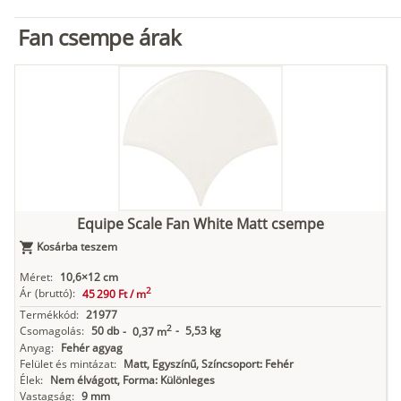
Fan csempe árak
Equipe Scale Fan White Matt csempe
Kosárba teszem
Méret:
10,6×12 cm
2
Ár
(bruttó):
45 290 Ft /
m
Termékkód:
21977
2
Csomagolás:
50 db
-
5,53 kg
-
0,37 m
Anyag:
Fehér agyag
Felület és mintázat:
Matt, Egyszínű, Színcsoport: Fehér
Élek:
Nem élvágott, Forma: Különleges
Vastagság:
9 mm