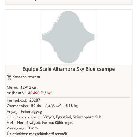
Equipe Scale Alhambra Sky Blue csempe
Kosárba teszem
Méret:
12×12 cm
2
Ár
(bruttó):
40 490 Ft /
m
Termékkód:
23287
2
Csomagolás:
50 db
-
6,18 kg
-
0,435 m
Anyag:
Fehér agyag
Felület és mintázat:
Fényes, Egyszínű, Színcsoport: Kék
Élek:
Nem élvágott, Forma: Különleges
Vastagság:
9 mm
Üzletünkben megtekinthető termék