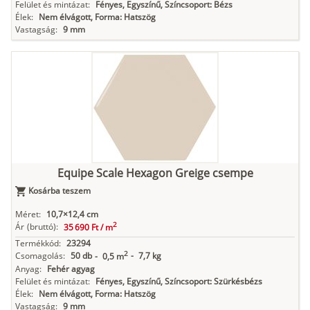
Felület és mintázat:
Fényes, Egyszínű, Színcsoport: Bézs
Élek:
Nem élvágott, Forma: Hatszög
Vastagság:
9 mm
Equipe Scale Hexagon Greige csempe
Kosárba teszem
Méret:
10,7×12,4 cm
2
Ár
(bruttó):
35 690 Ft /
m
Termékkód:
23294
2
Csomagolás:
50 db
-
7,7 kg
-
0,5 m
Anyag:
Fehér agyag
Felület és mintázat:
Fényes, Egyszínű, Színcsoport: Szürkésbézs
Élek:
Nem élvágott, Forma: Hatszög
Vastagság:
9 mm