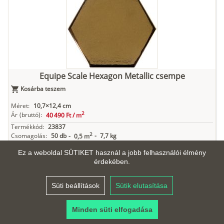
Equipe Scale Hexagon Metallic csempe
Kosárba teszem
Méret:
10,7×12,4 cm
2
Ár
(bruttó):
40 490 Ft /
m
Termékkód:
23837
2
Csomagolás:
50 db
-
7,7 kg
-
0,5 m
Anyag:
Fehér agyag
Ez a weboldal SÜTIKET használ a jobb felhasználói élmény
Felület és mintázat:
Fényes, Egyszínű, Színcsoport: Arany
érdekében.
Élek:
Nem élvágott, Forma: Hatszög
Vastagság:
9 mm
Süti beállítások
Sütik elutasítása
Minden süti elfogadása