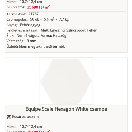
Méret:
10,7×12,4 cm
2
Ár
(bruttó):
35 690 Ft /
m
Termékkód:
21767
2
Csomagolás:
50 db
-
7,7 kg
-
0,5 m
Anyag:
Fehér agyag
Felület és mintázat:
Matt, Egyszínű, Színcsoport: Fehér
Élek:
Nem élvágott, Forma: Hatszög
Vastagság:
9 mm
Üzletünkben megtekinthető termék
Equipe Scale Hexagon White csempe
Kosárba teszem
Méret:
10,7×12,4 cm
2
Ár
(bruttó):