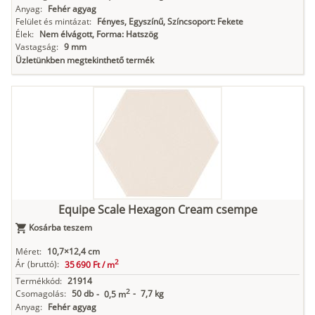
Anyag:
Fehér agyag
Felület és mintázat:
Fényes, Egyszínű, Színcsoport: Fekete
Élek:
Nem élvágott, Forma: Hatszög
Vastagság:
9 mm
Üzletünkben megtekinthető termék
Equipe Scale Hexagon Cream csempe
Kosárba teszem
Méret:
10,7×12,4 cm
2
Ár
(bruttó):
35 690 Ft /
m
Termékkód:
21914
2
Csomagolás:
50 db
-
7,7 kg
-
0,5 m
Anyag:
Fehér agyag