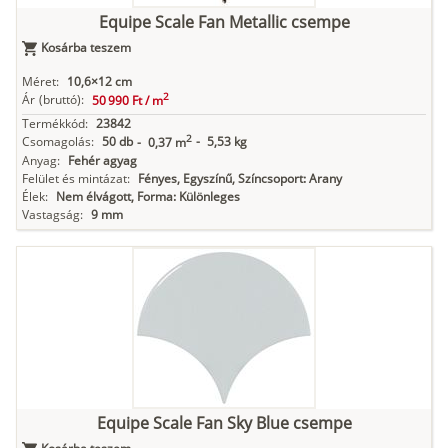
Equipe Scale Fan Metallic csempe
Kosárba teszem
Méret:
10,6×12 cm
2
Ár
(bruttó):
50 990 Ft /
m
Termékkód:
23842
2
Csomagolás:
50 db
-
5,53 kg
-
0,37 m
Anyag:
Fehér agyag
Felület és mintázat:
Fényes, Egyszínű, Színcsoport: Arany
Élek:
Nem élvágott, Forma: Különleges
Vastagság:
9 mm
Equipe Scale Fan Sky Blue csempe