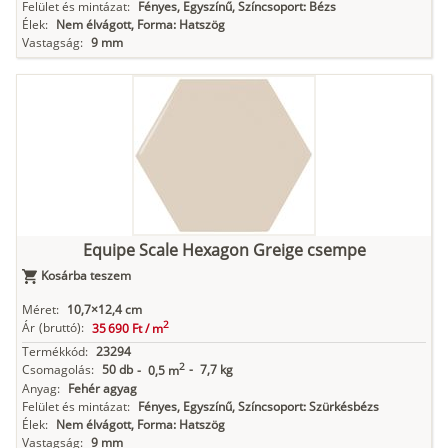
Felület és mintázat:
Fényes, Egyszínű, Színcsoport: Bézs
Élek:
Nem élvágott, Forma: Hatszög
Vastagság:
9 mm
Equipe Scale Hexagon Greige csempe
Kosárba teszem
Méret:
10,7×12,4 cm
2
Ár
(bruttó):
35 690 Ft /
m
Termékkód:
23294
2
Csomagolás:
50 db
-
7,7 kg
-
0,5 m
Anyag:
Fehér agyag
Felület és mintázat:
Fényes, Egyszínű, Színcsoport: Szürkésbézs
Élek:
Nem élvágott, Forma: Hatszög
Vastagság:
9 mm