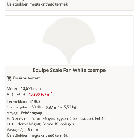
Üzletünkben megtekinthető termék
Equipe Scale Fan White csempe
Kosárba teszem
Méret:
10,6×12 cm
2
Ár
(bruttó):
45 290 Ft /
m
Termékkód:
21968
2
Csomagolás:
50 db
-
5,53 kg
-
0,37 m
Anyag:
Fehér agyag
Felület és mintázat:
Fényes, Egyszínű, Színcsoport: Fehér
Élek:
Nem élvágott, Forma: Különleges
Vastagság:
9 mm
Üzletünkben megtekinthető termék