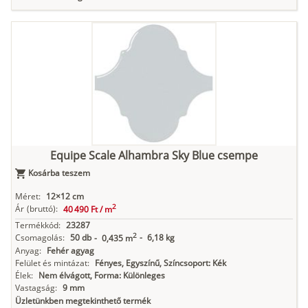
Equipe Scale Alhambra Sky Blue csempe
Kosárba teszem
Méret:
12×12 cm
2
Ár
(bruttó):
40 490 Ft /
m
Termékkód:
23287
2
Csomagolás:
50 db
-
6,18 kg
-
0,435 m
Anyag:
Fehér agyag
Felület és mintázat:
Fényes, Egyszínű, Színcsoport: Kék
Élek:
Nem élvágott, Forma: Különleges
Vastagság:
9 mm
Üzletünkben megtekinthető termék