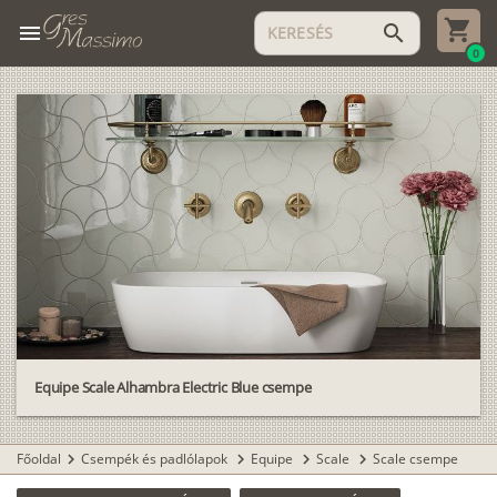
menu
search
0
Equipe Scale Alhambra Electric Blue csempe
Főoldal
Csempék és padlólapok
Equipe
Scale
Scale csempe
chevron_right
chevron_right
chevron_right
chevron_right