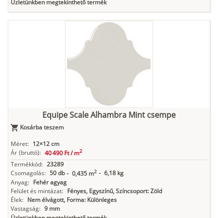
Üzletünkben megtekinthető termék
Equipe Scale Alhambra Mint csempe
Kosárba teszem
Méret:
12×12 cm
2
Ár
(bruttó):
40 490 Ft /
m
Termékkód:
23289
2
Csomagolás:
50 db
-
6,18 kg
-
0,435 m
Anyag:
Fehér agyag
Felület és mintázat:
Fényes, Egyszínű, Színcsoport: Zöld
Élek:
Nem élvágott, Forma: Különleges
Vastagság:
9 mm
Üzletünkben megtekinthető termék