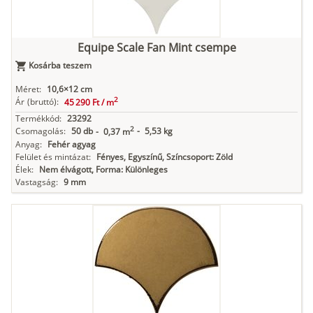
Equipe Scale Fan Mint csempe
Kosárba teszem
Méret:
10,6×12 cm
2
Ár
(bruttó):
45 290 Ft /
m
Termékkód:
23292
2
Csomagolás:
50 db
-
5,53 kg
-
0,37 m
Anyag:
Fehér agyag
Felület és mintázat:
Fényes, Egyszínű, Színcsoport: Zöld
Élek:
Nem élvágott, Forma: Különleges
Vastagság:
9 mm