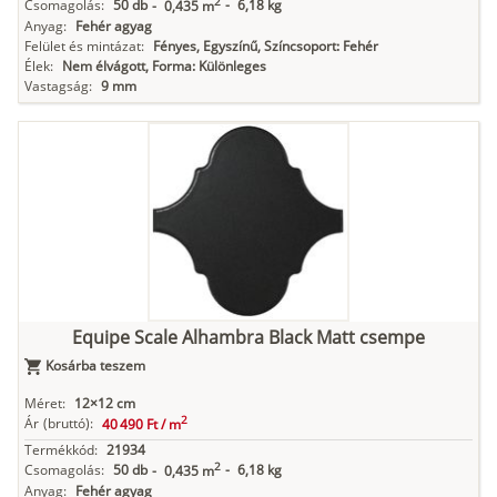
2
Csomagolás:
50 db
-
6,18 kg
-
0,435 m
Anyag:
Fehér agyag
Felület és mintázat:
Fényes, Egyszínű, Színcsoport: Fehér
Élek:
Nem élvágott, Forma: Különleges
Vastagság:
9 mm
Equipe Scale Alhambra Black Matt csempe
Kosárba teszem
Méret:
12×12 cm
2
Ár
(bruttó):
40 490 Ft /
m
Termékkód:
21934
2
Csomagolás:
50 db
-
6,18 kg
-
0,435 m
Anyag:
Fehér agyag