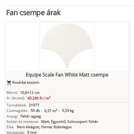
Fan csempe árak
Equipe Scale Fan White Matt csempe
Kosárba teszem
Méret:
10,6×12 cm
2
Ár
(bruttó):
45 290 Ft /
m
Termékkód:
21977
2
Csomagolás:
50 db
-
5,53 kg
-
0,37 m
Anyag:
Fehér agyag
Felület és mintázat:
Matt, Egyszínű, Színcsoport: Fehér
Élek:
Nem élvágott, Forma: Különleges
Vastagság:
9 mm