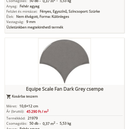
Csomagolás:
50 db
-
5,53 kg
-
0,37 m
Anyag:
Fehér agyag
Felület és mintázat:
Fényes, Egyszínű, Színcsoport: Szürke
Élek:
Nem élvágott, Forma: Különleges
Vastagság:
9 mm
Üzletünkben megtekinthető termék
Equipe Scale Fan Dark Grey csempe
Kosárba teszem
Méret:
10,6×12 cm
2
Ár
(bruttó):
45 290 Ft /
m
Termékkód:
21979
2
Csomagolás:
50 db
-
5,53 kg
-
0,37 m
Anyag:
Fehér agyag