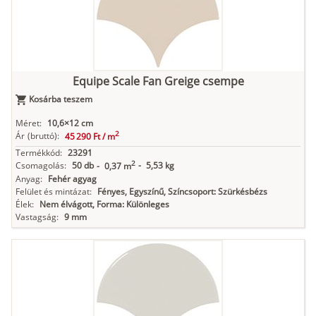
Equipe Scale Fan Greige csempe
Kosárba teszem
Méret:
10,6×12 cm
2
Ár
(bruttó):
45 290 Ft /
m
Termékkód:
23291
2
Csomagolás:
50 db
-
5,53 kg
-
0,37 m
Anyag:
Fehér agyag
Felület és mintázat:
Fényes, Egyszínű, Színcsoport: Szürkésbézs
Élek:
Nem élvágott, Forma: Különleges
Vastagság:
9 mm