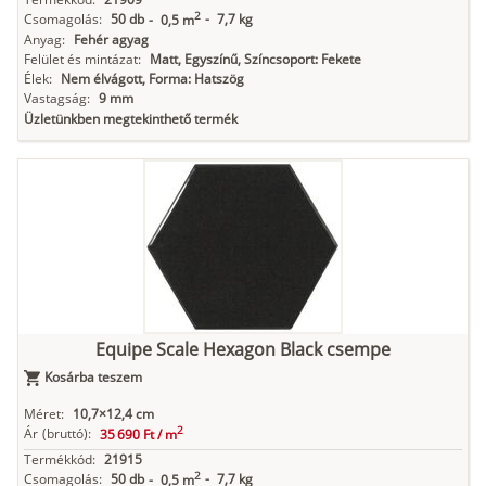
2
Csomagolás:
50 db
-
7,7 kg
-
0,5 m
Anyag:
Fehér agyag
Felület és mintázat:
Matt, Egyszínű, Színcsoport: Fekete
Élek:
Nem élvágott, Forma: Hatszög
Vastagság:
9 mm
Üzletünkben megtekinthető termék
Equipe Scale Hexagon Black csempe
Kosárba teszem
Méret:
10,7×12,4 cm
2
Ár
(bruttó):
35 690 Ft /
m
Termékkód:
21915
2
Csomagolás:
50 db
-
7,7 kg
-
0,5 m