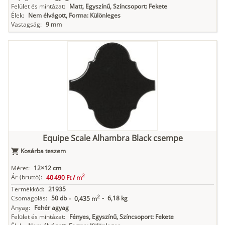
Felület és mintázat:
Matt, Egyszínű, Színcsoport: Fekete
Élek:
Nem élvágott, Forma: Különleges
Vastagság:
9 mm
Equipe Scale Alhambra Black csempe
Kosárba teszem
Méret:
12×12 cm
2
Ár
(bruttó):
40 490 Ft /
m
Termékkód:
21935
2
Csomagolás:
50 db
-
6,18 kg
-
0,435 m
Anyag:
Fehér agyag
Felület és mintázat:
Fényes, Egyszínű, Színcsoport: Fekete