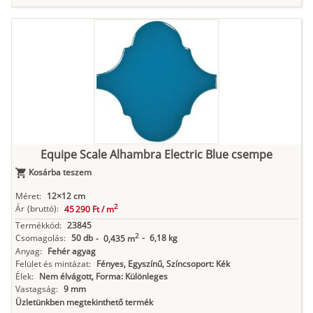
Equipe Scale Alhambra Electric Blue csempe
Kosárba teszem
Méret:
12×12 cm
2
Ár
(bruttó):
45 290 Ft /
m
Termékkód:
23845
2
Csomagolás:
50 db
-
6,18 kg
-
0,435 m
Anyag:
Fehér agyag
Felület és mintázat:
Fényes, Egyszínű, Színcsoport: Kék
Élek:
Nem élvágott, Forma: Különleges
Vastagság:
9 mm
Üzletünkben megtekinthető termék