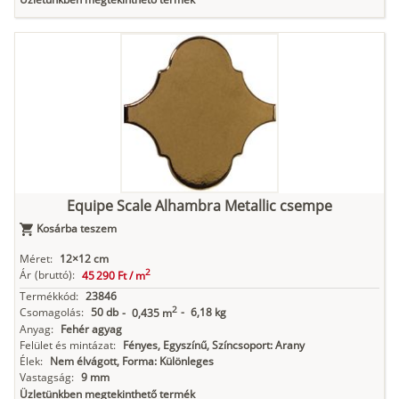
Equipe Scale Alhambra Metallic csempe
Kosárba teszem
Méret:
12×12 cm
2
Ár
(bruttó):
45 290 Ft /
m
Termékkód:
23846
2
Csomagolás:
50 db
-
6,18 kg
-
0,435 m
Anyag:
Fehér agyag
Felület és mintázat:
Fényes, Egyszínű, Színcsoport: Arany
Élek:
Nem élvágott, Forma: Különleges
Vastagság:
9 mm
Üzletünkben megtekinthető termék