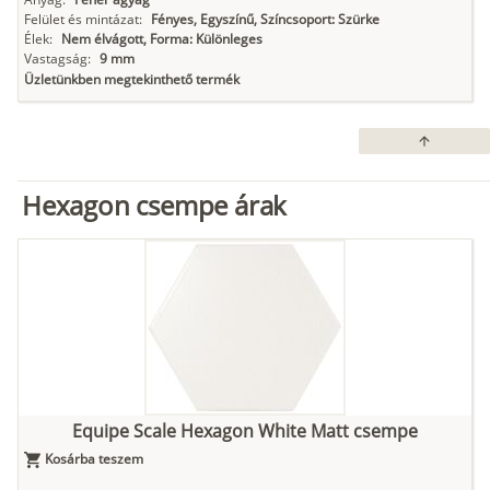
Felület és mintázat:
Fényes, Egyszínű, Színcsoport: Szürke
Élek:
Nem élvágott, Forma: Különleges
Vastagság:
9 mm
Üzletünkben megtekinthető termék
arrow_upward
Hexagon csempe árak
Equipe Scale Hexagon White Matt csempe
Kosárba teszem