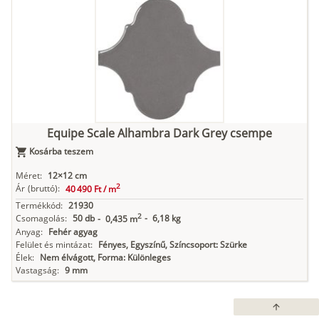
Equipe Scale Alhambra Dark Grey csempe
Kosárba teszem
Méret:
12×12 cm
2
Ár
(bruttó):
40 490 Ft /
m
Termékkód:
21930
2
Csomagolás:
50 db
-
6,18 kg
-
0,435 m
Anyag:
Fehér agyag
Felület és mintázat:
Fényes, Egyszínű, Színcsoport: Szürke
Élek:
Nem élvágott, Forma: Különleges
Vastagság:
9 mm
arrow_upward