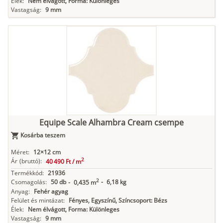
Élek:
Nem élvágott, Forma: Különleges
Vastagság:
9 mm
Equipe Scale Alhambra Cream csempe
Kosárba teszem
Méret:
12×12 cm
2
Ár
(bruttó):
40 490 Ft /
m
Termékkód:
21936
2
Csomagolás:
50 db
-
6,18 kg
-
0,435 m
Anyag:
Fehér agyag
Felület és mintázat:
Fényes, Egyszínű, Színcsoport: Bézs
Élek:
Nem élvágott, Forma: Különleges
Vastagság:
9 mm