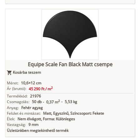
Equipe Scale Fan Black Matt csempe
Kosárba teszem
Méret:
10,6×12 cm
2
Ár
(bruttó):
45 290 Ft /
m
Termékkód:
21976
2
Csomagolás:
50 db
-
5,53 kg
-
0,37 m
Anyag:
Fehér agyag
Felület és mintázat:
Matt, Egyszínű, Színcsoport: Fekete
Élek:
Nem élvágott, Forma: Különleges
Vastagság:
9 mm
Üzletünkben megtekinthető termék