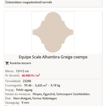
Üzletünkben megtekinthető termék
Equipe Scale Alhambra Greige csempe
Kosárba teszem
Méret:
12×12 cm
2
Ár
(bruttó):
40 490 Ft /
m
Termékkód:
23288
2
Csomagolás:
50 db
-
6,18 kg
-
0,435 m
Anyag:
Fehér agyag
Felület és mintázat:
Fényes, Egyszínű, Színcsoport: Szürkésbézs
Élek:
Nem élvágott, Forma: Különleges
Vastagság:
9 mm