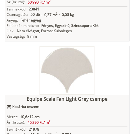
2
Ár
(bruttó):
50 990 Ft /
m
Termékkód:
23841
2
Csomagolás:
50 db
-
5,53 kg
-
0,37 m
Anyag:
Fehér agyag
Felület és mintázat:
Fényes, Egyszínű, Színcsoport: Kék
Élek:
Nem élvágott, Forma: Különleges
Vastagság:
9 mm
Equipe Scale Fan Light Grey csempe
Kosárba teszem
Méret:
10,6×12 cm
2
Ár
(bruttó):
45 290 Ft /
m
Termékkód:
21978
2