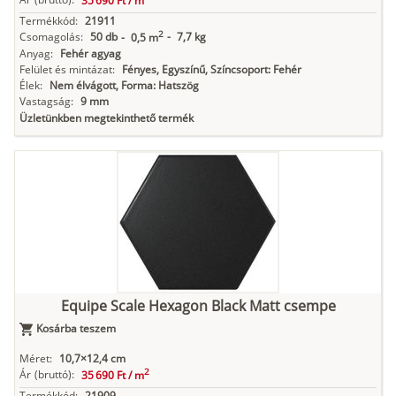
35 690 Ft /
m
Termékkód:
21911
2
Csomagolás:
50 db
-
7,7 kg
-
0,5 m
Anyag:
Fehér agyag
Felület és mintázat:
Fényes, Egyszínű, Színcsoport: Fehér
Élek:
Nem élvágott, Forma: Hatszög
Vastagság:
9 mm
Üzletünkben megtekinthető termék
Equipe Scale Hexagon Black Matt csempe
Kosárba teszem
Méret:
10,7×12,4 cm
2
Ár
(bruttó):
35 690 Ft /
m
Termékkód:
21909