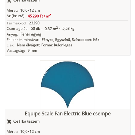
Kosárba teszem
Méret:
10,6×12 cm
2
Ár
(bruttó):
45 290 Ft /
m
Termékkód:
23290
2
Csomagolás:
50 db
-
5,53 kg
-
0,37 m
Anyag:
Fehér agyag
Felület és mintázat:
Fényes, Egyszínű, Színcsoport: Kék
Élek:
Nem élvágott, Forma: Különleges
Vastagság:
9 mm
Equipe Scale Fan Electric Blue csempe
Kosárba teszem
Méret:
10,6×12 cm