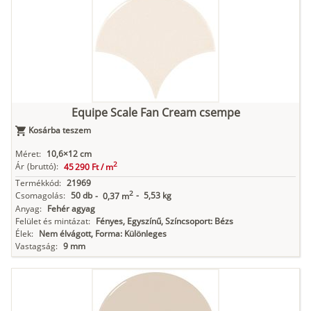
Equipe Scale Fan Cream csempe
Kosárba teszem
Méret:
10,6×12 cm
2
Ár
(bruttó):
45 290 Ft /
m
Termékkód:
21969
2
Csomagolás:
50 db
-
5,53 kg
-
0,37 m
Anyag:
Fehér agyag
Felület és mintázat:
Fényes, Egyszínű, Színcsoport: Bézs
Élek:
Nem élvágott, Forma: Különleges
Vastagság:
9 mm