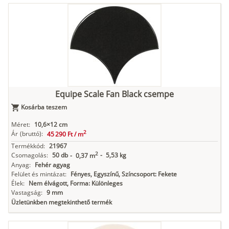
Equipe Scale Fan Black csempe
Kosárba teszem
Méret:
10,6×12 cm
2
Ár
(bruttó):
45 290 Ft /
m
Termékkód:
21967
2
Csomagolás:
50 db
-
5,53 kg
-
0,37 m
Anyag:
Fehér agyag
Felület és mintázat:
Fényes, Egyszínű, Színcsoport: Fekete
Élek:
Nem élvágott, Forma: Különleges
Vastagság:
9 mm
Üzletünkben megtekinthető termék