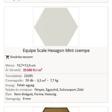
Equipe Scale Hexagon Mint csempe
Kosárba teszem
Méret:
10,7×12,4 cm
2
Ár
(bruttó):
35 690 Ft /
m
Termékkód:
23295
2
Csomagolás:
50 db
-
7,7 kg
-
0,5 m
Anyag:
Fehér agyag
Felület és mintázat:
Fényes, Egyszínű, Színcsoport: Zöld
Élek:
Nem élvágott, Forma: Hatszög
Vastagság:
9 mm