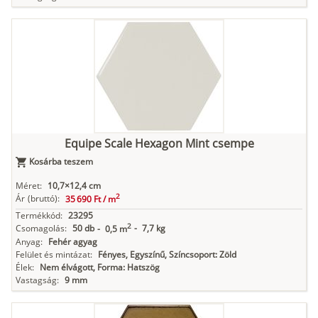
Equipe Scale Hexagon Mint csempe
Kosárba teszem
Méret:
10,7×12,4 cm
2
Ár
(bruttó):
35 690 Ft /
m
Termékkód:
23295
2
Csomagolás:
50 db
-
7,7 kg
-
0,5 m
Anyag:
Fehér agyag
Felület és mintázat:
Fényes, Egyszínű, Színcsoport: Zöld
Élek:
Nem élvágott, Forma: Hatszög
Vastagság:
9 mm