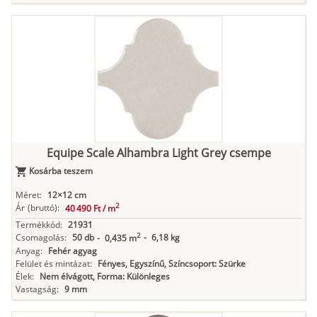
Equipe Scale Alhambra Light Grey csempe
Kosárba teszem
Méret:
12×12 cm
2
Ár
(bruttó):
40 490 Ft /
m
Termékkód:
21931
2
Csomagolás:
50 db
-
6,18 kg
-
0,435 m
Anyag:
Fehér agyag
Felület és mintázat:
Fényes, Egyszínű, Színcsoport: Szürke
Élek:
Nem élvágott, Forma: Különleges
Vastagság:
9 mm