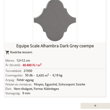
Equipe Scale Alhambra Dark Grey csempe
Kosárba teszem
Méret:
12×12 cm
2
Ár
(bruttó):
40 490 Ft /
m
Termékkód:
21930
2
Csomagolás:
50 db
-
6,18 kg
-
0,435 m
Anyag:
Fehér agyag
Felület és mintázat:
Fényes, Egyszínű, Színcsoport: Szürke
Élek:
Nem élvágott, Forma: Különleges
Vastagság:
9 mm
arrow_upward