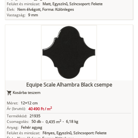
Felület és mintázat:
Matt, Egyszínű, Színcsoport: Fekete
Élek:
Nem élvágott, Forma: Különleges
Vastagság:
9 mm
Equipe Scale Alhambra Black csempe
Kosárba teszem
Méret:
12×12 cm
2
Ár
(bruttó):
40 490 Ft /
m
Termékkód:
21935
2
Csomagolás:
50 db
-
6,18 kg
-
0,435 m
Anyag:
Fehér agyag
Felület és mintázat:
Fényes, Egyszínű, Színcsoport: Fekete