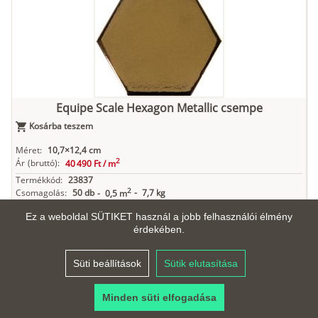
Equipe Scale Hexagon Metallic csempe
Kosárba teszem
Méret:
10,7×12,4 cm
2
Ár
(bruttó):
40 490 Ft /
m
Termékkód:
23837
2
Csomagolás:
50 db
-
7,7 kg
-
0,5 m
Anyag:
Fehér agyag
Ez a weboldal SÜTIKET használ a jobb felhasználói élmény
Felület és mintázat:
Fényes, Egyszínű, Színcsoport: Arany
érdekében.
Élek:
Nem élvágott, Forma: Hatszög
Vastagság:
9 mm
Süti beállítások
Sütik elutasítása
Minden süti elfogadása