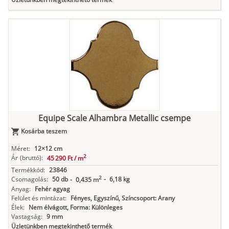
Equipe Scale Alhambra Metallic csempe
Kosárba teszem
Méret:
12×12 cm
2
Ár
(bruttó):
45 290 Ft /
m
Termékkód:
23846
2
Csomagolás:
50 db
-
6,18 kg
-
0,435 m
Anyag:
Fehér agyag
Felület és mintázat:
Fényes, Egyszínű, Színcsoport: Arany
Élek:
Nem élvágott, Forma: Különleges
Vastagság:
9 mm
Üzletünkben megtekinthető termék