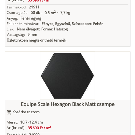
35 690 Ft /
m
Termékkód:
21911
2
Csomagolás:
50 db
-
7,7 kg
-
0,5 m
Anyag:
Fehér agyag
Felület és mintázat:
Fényes, Egyszínű, Színcsoport: Fehér
Élek:
Nem élvágott, Forma: Hatszög
Vastagság:
9 mm
Üzletünkben megtekinthető termék
Equipe Scale Hexagon Black Matt csempe
Kosárba teszem
Méret:
10,7×12,4 cm
2
Ár
(bruttó):
35 690 Ft /
m
Termékkód:
21909