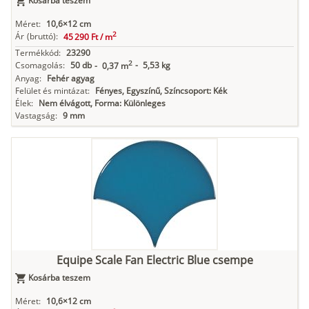
Kosárba teszem
Méret:
10,6×12 cm
2
Ár
(bruttó):
45 290 Ft /
m
Termékkód:
23290
2
Csomagolás:
50 db
-
5,53 kg
-
0,37 m
Anyag:
Fehér agyag
Felület és mintázat:
Fényes, Egyszínű, Színcsoport: Kék
Élek:
Nem élvágott, Forma: Különleges
Vastagság:
9 mm
Equipe Scale Fan Electric Blue csempe
Kosárba teszem
Méret:
10,6×12 cm