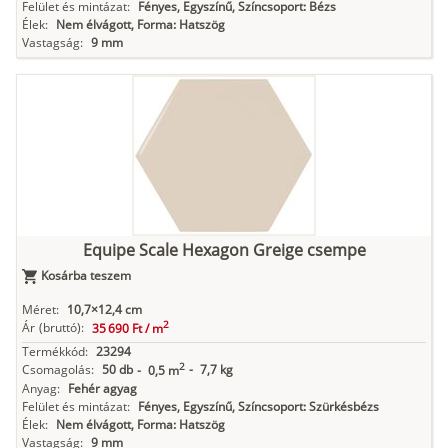
Felület és mintázat:
Fényes, Egyszínű, Színcsoport: Bézs
Élek:
Nem élvágott, Forma: Hatszög
Vastagság:
9 mm
Equipe Scale Hexagon Greige csempe
Kosárba teszem
Méret:
10,7×12,4 cm
2
Ár
(bruttó):
35 690 Ft /
m
Termékkód:
23294
2
Csomagolás:
50 db
-
7,7 kg
-
0,5 m
Anyag:
Fehér agyag
Felület és mintázat:
Fényes, Egyszínű, Színcsoport: Szürkésbézs
Élek:
Nem élvágott, Forma: Hatszög
Vastagság:
9 mm