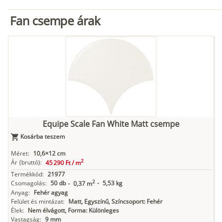
Fan csempe árak
Equipe Scale Fan White Matt csempe
Kosárba teszem
Méret:
10,6×12 cm
2
Ár
(bruttó):
45 290 Ft /
m
Termékkód:
21977
2
Csomagolás:
50 db
-
5,53 kg
-
0,37 m
Anyag:
Fehér agyag
Felület és mintázat:
Matt, Egyszínű, Színcsoport: Fehér
Élek:
Nem élvágott, Forma: Különleges
Vastagság:
9 mm