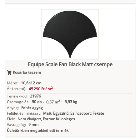
Equipe Scale Fan Black Matt csempe
Kosárba teszem
Méret:
10,6×12 cm
2
Ár
(bruttó):
45 290 Ft /
m
Termékkód:
21976
2
Csomagolás:
50 db
-
5,53 kg
-
0,37 m
Anyag:
Fehér agyag
Felület és mintázat:
Matt, Egyszínű, Színcsoport: Fekete
Élek:
Nem élvágott, Forma: Különleges
Vastagság:
9 mm
Üzletünkben megtekinthető termék