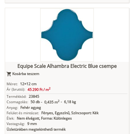
Equipe Scale Alhambra Electric Blue csempe
Kosárba teszem
Méret:
12×12 cm
2
Ár
(bruttó):
45 290 Ft /
m
Termékkód:
23845
2
Csomagolás:
50 db
-
6,18 kg
-
0,435 m
Anyag:
Fehér agyag
Felület és mintázat:
Fényes, Egyszínű, Színcsoport: Kék
Élek:
Nem élvágott, Forma: Különleges
Vastagság:
9 mm
Üzletünkben megtekinthető termék