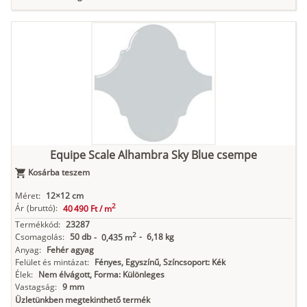
Equipe Scale Alhambra Sky Blue csempe
Kosárba teszem
Méret:
12×12 cm
2
Ár
(bruttó):
40 490 Ft /
m
Termékkód:
23287
2
Csomagolás:
50 db
-
6,18 kg
-
0,435 m
Anyag:
Fehér agyag
Felület és mintázat:
Fényes, Egyszínű, Színcsoport: Kék
Élek:
Nem élvágott, Forma: Különleges
Vastagság:
9 mm
Üzletünkben megtekinthető termék