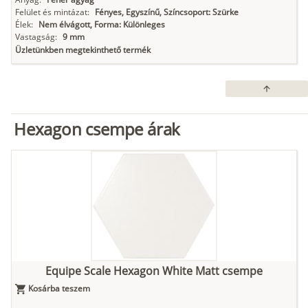
Felület és mintázat:
Fényes, Egyszínű, Színcsoport: Szürke
Élek:
Nem élvágott, Forma: Különleges
Vastagság:
9 mm
Üzletünkben megtekinthető termék
arrow_upward
Hexagon csempe árak
Equipe Scale Hexagon White Matt csempe
Kosárba teszem