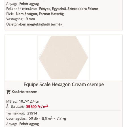
Anyag:
Fehér agyag
Felület és mintázat:
Fényes, Egyszínű, Színcsoport: Fekete
Élek:
Nem élvágott, Forma: Hatszög
Vastagság:
9 mm
Üzletünkben megtekinthető termék
Equipe Scale Hexagon Cream csempe
Kosárba teszem
Méret:
10,7×12,4 cm
2
Ár
(bruttó):
35 690 Ft /
m
Termékkód:
21914
2
Csomagolás:
50 db
-
7,7 kg
-
0,5 m
Anyag:
Fehér agyag