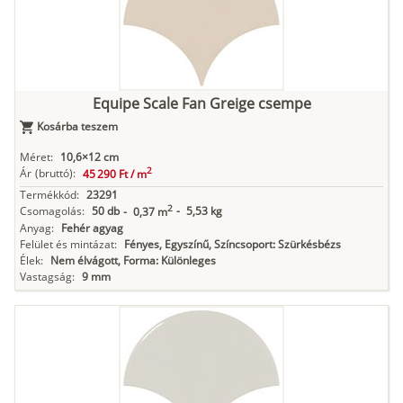
Equipe Scale Fan Greige csempe
Kosárba teszem
Méret:
10,6×12 cm
2
Ár
(bruttó):
45 290 Ft /
m
Termékkód:
23291
2
Csomagolás:
50 db
-
5,53 kg
-
0,37 m
Anyag:
Fehér agyag
Felület és mintázat:
Fényes, Egyszínű, Színcsoport: Szürkésbézs
Élek:
Nem élvágott, Forma: Különleges
Vastagság:
9 mm