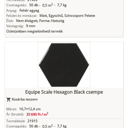
2
Csomagolás:
50 db
-
7,7 kg
-
0,5 m
Anyag:
Fehér agyag
Felület és mintázat:
Matt, Egyszínű, Színcsoport: Fekete
Élek:
Nem élvágott, Forma: Hatszög
Vastagság:
9 mm
Üzletünkben megtekinthető termék
Equipe Scale Hexagon Black csempe
Kosárba teszem
Méret:
10,7×12,4 cm
2
Ár
(bruttó):
35 690 Ft /
m
Termékkód:
21915
2
Csomagolás:
50 db
-
7,7 kg
-
0,5 m