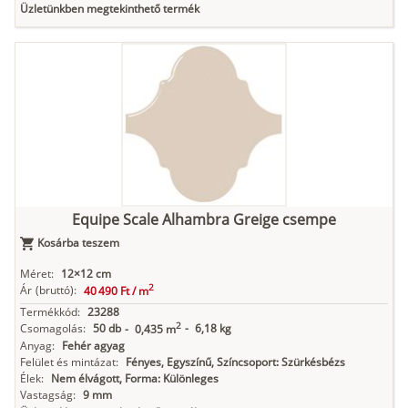
Üzletünkben megtekinthető termék
Equipe Scale Alhambra Greige csempe
Kosárba teszem
Méret:
12×12 cm
2
Ár
(bruttó):
40 490 Ft /
m
Termékkód:
23288
2
Csomagolás:
50 db
-
6,18 kg
-
0,435 m
Anyag:
Fehér agyag
Felület és mintázat:
Fényes, Egyszínű, Színcsoport: Szürkésbézs
Élek:
Nem élvágott, Forma: Különleges
Vastagság:
9 mm