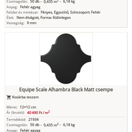
2
Csomagolás:
50 db
-
6,18 kg
-
0,435 m
Anyag:
Fehér agyag
Felület és mintázat:
Fényes, Egyszínű, Színcsoport: Fehér
Élek:
Nem élvágott, Forma: Különleges
Vastagság:
9 mm
Equipe Scale Alhambra Black Matt csempe
Kosárba teszem
Méret:
12×12 cm
2
Ár
(bruttó):
40 490 Ft /
m
Termékkód:
21934
2
Csomagolás:
50 db
-
6,18 kg
-
0,435 m
Anyag:
Fehér agyag