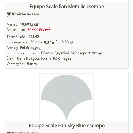
Equipe Scale Fan Metallic csempe
Kosárba teszem
Méret:
10,6×12 cm
2
Ár
(bruttó):
50 990 Ft /
m
Termékkód:
23842
2
Csomagolás:
50 db
-
5,53 kg
-
0,37 m
Anyag:
Fehér agyag
Felület és mintázat:
Fényes, Egyszínű, Színcsoport: Arany
Élek:
Nem élvágott, Forma: Különleges
Vastagság:
9 mm
Equipe Scale Fan Sky Blue csempe