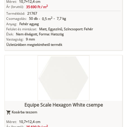
Méret:
10,7×12,4 cm
2
Ár
(bruttó):
35 690 Ft /
m
Termékkód:
21767
2
Csomagolás:
50 db
-
7,7 kg
-
0,5 m
Anyag:
Fehér agyag
Felület és mintázat:
Matt, Egyszínű, Színcsoport: Fehér
Élek:
Nem élvágott, Forma: Hatszög
Vastagság:
9 mm
Üzletünkben megtekinthető termék
Equipe Scale Hexagon White csempe
Kosárba teszem
Méret:
10,7×12,4 cm
2
Ár
(bruttó):