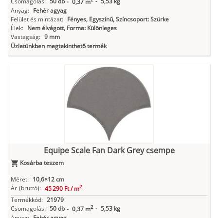
Csomagolás:
50 db
-
5,53 kg
-
0,37 m
Anyag:
Fehér agyag
Felület és mintázat:
Fényes, Egyszínű, Színcsoport: Szürke
Élek:
Nem élvágott, Forma: Különleges
Vastagság:
9 mm
Üzletünkben megtekinthető termék
Equipe Scale Fan Dark Grey csempe
Kosárba teszem
Méret:
10,6×12 cm
2
Ár
(bruttó):
45 290 Ft /
m
Termékkód:
21979
2
Csomagolás:
50 db
-
5,53 kg
-
0,37 m
Anyag:
Fehér agyag