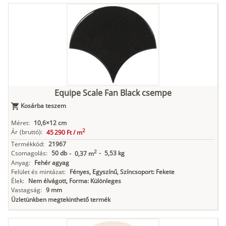
Equipe Scale Fan Black csempe
Kosárba teszem
Méret:
10,6×12 cm
2
Ár
(bruttó):
45 290 Ft /
m
Termékkód:
21967
2
Csomagolás:
50 db
-
5,53 kg
-
0,37 m
Anyag:
Fehér agyag
Felület és mintázat:
Fényes, Egyszínű, Színcsoport: Fekete
Élek:
Nem élvágott, Forma: Különleges
Vastagság:
9 mm
Üzletünkben megtekinthető termék