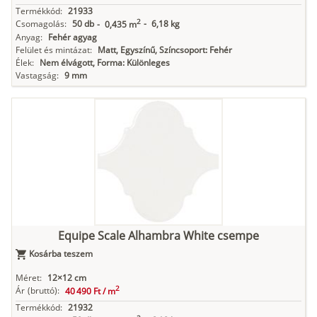
Termékkód:
21933
2
Csomagolás:
50 db
-
6,18 kg
-
0,435 m
Anyag:
Fehér agyag
Felület és mintázat:
Matt, Egyszínű, Színcsoport: Fehér
Élek:
Nem élvágott, Forma: Különleges
Vastagság:
9 mm
Equipe Scale Alhambra White csempe
Kosárba teszem
Méret:
12×12 cm
2
Ár
(bruttó):
40 490 Ft /
m
Termékkód:
21932