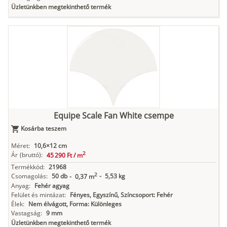
Üzletünkben megtekinthető termék
Equipe Scale Fan White csempe
Kosárba teszem
Méret:
10,6×12 cm
2
Ár
(bruttó):
45 290 Ft /
m
Termékkód:
21968
2
Csomagolás:
50 db
-
5,53 kg
-
0,37 m
Anyag:
Fehér agyag
Felület és mintázat:
Fényes, Egyszínű, Színcsoport: Fehér
Élek:
Nem élvágott, Forma: Különleges
Vastagság:
9 mm
Üzletünkben megtekinthető termék