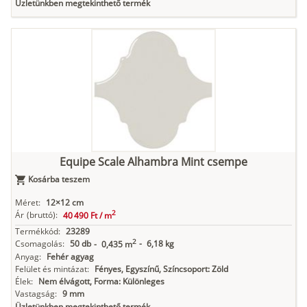
Üzletünkben megtekinthető termék
Equipe Scale Alhambra Mint csempe
Kosárba teszem
Méret:
12×12 cm
2
Ár
(bruttó):
40 490 Ft /
m
Termékkód:
23289
2
Csomagolás:
50 db
-
6,18 kg
-
0,435 m
Anyag:
Fehér agyag
Felület és mintázat:
Fényes, Egyszínű, Színcsoport: Zöld
Élek:
Nem élvágott, Forma: Különleges
Vastagság:
9 mm
Üzletünkben megtekinthető termék