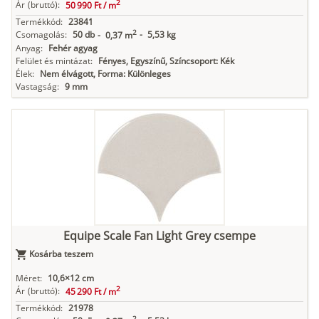
2
Ár
(bruttó):
50 990 Ft /
m
Termékkód:
23841
2
Csomagolás:
50 db
-
5,53 kg
-
0,37 m
Anyag:
Fehér agyag
Felület és mintázat:
Fényes, Egyszínű, Színcsoport: Kék
Élek:
Nem élvágott, Forma: Különleges
Vastagság:
9 mm
Equipe Scale Fan Light Grey csempe
Kosárba teszem
Méret:
10,6×12 cm
2
Ár
(bruttó):
45 290 Ft /
m
Termékkód:
21978
2