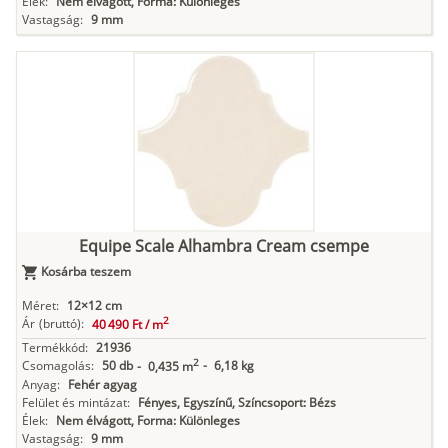
Élek:
Nem élvágott, Forma: Különleges
Vastagság:
9 mm
Equipe Scale Alhambra Cream csempe
Kosárba teszem
Méret:
12×12 cm
2
Ár
(bruttó):
40 490 Ft /
m
Termékkód:
21936
2
Csomagolás:
50 db
-
6,18 kg
-
0,435 m
Anyag:
Fehér agyag
Felület és mintázat:
Fényes, Egyszínű, Színcsoport: Bézs
Élek:
Nem élvágott, Forma: Különleges
Vastagság:
9 mm