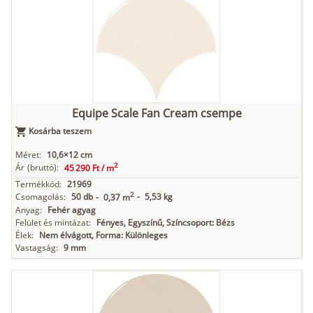
Equipe Scale Fan Cream csempe
Kosárba teszem
Méret:
10,6×12 cm
2
Ár
(bruttó):
45 290 Ft /
m
Termékkód:
21969
2
Csomagolás:
50 db
-
5,53 kg
-
0,37 m
Anyag:
Fehér agyag
Felület és mintázat:
Fényes, Egyszínű, Színcsoport: Bézs
Élek:
Nem élvágott, Forma: Különleges
Vastagság:
9 mm