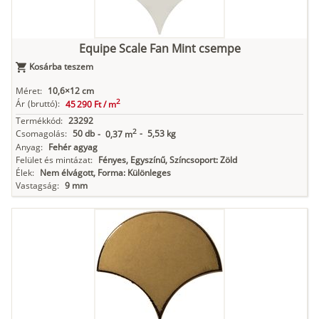
Equipe Scale Fan Mint csempe
Kosárba teszem
Méret:
10,6×12 cm
2
Ár
(bruttó):
45 290 Ft /
m
Termékkód:
23292
2
Csomagolás:
50 db
-
5,53 kg
-
0,37 m
Anyag:
Fehér agyag
Felület és mintázat:
Fényes, Egyszínű, Színcsoport: Zöld
Élek:
Nem élvágott, Forma: Különleges
Vastagság:
9 mm