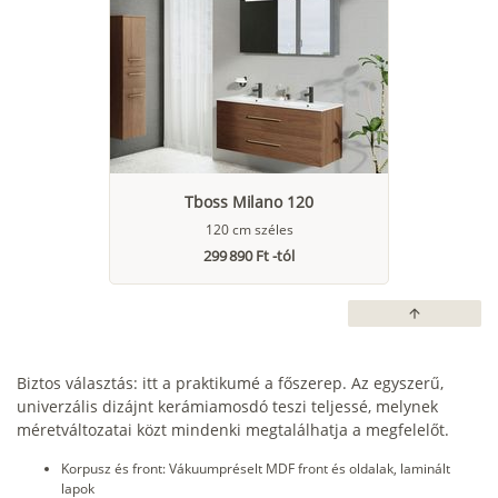
Tboss Milano 120
120 cm széles
299 890 Ft -tól
arrow_upward
Biztos választás: itt a praktikumé a főszerep. Az egyszerű,
univerzális dizájnt kerámiamosdó teszi teljessé, melynek
méretváltozatai közt mindenki megtalálhatja a megfelelőt.
Korpusz és front: Vákuumpréselt MDF front és oldalak, laminált
lapok