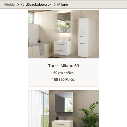
Főoldal
Fürdőszobabútorok
Milano
chevron_right
chevron_right
Tboss Milano 60
60 cm széles
168 890 Ft -tól