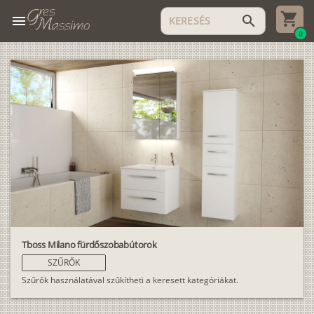
menu
search
0
Tboss Milano fürdőszobabútorok
SZŰRŐK
Szűrők használatával szűkítheti a keresett kategóriákat.