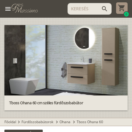
menu
search
0
Tboss Ohana 60 cm széles fürdőszobabútor
Főoldal
Fürdőszobabútorok
Ohana
Tboss Ohana 60
chevron_right
chevron_right
chevron_right