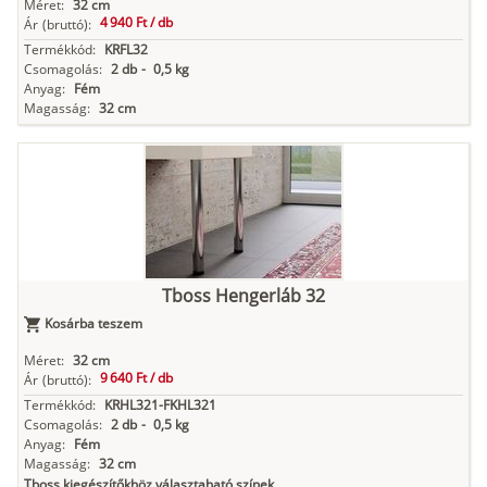
Méret:
32 cm
4 940 Ft /
db
Ár
(bruttó):
Termékkód:
KRFL32
Csomagolás:
2 db
-
0,5 kg
Anyag:
Fém
Magasság:
32 cm
Tboss Hengerláb 32
Kosárba teszem
Méret:
32 cm
9 640 Ft /
db
Ár
(bruttó):
Termékkód:
KRHL321-FKHL321
Csomagolás:
2 db
-
0,5 kg
Anyag:
Fém
Magasság:
32 cm
Tboss kiegészítőkhöz választaható színek