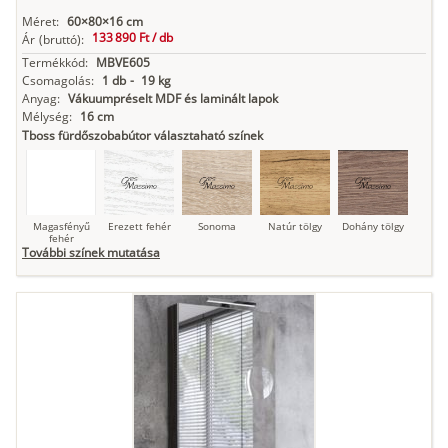
Méret:
60×80×16 cm
133 890 Ft /
db
Ár
(bruttó):
Termékkód:
MBVE605
Csomagolás:
1 db
-
19 kg
Anyag:
Vákuumpréselt MDF és laminált lapok
Mélység:
16 cm
Tboss fürdőszobabútor választaható színek
Magasfényű
Erezett fehér
Sonoma
Natúr tölgy
Dohány tölgy
fehér
További színek mutatása
Tuja
Grafit fa
Loft beton
Szupermatt
Lágy krém
fehér
Kasmír
Kőszürke
Nádzöld
Füstös zöld
Matt
indigókék