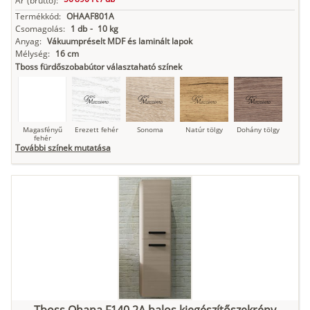
Ár
(bruttó):
Termékkód:
OHAAF801A
Csomagolás:
1 db
-
10 kg
Anyag:
Vákuumpréselt MDF és laminált lapok
Mélység:
16 cm
Tboss fürdőszobabútor választaható színek
Magasfényű
Erezett fehér
Sonoma
Natúr tölgy
Dohány tölgy
fehér
További színek mutatása
Tuja
Grafit fa
Loft beton
Szupermatt
Lágy krém
fehér
Kasmír
Kőszürke
Nádzöld
Füstös zöld
Matt
indigókék