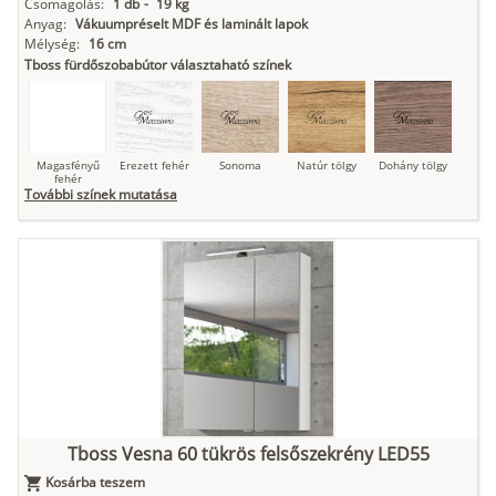
Csomagolás:
1 db
-
19 kg
Anyag:
Vákuumpréselt MDF és laminált lapok
Mélység:
16 cm
Tboss fürdőszobabútor választaható színek
Magasfényű
Erezett fehér
Sonoma
Natúr tölgy
Dohány tölgy
fehér
További színek mutatása
Tuja
Grafit fa
Loft beton
Szupermatt
Lágy krém
fehér
Kasmír
Kőszürke
Nádzöld
Füstös zöld
Matt
indigókék
Tboss Vesna 60 tükrös felsőszekrény LED55
Kosárba teszem
Antracit
Matt fekete