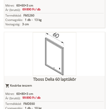
Méret:
60×60×3 cm
69 890 Ft /
db
Ár
(bruttó):
Termékkód:
FMS260
Csomagolás:
1 db
-
13 kg
Vastagság:
3 cm
Tboss Delia 60 laptükör
Kosárba teszem
Méret:
60×80×3 cm
99 890 Ft /
db
Ár
(bruttó):
Termékkód:
FMDE60
Csomagolás:
1 db
-
10 kg