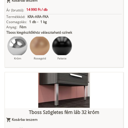
Kosárba teszem
14 990 Ft /
db
Ár
(bruttó):
Termékkód:
KRA-ARA-FKA
Antracit
Matt fekete
Csomagolás:
1 db
-
1 kg
Anyag:
Fém
Tboss kiegészítőkhöz választaható színek
Króm
Rosegold
Fekete
Tboss Szögletes fém láb 32 króm
Kosárba teszem