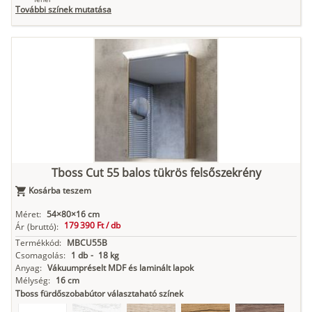
További színek mutatása
Tuja
Grafit fa
Loft beton
Szupermatt
Lágy krém
fehér
Kasmír
Kőszürke
Nádzöld
Füstös zöld
Matt
indigókék
Tboss Cut 55 balos tükrös felsőszekrény
Kosárba teszem
Antracit
Matt fekete
Méret:
54×80×16 cm
179 390 Ft /
db
Ár
(bruttó):
Termékkód:
MBCU55B
Csomagolás:
1 db
-
18 kg
Anyag:
Vákuumpréselt MDF és laminált lapok
Mélység:
16 cm
Tboss fürdőszobabútor választaható színek