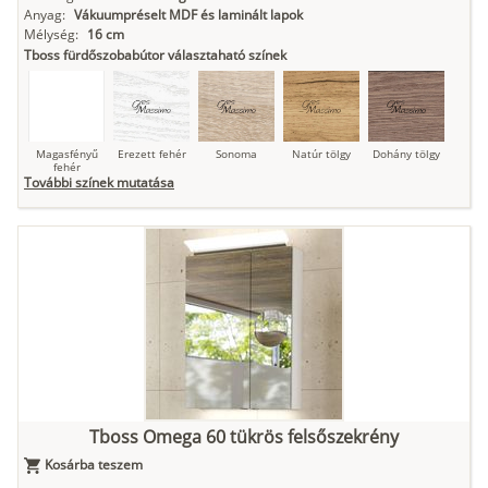
Anyag:
Vákuumpréselt MDF és laminált lapok
Mélység:
16 cm
Tboss fürdőszobabútor választaható színek
Magasfényű
Erezett fehér
Sonoma
Natúr tölgy
Dohány tölgy
fehér
További színek mutatása
Tuja
Grafit fa
Loft beton
Szupermatt
Lágy krém
fehér
Kasmír
Kőszürke
Nádzöld
Füstös zöld
Matt
indigókék
Tboss Omega 60 tükrös felsőszekrény
Kosárba teszem
Antracit
Matt fekete