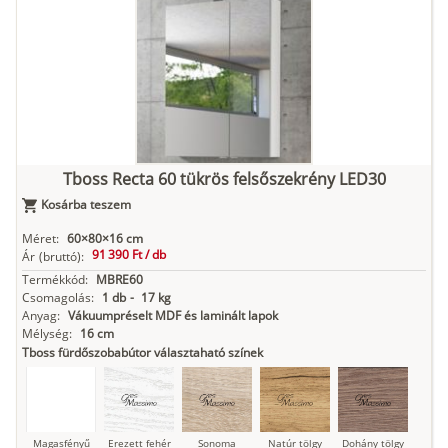
Tboss Recta 60 tükrös felsőszekrény LED30
Kosárba teszem
Méret:
60×80×16 cm
91 390 Ft /
db
Ár
(bruttó):
Termékkód:
MBRE60
Csomagolás:
1 db
-
17 kg
Anyag:
Vákuumpréselt MDF és laminált lapok
Mélység:
16 cm
Tboss fürdőszobabútor választaható színek
Magasfényű
Erezett fehér
Sonoma
Natúr tölgy
Dohány tölgy