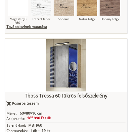
Magasfényű
Erezett fehér
Sonoma
Natúr tölgy
Dohány tölgy
fehér
További színek mutatása
Tuja
Grafit fa
Loft beton
Szupermatt
Lágy krém
fehér
Kasmír
Kőszürke
Nádzöld
Füstös zöld
Matt
indigókék
Tboss Tressa 60 tükrös felsőszekrény
Kosárba teszem
Antracit
Matt fekete
Méret:
60×80×16 cm
185 990 Ft /
db
Ár
(bruttó):
Termékkód:
MBTR60
Csomagolás:
1 db
-
19 kg