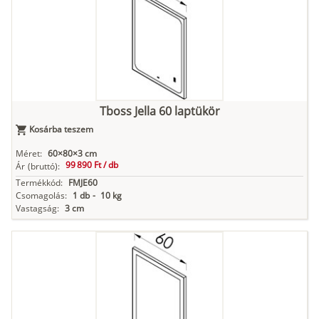
Tboss Jella 60 laptükör
Kosárba teszem
Méret:
60×80×3 cm
99 890 Ft /
db
Ár
(bruttó):
Termékkód:
FMJE60
Csomagolás:
1 db
-
10 kg
Vastagság:
3 cm