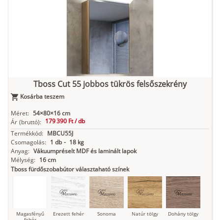
Tuja
Grafit fa
Loft beton
Szupermatt
Lágy krém
fehér
Kasmír
Kőszürke
Nádzöld
Füstös zöld
Matt
indigókék
Tboss Cut 55 jobbos tükrös felsőszekrény
Kosárba teszem
Antracit
Matt fekete
Méret:
54×80×16 cm
179 390 Ft /
db
Ár
(bruttó):
Termékkód:
MBCU55J
Csomagolás:
1 db
-
18 kg
Anyag:
Vákuumpréselt MDF és laminált lapok
Mélység:
16 cm
Tboss fürdőszobabútor választaható színek
Magasfényű
Erezett fehér
Sonoma
Natúr tölgy
Dohány tölgy
fehér