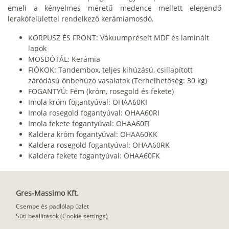
emeli a kényelmes méretű medence mellett elegendő
lerakófelülettel rendelkező kerámiamosdó.
KORPUSZ ÉS FRONT: Vákuumpréselt MDF és laminált
lapok
MOSDÓTÁL: Kerámia
FIÓKOK: Tandembox, teljes kihúzású, csillapított
záródású önbehúzó vasalatok (Terhelhetőség: 30 kg)
FOGANTYÚ: Fém (króm, rosegold és fekete)
Imola króm fogantyúval: OHAA60KI
Imola rosegold fogantyúval: OHAA60RI
Imola fekete fogantyúval: OHAA60FI
Kaldera króm fogantyúval: OHAA60KK
Kaldera rosegold fogantyúval: OHAA60RK
Kaldera fekete fogantyúval: OHAA60FK
Gres-Massimo Kft.
Csempe és padlólap üzlet
Süti beállítások (Cookie settings)