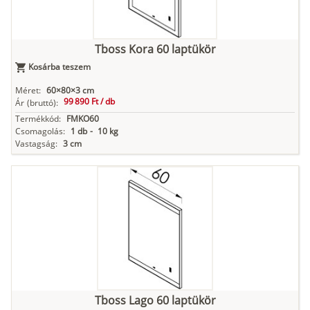
Tboss Kora 60 laptükör
Kosárba teszem
Méret:
60×80×3 cm
99 890 Ft /
db
Ár
(bruttó):
Termékkód:
FMKO60
Csomagolás:
1 db
-
10 kg
Vastagság:
3 cm
Tboss Lago 60 laptükör