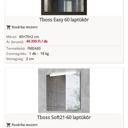
Tboss Easy 60 laptükör
Kosárba teszem
Méret:
60×70×2 cm
46 390 Ft /
db
Ár
(bruttó):
Termékkód:
FMEA60
Csomagolás:
1 db
-
18 kg
Vastagság:
2 cm
Tboss Soft21-60 laptükör
Kosárba teszem