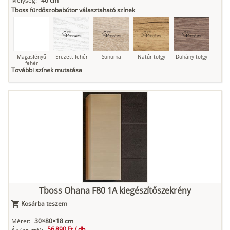
Mélység:
46 cm
Tboss fürdőszobabútor választaható színek
Magasfényű
Erezett fehér
Sonoma
Natúr tölgy
Dohány tölgy
fehér
További színek mutatása
Tuja
Grafit fa
Loft beton
Szupermatt
Lágy krém
fehér
Kasmír
Kőszürke
Nádzöld
Füstös zöld
Matt
indigókék
Tboss Ohana F80 1A kiegészítőszekrény
Kosárba teszem
Antracit
Matt fekete
Méret:
30×80×18 cm
56 890 Ft /
db