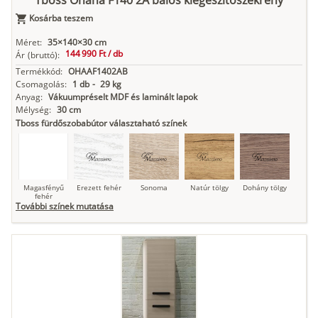
Tboss Ohana F140 2A balos kiegészítőszekrény
Kosárba teszem
Antracit
Matt fekete
Méret:
35×140×30 cm
144 990 Ft /
db
Ár
(bruttó):
Termékkód:
OHAAF1402AB
Csomagolás:
1 db
-
29 kg
Anyag:
Vákuumpréselt MDF és laminált lapok
Mélység:
30 cm
Tboss fürdőszobabútor választaható színek
Magasfényű
Erezett fehér
Sonoma
Natúr tölgy
Dohány tölgy
fehér
További színek mutatása
Tuja
Grafit fa
Loft beton
Szupermatt
Lágy krém
fehér