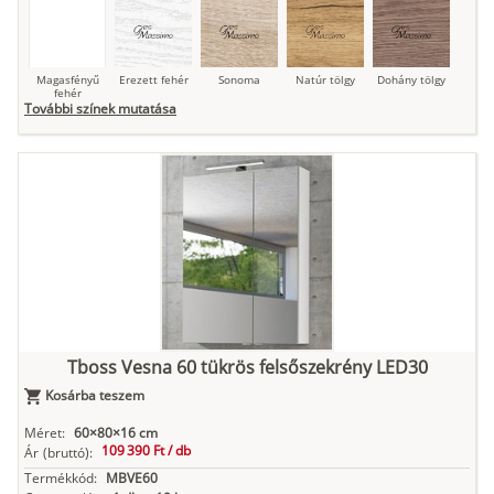
Magasfényű
Erezett fehér
Sonoma
Natúr tölgy
Dohány tölgy
fehér
További színek mutatása
Tuja
Grafit fa
Loft beton
Szupermatt
Lágy krém
fehér
Kasmír
Kőszürke
Nádzöld
Füstös zöld
Matt
indigókék
Tboss Vesna 60 tükrös felsőszekrény LED30
Kosárba teszem
Antracit
Matt fekete
Méret:
60×80×16 cm
109 390 Ft /
db
Ár
(bruttó):
Termékkód:
MBVE60