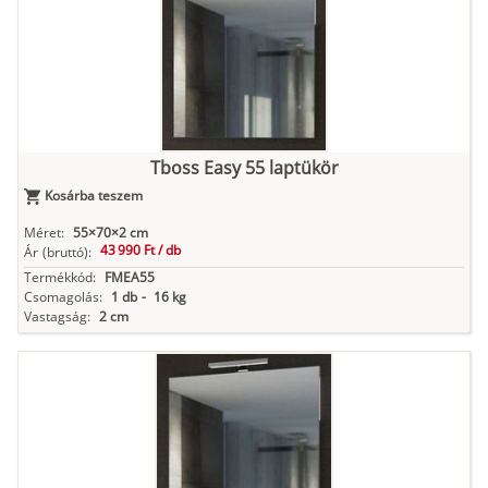
fehér
Kasmír
Kőszürke
Nádzöld
Füstös zöld
Matt
indigókék
Tboss Easy 55 laptükör
Kosárba teszem
Antracit
Matt fekete
Méret:
55×70×2 cm
43 990 Ft /
db
Ár
(bruttó):
Termékkód:
FMEA55
Csomagolás:
1 db
-
16 kg
Vastagság:
2 cm