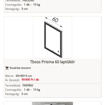
Termékkód:
FMOD60
Csomagolás:
1 db
-
10 kg
Vastagság:
3 cm
Tboss Prisma 60 laptükör
Kosárba teszem
Méret:
60×80×3 cm
99 890 Ft /
db
Ár
(bruttó):
Termékkód:
FMPR60
Csomagolás:
1 db
-
10 kg
Vastagság:
3 cm