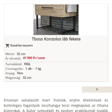
Tboss Konzolos láb fekete
Kosárba teszem
Méret:
32 cm
41 990 Ft /
szett
Ár
(bruttó):
Termékkód:
FKKL
Csomagolás:
1 db
-
1 kg
Anyag:
Fém
Magasság:
32 cm
arrow_upward
Finoman vonalazott mart frontok, enyhe élletörések és
különleges fogantyúk összhangja teszi megkapóvá az Ohana
bútorokat. A bútor szépségét és egyben praktikumát tovább