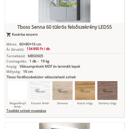
Kasmír
Kőszürke
Nádzöld
Füstös zöld
Matt
indigókék
Tboss Senna 60 tükrös felsőszekrény LED55
Kosárba teszem
Antracit
Matt fekete
Méret:
60×80×16 cm
134 890 Ft /
db
Ár
(bruttó):
Termékkód:
MBSE605
Csomagolás:
1 db
-
19 kg
Anyag:
Vákuumpréselt MDF és laminált lapok
Mélység:
16 cm
Tboss fürdőszobabútor választaható színek
Magasfényű
Erezett fehér
Sonoma
Natúr tölgy
Dohány tölgy
fehér
További színek mutatása