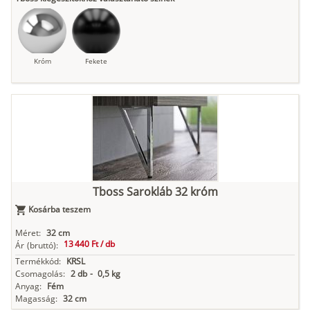
Króm
Fekete
Tboss Sarokláb 32 króm
Kosárba teszem
Méret:
32 cm
13 440 Ft /
db
Ár
(bruttó):
Termékkód:
KRSL
Csomagolás:
2 db
-
0,5 kg
Anyag:
Fém
Magasság:
32 cm