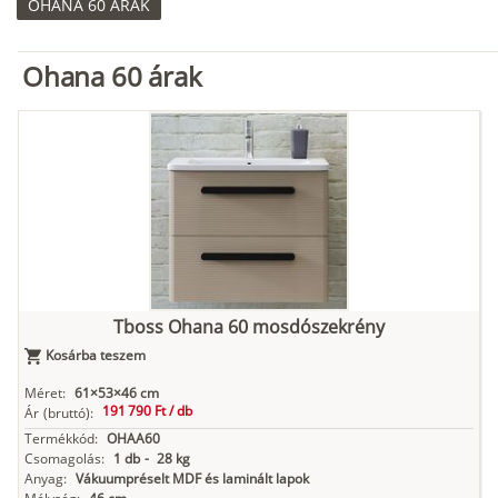
OHANA 60 ÁRAK
Ohana 60 árak
Tboss Ohana 60 mosdószekrény
Kosárba teszem
Méret:
61×53×46 cm
191 790 Ft /
db
Ár
(bruttó):
Termékkód:
OHAA60
Csomagolás:
1 db
-
28 kg
Anyag:
Vákuumpréselt MDF és laminált lapok