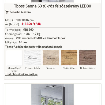
Tboss Senna 60 tükrös felsőszekrény LED30
Kosárba teszem
Antracit
Matt fekete
Méret:
60×80×16 cm
113 390 Ft /
db
Ár
(bruttó):
Termékkód:
MBSE60
Csomagolás:
1 db
-
17 kg
Anyag:
Vákuumpréselt MDF és laminált lapok
Mélység:
16 cm
Tboss fürdőszobabútor választaható színek
Magasfényű
Erezett fehér
Sonoma
Natúr tölgy
Dohány tölgy
fehér
További színek mutatása
Tuja
Grafit fa
Loft beton
Szupermatt
Lágy krém
fehér