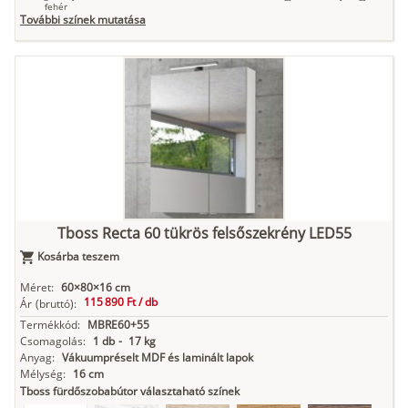
fehér
További színek mutatása
Tuja
Grafit fa
Loft beton
Szupermatt
Lágy krém
fehér
Kasmír
Kőszürke
Nádzöld
Füstös zöld
Matt
indigókék
Tboss Recta 60 tükrös felsőszekrény LED55
Kosárba teszem
Antracit
Matt fekete
Méret:
60×80×16 cm
115 890 Ft /
db
Ár
(bruttó):
Termékkód:
MBRE60+55
Csomagolás:
1 db
-
17 kg
Anyag:
Vákuumpréselt MDF és laminált lapok
Mélység:
16 cm
Tboss fürdőszobabútor választaható színek