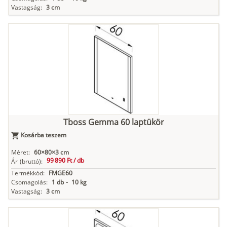
Vastagság:
3 cm
Tboss Gemma 60 laptükör
Kosárba teszem
Méret:
60×80×3 cm
99 890 Ft /
db
Ár
(bruttó):
Termékkód:
FMGE60
Csomagolás:
1 db
-
10 kg
Vastagság:
3 cm