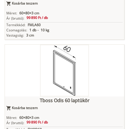
Kosárba teszem
Méret:
60×80×3 cm
99 890 Ft /
db
Ár
(bruttó):
Termékkód:
FMLA60
Csomagolás:
1 db
-
10 kg
Vastagság:
3 cm
Tboss Odis 60 laptükör
Kosárba teszem
Méret:
60×80×3 cm
99 890 Ft /
db
Ár
(bruttó):