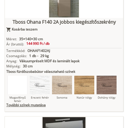
Kasmír
Kőszürke
Nádzöld
Füstös zöld
Matt
indigókék
Tboss Ohana F140 2A jobbos kiegészítőszekrény
Kosárba teszem
Antracit
Matt fekete
Méret:
35×140×30 cm
144 990 Ft /
db
Ár
(bruttó):
Termékkód:
OHAAF1402AJ
Csomagolás:
1 db
-
29 kg
Anyag:
Vákuumpréselt MDF és laminált lapok
Mélység:
30 cm
Tboss fürdőszobabútor választaható színek
Magasfényű
Erezett fehér
Sonoma
Natúr tölgy
Dohány tölgy
fehér
További színek mutatása
Tuja
Grafit fa
Loft beton
Szupermatt
Lágy krém