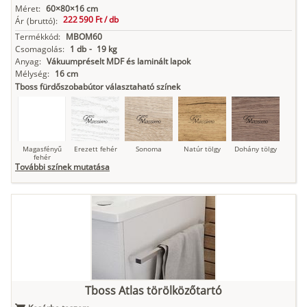
Méret:
60×80×16 cm
222 590 Ft /
db
Ár
(bruttó):
Termékkód:
MBOM60
Csomagolás:
1 db
-
19 kg
Anyag:
Vákuumpréselt MDF és laminált lapok
Mélység:
16 cm
Tboss fürdőszobabútor választaható színek
Magasfényű
Erezett fehér
Sonoma
Natúr tölgy
Dohány tölgy
fehér
További színek mutatása
Tuja
Grafit fa
Loft beton
Szupermatt
Lágy krém
fehér
Kasmír
Kőszürke
Nádzöld
Füstös zöld
Matt
Tboss Atlas törölközőtartó
indigókék