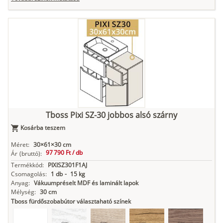
Tuja
Grafit fa
Loft beton
Szupermatt
Lágy krém
fehér
Kasmír
Kőszürke
Nádzöld
Füstös zöld
Matt
indigókék
Tboss Pixi SZ-30 jobbos alsó szárny
Kosárba teszem
Antracit
Matt fekete
Méret:
30×61×30 cm
97 790 Ft /
db
Ár
(bruttó):
Termékkód:
PIXISZ301F1AJ
Csomagolás:
1 db
-
15 kg
Anyag:
Vákuumpréselt MDF és laminált lapok
Mélység:
30 cm
Tboss fürdőszobabútor választaható színek