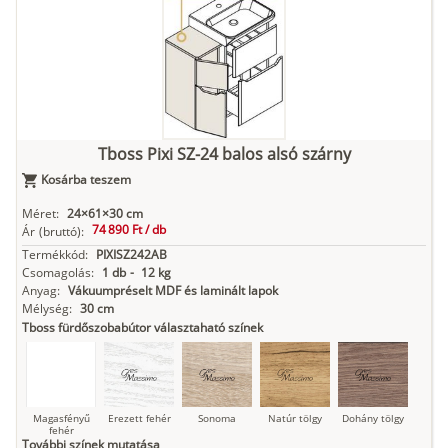
fehér
Kasmír
Kőszürke
Nádzöld
Füstös zöld
Matt
indigókék
Tboss Pixi SZ-24 balos alsó szárny
Kosárba teszem
Antracit
Matt fekete
Méret:
24×61×30 cm
74 890 Ft /
db
Ár
(bruttó):
Termékkód:
PIXISZ242AB
Csomagolás:
1 db
-
12 kg
Anyag:
Vákuumpréselt MDF és laminált lapok
Mélység:
30 cm
Tboss fürdőszobabútor választaható színek
Magasfényű
Erezett fehér
Sonoma
Natúr tölgy
Dohány tölgy
fehér
További színek mutatása