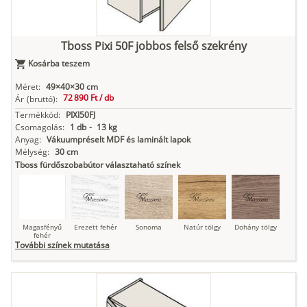
Kasmír
Kőszürke
Nádzöld
Füstös zöld
Matt
indigókék
Tboss Pixi 50F jobbos felső szekrény
Kosárba teszem
Antracit
Matt fekete
Méret:
49×40×30 cm
72 890 Ft /
db
Ár
(bruttó):
Termékkód:
PIXI50FJ
Csomagolás:
1 db
-
13 kg
Anyag:
Vákuumpréselt MDF és laminált lapok
Mélység:
30 cm
Tboss fürdőszobabútor választaható színek
Magasfényű
Erezett fehér
Sonoma
Natúr tölgy
Dohány tölgy
fehér
További színek mutatása
Tuja
Grafit fa
Loft beton
Szupermatt
Lágy krém
fehér