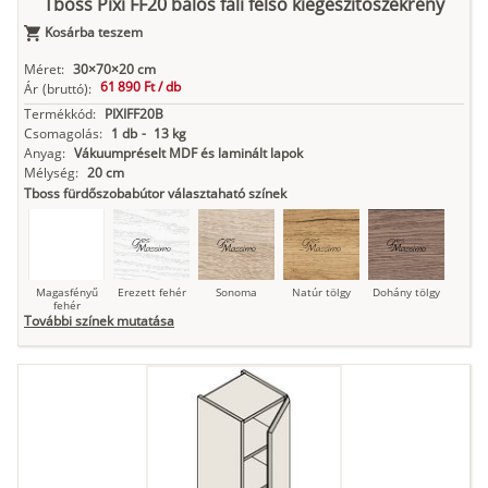
Tboss Pixi FF20 balos fali felső kiegészítőszekrény
Kosárba teszem
Antracit
Matt fekete
Méret:
30×70×20 cm
61 890 Ft /
db
Ár
(bruttó):
Termékkód:
PIXIFF20B
Csomagolás:
1 db
-
13 kg
Anyag:
Vákuumpréselt MDF és laminált lapok
Mélység:
20 cm
Tboss fürdőszobabútor választaható színek
Magasfényű
Erezett fehér
Sonoma
Natúr tölgy
Dohány tölgy
fehér
További színek mutatása
Tuja
Grafit fa
Loft beton
Szupermatt
Lágy krém
fehér