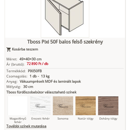
Kasmír
Kőszürke
Nádzöld
Füstös zöld
Matt
indigókék
Tboss Pixi 50F balos felső szekrény
Kosárba teszem
Antracit
Matt fekete
Méret:
49×40×30 cm
72 890 Ft /
db
Ár
(bruttó):
Termékkód:
PIXI50FB
Csomagolás:
1 db
-
13 kg
Anyag:
Vákuumpréselt MDF és laminált lapok
Mélység:
30 cm
Tboss fürdőszobabútor választaható színek
Magasfényű
Erezett fehér
Sonoma
Natúr tölgy
Dohány tölgy
fehér
További színek mutatása