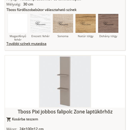
Mélység:
30 cm
Tboss fürdőszobabútor választaható színek
Magasfényű
Erezett fehér
Sonoma
Natúr tölgy
Dohány tölgy
fehér
További színek mutatása
Tuja
Grafit fa
Loft beton
Szupermatt
Lágy krém
fehér
Kasmír
Kőszürke
Nádzöld
Füstös zöld
Matt
indigókék
Tboss Pixi jobbos falipolc Zone laptükörhöz
Kosárba teszem
Antracit
Matt fekete
Méret:
24×100×12 cm