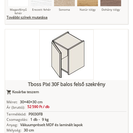
Magasfényű
Erezett fehér
Sonoma
Natúr tölgy
Dohány tölgy
fehér
További színek mutatása
Tuja
Grafit fa
Loft beton
Szupermatt
Lágy krém
fehér
Kasmír
Kőszürke
Nádzöld
Füstös zöld
Matt
indigókék
Tboss Pixi 30F balos felső szekrény
Kosárba teszem
Antracit
Matt fekete
Méret:
30×40×30 cm
52 590 Ft /
db
Ár
(bruttó):
Termékkód:
PIXI30FB
Csomagolás:
1 db
-
9 kg
Anyag:
Vákuumpréselt MDF és laminált lapok
Mélység:
30 cm