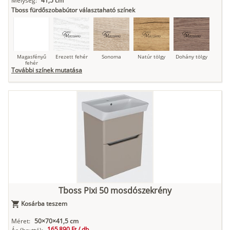
Mélység:
41,5 cm
Tboss fürdőszobabútor választaható színek
Magasfényű
Erezett fehér
Sonoma
Natúr tölgy
Dohány tölgy
fehér
További színek mutatása
Tuja
Grafit fa
Loft beton
Szupermatt
Lágy krém
fehér
Kasmír
Kőszürke
Nádzöld
Füstös zöld
Matt
indigókék
Tboss Pixi 50 mosdószekrény
Kosárba teszem
Antracit
Matt fekete
Méret:
50×70×41,5 cm
165 890 Ft /
db