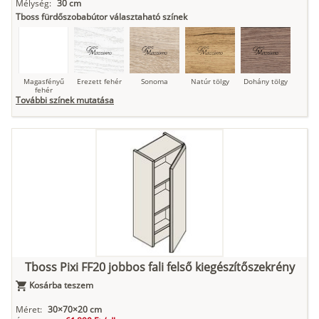
Mélység:
30 cm
Tboss fürdőszobabútor választaható színek
Magasfényű
Erezett fehér
Sonoma
Natúr tölgy
Dohány tölgy
fehér
További színek mutatása
Tuja
Grafit fa
Loft beton
Szupermatt
Lágy krém
fehér
Kasmír
Kőszürke
Nádzöld
Füstös zöld
Matt
indigókék
Tboss Pixi FF20 jobbos fali felső kiegészítőszekrény
Kosárba teszem
Antracit
Matt fekete
Méret:
30×70×20 cm