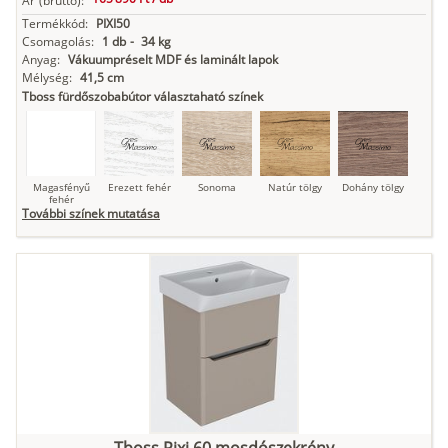
Ár
(bruttó):
Termékkód:
PIXI50
Csomagolás:
1 db
-
34 kg
Anyag:
Vákuumpréselt MDF és laminált lapok
Mélység:
41,5 cm
Tboss fürdőszobabútor választaható színek
Magasfényű
Erezett fehér
Sonoma
Natúr tölgy
Dohány tölgy
fehér
További színek mutatása
Tuja
Grafit fa
Loft beton
Szupermatt
Lágy krém
fehér
Kasmír
Kőszürke
Nádzöld
Füstös zöld
Matt
indigókék