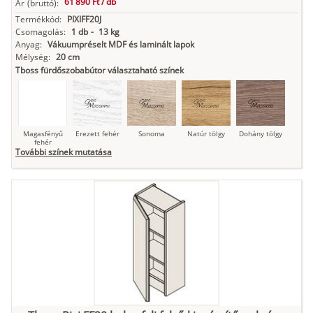
61 890 Ft /
db
Ár
(bruttó):
Termékkód:
PIXIFF20J
Csomagolás:
1 db
-
13 kg
Anyag:
Vákuumpréselt MDF és laminált lapok
Mélység:
20 cm
Tboss fürdőszobabútor választaható színek
Magasfényű
Erezett fehér
Sonoma
Natúr tölgy
Dohány tölgy
fehér
További színek mutatása
Tuja
Grafit fa
Loft beton
Szupermatt
Lágy krém
fehér
Kasmír
Kőszürke
Nádzöld
Füstös zöld
Matt
indigókék