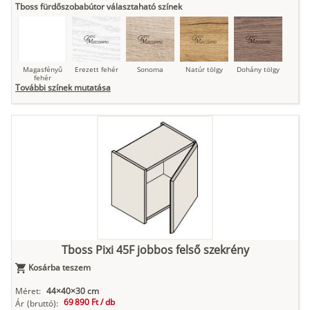
Tboss fürdőszobabútor választaható színek
Magasfényű
Erezett fehér
Sonoma
Natúr tölgy
Dohány tölgy
fehér
További színek mutatása
Tuja
Grafit fa
Loft beton
Szupermatt
Lágy krém
fehér
Kasmír
Kőszürke
Nádzöld
Füstös zöld
Matt
indigókék
Tboss Pixi 45F jobbos felső szekrény
Kosárba teszem
Antracit
Matt fekete
Méret:
44×40×30 cm
69 890 Ft /
db
Ár
(bruttó):