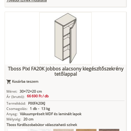
További színek mutatása
Tuja
Grafit fa
Loft beton
Szupermatt
Lágy krém
fehér
Kasmír
Kőszürke
Nádzöld
Füstös zöld
Matt
indigókék
Tboss Pixi FA20K jobbos alacsony kiegészítőszekrény
tetőlappal
Antracit
Matt fekete
Kosárba teszem
Méret:
30×72×20 cm
66 690 Ft /
db
Ár
(bruttó):
Termékkód:
PIXIFA20KJ
Csomagolás:
1 db
-
13 kg
Anyag:
Vákuumpréselt MDF és laminált lapok
Mélység:
20 cm
Tboss fürdőszobabútor választaható színek