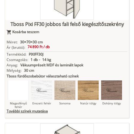
Kasmír
Kőszürke
Nádzöld
Füstös zöld
Matt
indigókék
Tboss Pixi FF30 jobbos fali felső kiegészítőszekrény
Kosárba teszem
Antracit
Matt fekete
Méret:
30×70×30 cm
74 890 Ft /
db
Ár
(bruttó):
Termékkód:
PIXIFF30J
Csomagolás:
1 db
-
14 kg
Anyag:
Vákuumpréselt MDF és laminált lapok
Mélység:
30 cm
Tboss fürdőszobabútor választaható színek
Magasfényű
Erezett fehér
Sonoma
Natúr tölgy
Dohány tölgy
fehér
További színek mutatása
Tuja
Grafit fa
Loft beton
Szupermatt
Lágy krém