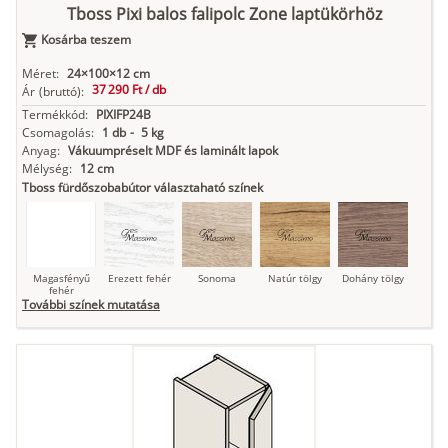
Tboss Pixi balos falipolc Zone laptükörhöz
Kosárba teszem
Antracit
Matt fekete
Méret:
24×100×12 cm
37 290 Ft /
db
Ár
(bruttó):
Termékkód:
PIXIFP24B
Csomagolás:
1 db
-
5 kg
Anyag:
Vákuumpréselt MDF és laminált lapok
Mélység:
12 cm
Tboss fürdőszobabútor választaható színek
Magasfényű
Erezett fehér
Sonoma
Natúr tölgy
Dohány tölgy
fehér
További színek mutatása
Tuja
Grafit fa
Loft beton
Szupermatt
Lágy krém
fehér