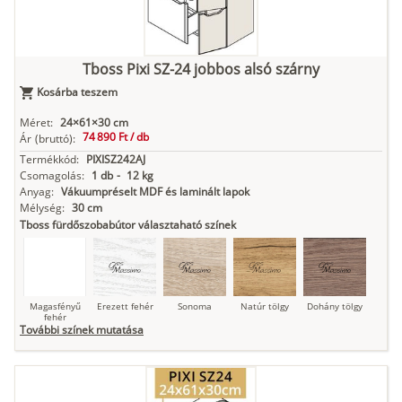
Kasmír
Kőszürke
Nádzöld
Füstös zöld
Matt
indigókék
Tboss Pixi SZ-24 jobbos alsó szárny
Kosárba teszem
Antracit
Matt fekete
Méret:
24×61×30 cm
74 890 Ft /
db
Ár
(bruttó):
Termékkód:
PIXISZ242AJ
Csomagolás:
1 db
-
12 kg
Anyag:
Vákuumpréselt MDF és laminált lapok
Mélység:
30 cm
Tboss fürdőszobabútor választaható színek
Magasfényű
Erezett fehér
Sonoma
Natúr tölgy
Dohány tölgy
fehér
További színek mutatása
Tuja
Grafit fa
Loft beton
Szupermatt
Lágy krém