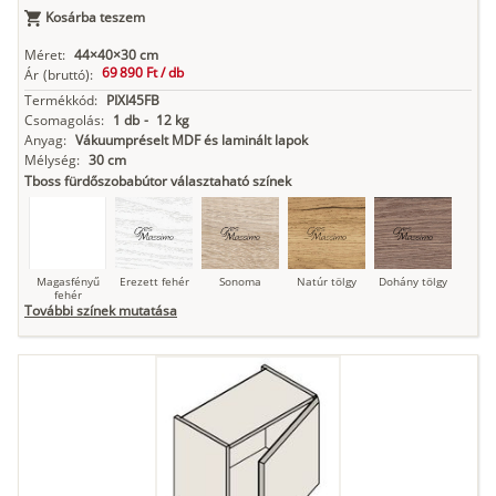
Kosárba teszem
Antracit
Matt fekete
Méret:
44×40×30 cm
69 890 Ft /
db
Ár
(bruttó):
Termékkód:
PIXI45FB
Csomagolás:
1 db
-
12 kg
Anyag:
Vákuumpréselt MDF és laminált lapok
Mélység:
30 cm
Tboss fürdőszobabútor választaható színek
Magasfényű
Erezett fehér
Sonoma
Natúr tölgy
Dohány tölgy
fehér
További színek mutatása
Tuja
Grafit fa
Loft beton
Szupermatt
Lágy krém
fehér