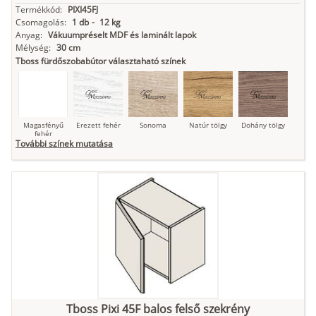
Termékkód:
PIXI45FJ
Csomagolás:
1 db
-
12 kg
Anyag:
Vákuumpréselt MDF és laminált lapok
Mélység:
30 cm
Tboss fürdőszobabútor választaható színek
Magasfényű
Erezett fehér
Sonoma
Natúr tölgy
Dohány tölgy
fehér
További színek mutatása
Tuja
Grafit fa
Loft beton
Szupermatt
Lágy krém
fehér
Kasmír
Kőszürke
Nádzöld
Füstös zöld
Matt
indigókék
Tboss Pixi 45F balos felső szekrény