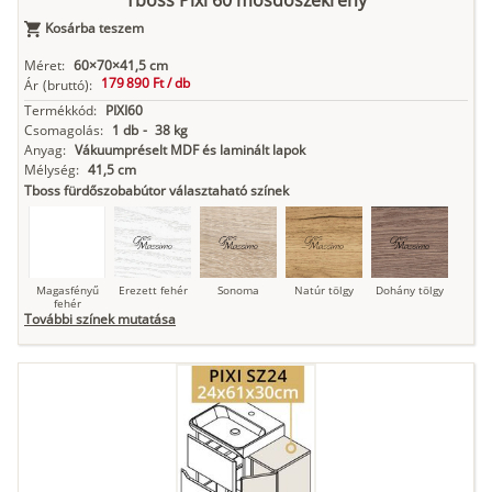
Tboss Pixi 60 mosdószekrény
Kosárba teszem
Antracit
Matt fekete
Méret:
60×70×41,5 cm
179 890 Ft /
db
Ár
(bruttó):
Termékkód:
PIXI60
Csomagolás:
1 db
-
38 kg
Anyag:
Vákuumpréselt MDF és laminált lapok
Mélység:
41,5 cm
Tboss fürdőszobabútor választaható színek
Magasfényű
Erezett fehér
Sonoma
Natúr tölgy
Dohány tölgy
fehér
További színek mutatása
Tuja
Grafit fa
Loft beton
Szupermatt
Lágy krém
fehér