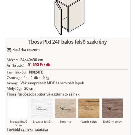
fehér
Kasmír
Kőszürke
Nádzöld
Füstös zöld
Matt
indigókék
Tboss Pixi 24F balos felső szekrény
Kosárba teszem
Antracit
Matt fekete
Méret:
24×40×30 cm
51 690 Ft /
db
Ár
(bruttó):
Termékkód:
PIXI24FB
Csomagolás:
1 db
-
9 kg
Anyag:
Vákuumpréselt MDF és laminált lapok
Mélység:
30 cm
Tboss fürdőszobabútor választaható színek
Magasfényű
Erezett fehér
Sonoma
Natúr tölgy
Dohány tölgy
fehér
További színek mutatása