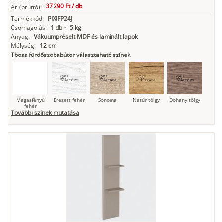
37 290 Ft /
db
Ár
(bruttó):
Termékkód:
PIXIFP24J
Csomagolás:
1 db
-
5 kg
Anyag:
Vákuumpréselt MDF és laminált lapok
Mélység:
12 cm
Tboss fürdőszobabútor választaható színek
Magasfényű
Erezett fehér
Sonoma
Natúr tölgy
Dohány tölgy
fehér
További színek mutatása
Tuja
Grafit fa
Loft beton
Szupermatt
Lágy krém
fehér
Kasmír
Kőszürke
Nádzöld
Füstös zöld
Matt
indigókék