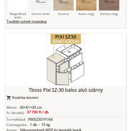
Magasfényű
Erezett fehér
Sonoma
Natúr tölgy
Dohány tölgy
fehér
További színek mutatása
Tuja
Grafit fa
Loft beton
Szupermatt
Lágy krém
fehér
Kasmír
Kőszürke
Nádzöld
Füstös zöld
Matt
indigókék
Tboss Pixi SZ-30 balos alsó szárny
Kosárba teszem
Antracit
Matt fekete
Méret:
30×61×30 cm
97 790 Ft /
db
Ár
(bruttó):
Termékkód:
PIXISZ301F1AB
Csomagolás:
1 db
-
15 kg
Anyag:
Vákuumpréselt MDF és laminált lapok