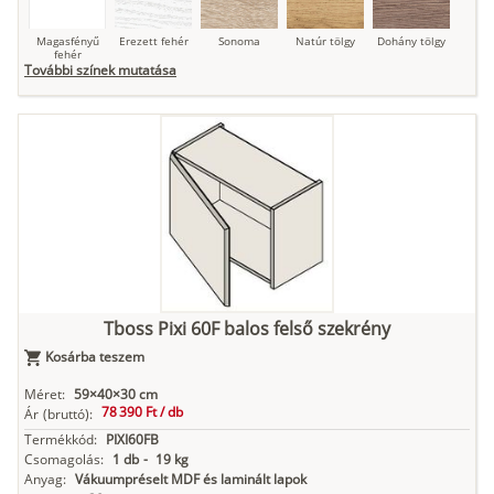
Magasfényű
Erezett fehér
Sonoma
Natúr tölgy
Dohány tölgy
fehér
További színek mutatása
Tuja
Grafit fa
Loft beton
Szupermatt
Lágy krém
fehér
Kasmír
Kőszürke
Nádzöld
Füstös zöld
Matt
indigókék
Tboss Pixi 60F balos felső szekrény
Kosárba teszem
Antracit
Matt fekete
Méret:
59×40×30 cm
78 390 Ft /
db
Ár
(bruttó):
Termékkód:
PIXI60FB
Csomagolás:
1 db
-
19 kg
Anyag:
Vákuumpréselt MDF és laminált lapok