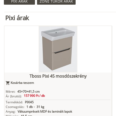
PIXI ÁRAK
ZONE TÜKÖR ÁRAK
Pixi árak
Tboss Pixi 45 mosdószekrény
Kosárba teszem
Méret:
45×70×41,5 cm
157 990 Ft /
db
Ár
(bruttó):
Termékkód:
PIXI45
Csomagolás:
1 db
-
31 kg
Anyag:
Vákuumpréselt MDF és laminált lapok