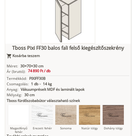
fehér
Kasmír
Kőszürke
Nádzöld
Füstös zöld
Matt
indigókék
Tboss Pixi FF30 balos fali felső kiegészítőszekrény
Kosárba teszem
Antracit
Matt fekete
Méret:
30×70×30 cm
74 890 Ft /
db
Ár
(bruttó):
Termékkód:
PIXIFF30B
Csomagolás:
1 db
-
14 kg
Anyag:
Vákuumpréselt MDF és laminált lapok
Mélység:
30 cm
Tboss fürdőszobabútor választaható színek
Magasfényű
Erezett fehér
Sonoma
Natúr tölgy
Dohány tölgy
fehér