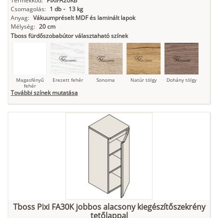
Termékkód:
PIXIFA20KB
Csomagolás:
1 db
-
13 kg
Anyag:
Vákuumpréselt MDF és laminált lapok
Mélység:
20 cm
Tboss fürdőszobabútor választaható színek
Magasfényű
Erezett fehér
Sonoma
Natúr tölgy
Dohány tölgy
fehér
További színek mutatása
Tuja
Grafit fa
Loft beton
Szupermatt
Lágy krém
fehér
Kasmír
Kőszürke
Nádzöld
Füstös zöld
Matt
indigókék
Tboss Pixi FA30K jobbos alacsony kiegészítőszekrény
tetőlappal