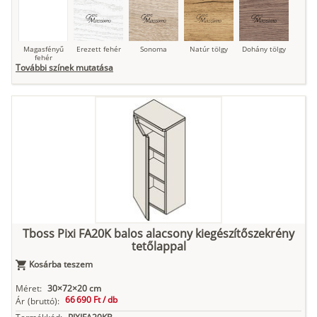
Magasfényű
Erezett fehér
Sonoma
Natúr tölgy
Dohány tölgy
fehér
További színek mutatása
Tuja
Grafit fa
Loft beton
Szupermatt
Lágy krém
fehér
Kasmír
Kőszürke
Nádzöld
Füstös zöld
Matt
indigókék
Tboss Pixi FA20K balos alacsony kiegészítőszekrény
tetőlappal
Antracit
Matt fekete
Kosárba teszem
Méret:
30×72×20 cm
66 690 Ft /
db
Ár
(bruttó):