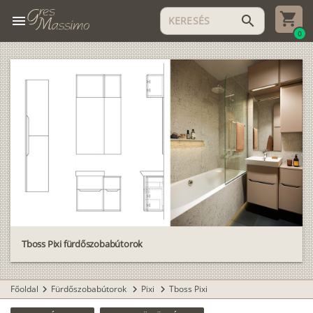
menu
search
0
Tboss Pixi fürdőszobabútorok
Főoldal
Fürdőszobabútorok
Pixi
Tboss Pixi
chevron_right
chevron_right
chevron_right