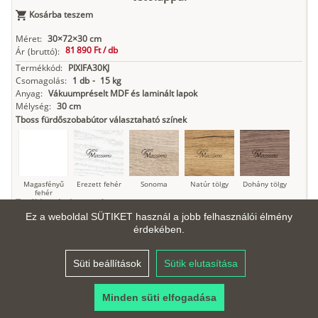
Antracit
Matt fekete
Kosárba teszem
Méret:
30×72×30 cm
81 890 Ft /
db
Ár
(bruttó):
Termékkód:
PIXIFA30KJ
Csomagolás:
1 db
-
15 kg
Anyag:
Vákuumpréselt MDF és laminált lapok
Mélység:
30 cm
Tboss fürdőszobabútor választaható színek
Magasfényű
Erezett fehér
Sonoma
Natúr tölgy
Dohány tölgy
fehér
További színek mutatása
Ez a weboldal SÜTIKET használ a jobb felhasználói élmény
érdekében.
Tuja
Grafit fa
Loft beton
Szupermatt
Lágy krém
fehér
Süti beállítások
Sütik elutasítása
Minden süti elfogadása