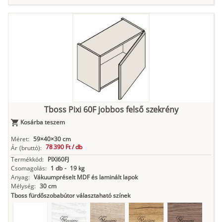
Tuja
Grafit fa
Loft beton
Szupermatt
Lágy krém
fehér
Kasmír
Kőszürke
Nádzöld
Füstös zöld
Matt
indigókék
Tboss Pixi 60F jobbos felső szekrény
Kosárba teszem
Antracit
Matt fekete
Méret:
59×40×30 cm
78 390 Ft /
db
Ár
(bruttó):
Termékkód:
PIXI60FJ
Csomagolás:
1 db
-
19 kg
Anyag:
Vákuumpréselt MDF és laminált lapok
Mélység:
30 cm
Tboss fürdőszobabútor választaható színek