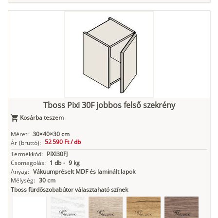
Tuja
Grafit fa
Loft beton
Szupermatt
Lágy krém
fehér
Kasmír
Kőszürke
Nádzöld
Füstös zöld
Matt
indigókék
Tboss Pixi 30F jobbos felső szekrény
Kosárba teszem
Antracit
Matt fekete
Méret:
30×40×30 cm
52 590 Ft /
db
Ár
(bruttó):
Termékkód:
PIXI30FJ
Csomagolás:
1 db
-
9 kg
Anyag:
Vákuumpréselt MDF és laminált lapok
Mélység:
30 cm
Tboss fürdőszobabútor választaható színek