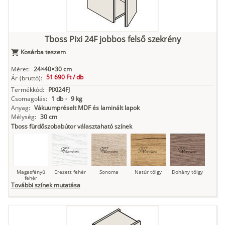
Kasmír
Kőszürke
Nádzöld
Füstös zöld
Matt
indigókék
Tboss Pixi 24F jobbos felső szekrény
Kosárba teszem
Antracit
Matt fekete
Méret:
24×40×30 cm
51 690 Ft /
db
Ár
(bruttó):
Termékkód:
PIXI24FJ
Csomagolás:
1 db
-
9 kg
Anyag:
Vákuumpréselt MDF és laminált lapok
Mélység:
30 cm
Tboss fürdőszobabútor választaható színek
Magasfényű
Erezett fehér
Sonoma
Natúr tölgy
Dohány tölgy
fehér
További színek mutatása
Tuja
Grafit fa
Loft beton
Szupermatt
Lágy krém