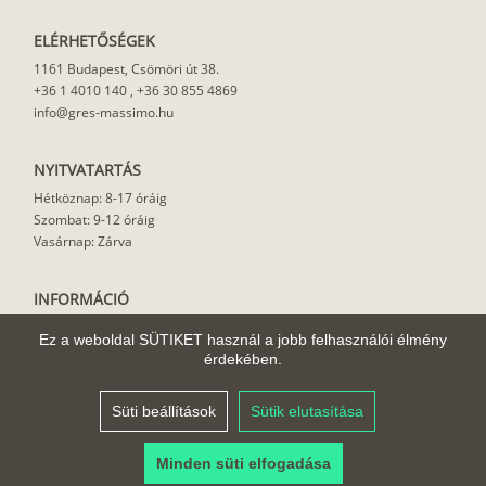
ELÉRHETŐSÉGEK
1161 Budapest, Csömöri út 38.
+36 1 4010 140
,
+36 30 855 4869
info@gres-massimo.hu
NYITVATARTÁS
Hétköznap: 8-17 óráig
Szombat: 9-12 óráig
Vasárnap: Zárva
INFORMÁCIÓ
Vásárlási feltételek
Ez a weboldal SÜTIKET használ a jobb felhasználói élmény
Felhasználási javaslat
érdekében.
Házhoz szállítás
Rólunk
Süti beállítások
Sütik elutasítása
Cikkek
Minden süti elfogadása