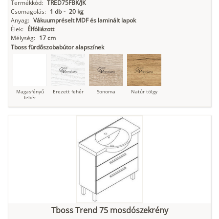
Termékkód:
TRED75FBK/JK
Csomagolás:
1 db
-
20 kg
Anyag:
Vákuumpréselt MDF és laminált lapok
Élek:
Élfóliázott
Mélység:
17 cm
Tboss fürdőszobabútor alapszínek
Magasfényű
Erezett fehér
Sonoma
Natúr tölgy
fehér
Tboss Trend 75 mosdószekrény