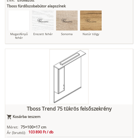
Élek:
Élfóliázott
Tboss fürdőszobabútor alapszínek
Magasfényű
Erezett fehér
Sonoma
Natúr tölgy
fehér
Tboss Trend 75 tükrös felsőszekrény
Kosárba teszem
Méret:
75×100×17 cm
103 890 Ft /
db
Ár
(bruttó):