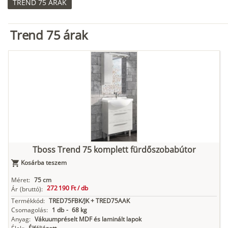
TREND 75 ÁRAK
Trend 75 árak
Tboss Trend 75 komplett fürdőszobabútor
Kosárba teszem
Méret:
75 cm
272 190 Ft /
db
Ár
(bruttó):
Termékkód:
TRED75FBK/JK + TRED75AAK
Csomagolás:
1 db
-
68 kg
Anyag:
Vákuumpréselt MDF és laminált lapok