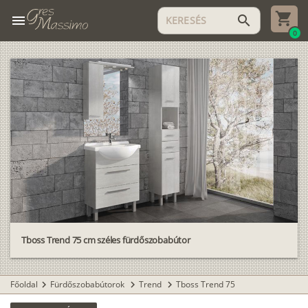
menu
search
0
Tboss Trend 75 cm széles fürdőszobabútor
Főoldal
Fürdőszobabútorok
Trend
Tboss Trend 75
chevron_right
chevron_right
chevron_right