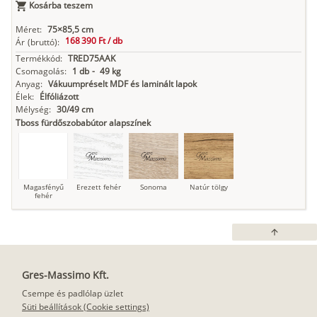
Kosárba teszem
Méret:
75×85,5 cm
168 390 Ft /
db
Ár
(bruttó):
Termékkód:
TRED75AAK
Csomagolás:
1 db
-
49 kg
Anyag:
Vákuumpréselt MDF és laminált lapok
Élek:
Élfóliázott
Mélység:
30/49 cm
Tboss fürdőszobabútor alapszínek
Magasfényű
Erezett fehér
Sonoma
Natúr tölgy
fehér
arrow_upward
Gres-Massimo Kft.
Csempe és padlólap üzlet
Süti beállítások (Cookie settings)