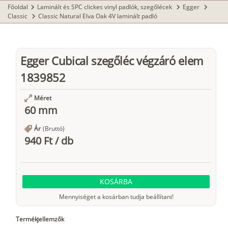
Főoldal
Laminált és SPC clickes vinyl padlók, szegőlécek
Egger
chevron_right
chevron_right
chevron_right
Classic
Classic Natural Elva Oak 4V laminált padló
chevron_right
Egger Cubical szegőléc végzáró elem
1839852
Méret
60 mm
Ár
(Bruttó)
940 Ft
/
db
KOSÁRBA
Mennyiséget a kosárban tudja beállítani!
Termékjellemzők