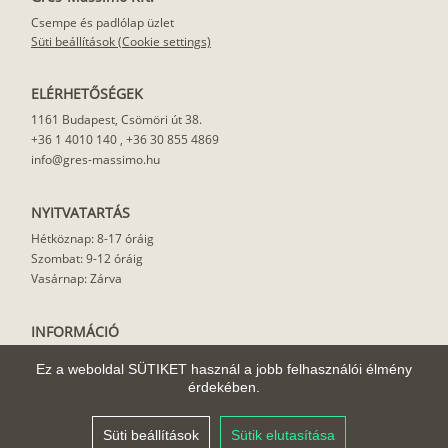
Csempe és padlólap üzlet
Süti beállítások (Cookie settings)
ELÉRHETŐSÉGEK
1161 Budapest, Csömöri út 38.
+36 1 4010 140
,
+36 30 855 4869
info@gres-massimo.hu
NYITVATARTÁS
Hétköznap: 8-17 óráig
Szombat: 9-12 óráig
Vasárnap: Zárva
INFORMÁCIÓ
Vásárlási feltételek
Ez a weboldal SÜTIKET használ a jobb felhasználói élmény
Felhasználási javaslat
érdekében.
Házhoz szállítás
Rólunk
Süti beállítások
Sütik elutasítása
Cikkek