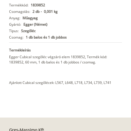
Termékkód:
1839852
Csomagolás:
2 db
-
0,001 kg
Anyag:
Műagyag
Gyártó:
Egger (Német)
Típus:
Szegőléc
Csomag:
1 db balos és 1 db jobbos
Termékleírás
Egger Cubical szegőléc végzáró elem 1839852, Termék kód:
1839852, 60 mm, 1 db balos és 1 db jobbos / csomag.
Ajánlott Cubical szegőlécek: L567, L648, L718, L734, L739, L741
Gres-Massimo Kft.