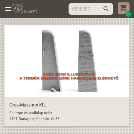
menu
search
0
Gres-Massimo Kft.
Csempe és padlólap üzlet
1161 Budapest, Csömöri út 38.