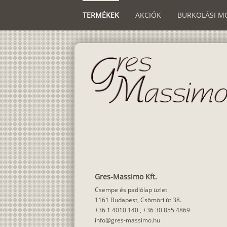
TERMÉKEK
AKCIÓK
BURKOLÁSI M
Gres-Massimo Kft.
Csempe és padlólap üzlet
1161 Budapest, Csömöri út 38.
+36 1 4010 140
,
+36 30 855 4869
info@gres-massimo.hu