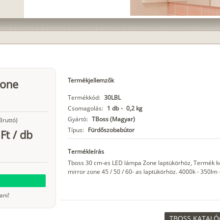
Termékjellemzők
Zone
Termékkód:
30LBL
Csomagolás:
1 db
-
0,2 kg
Gyártó:
TBoss (Magyar)
Bruttó)
Típus:
Fürdőszobabútor
Ft
/
db
Termékleírás
Tboss 30 cm-es LED lámpa Zone laptükörhöz, Termék kód:
mirror zone 45 / 50 / 60- as laptükörhöz. 4000k - 350lm 
ani!
TBOSS KATALÓG