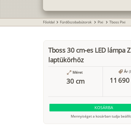
Főoldal
Fürdőszobabútorok
Pixi
Tboss Pixi
chevron_right
chevron_right
chevron_right
Tboss 30 cm-es LED lámpa 
laptükörhöz
Ár
(
Méret
11 690 
30 cm
KOSÁRBA
Mennyiséget a kosárban tudja beállít