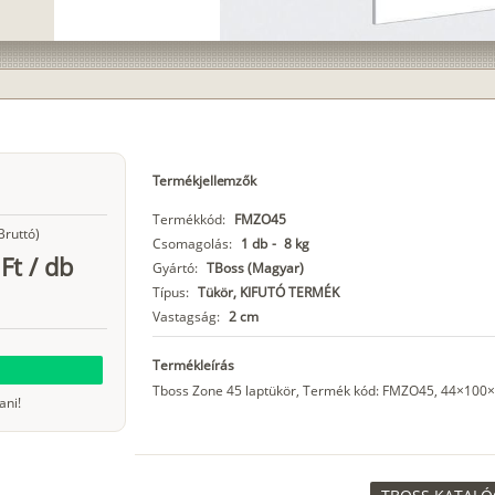
Termékjellemzők
Termékkód:
FMZO45
Bruttó)
Csomagolás:
1 db
-
8 kg
Ft
/
db
Gyártó:
TBoss (Magyar)
Típus:
Tükör, KIFUTÓ TERMÉK
Vastagság:
2 cm
Termékleírás
Tboss Zone 45 laptükör, Termék kód: FMZO45, 44×100×2
ani!