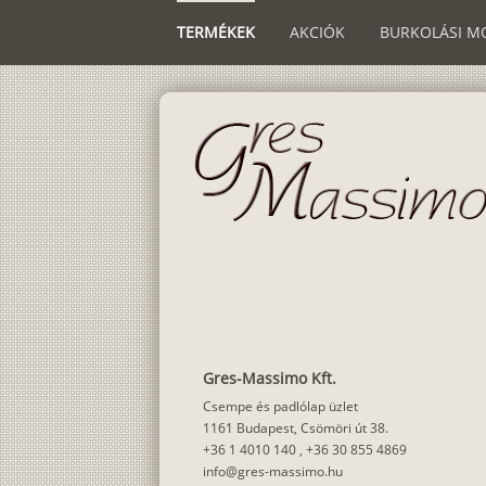
TERMÉKEK
AKCIÓK
BURKOLÁSI M
Gres-Massimo Kft.
Csempe és padlólap üzlet
1161 Budapest, Csömöri út 38.
+36 1 4010 140
,
+36 30 855 4869
info@gres-massimo.hu