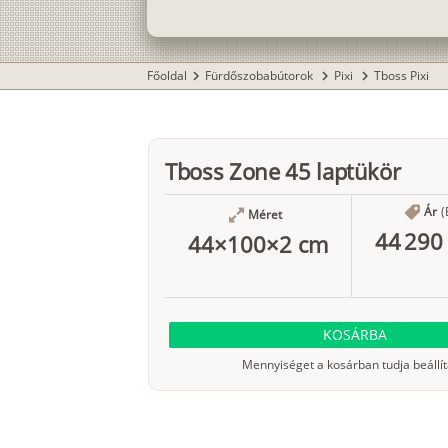
Főoldal
Fürdőszobabútorok
Pixi
Tboss Pixi
chevron_right
chevron_right
chevron_right
Tboss Zone 45 laptükör
Ár
(
Méret
44 290 
44×100×2 cm
KOSÁRBA
Mennyiséget a kosárban tudja beállít