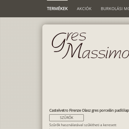
TERMÉKEK
AKCIÓK
BURKOLÁSI M
Castelvetro Firenze Olasz gres porcelán padlóla
SZŰRŐK
Szűrők használatával szűkítheti a keresett