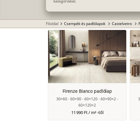
kategóriákat.
Főoldal
Csempék és padlólapok
Castelvetro
chevron_right
chevron_right
chevron_right
Firenze Bianco padlólap
30×60 - 60×90 - 60×120 - 60×90×2 -
3
60×120×2
11 990 Ft / m² -től