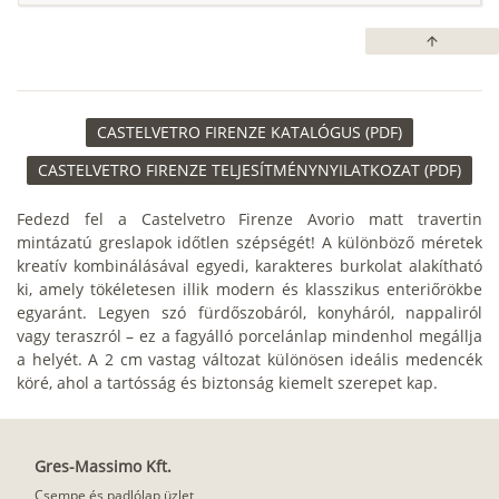
arrow_upward
CASTELVETRO FIRENZE KATALÓGUS (PDF)
CASTELVETRO FIRENZE TELJESÍTMÉNYNYILATKOZAT (PDF)
Fedezd fel a Castelvetro Firenze Avorio matt travertin
mintázatú greslapok időtlen szépségét! A különböző méretek
kreatív kombinálásával egyedi, karakteres burkolat alakítható
ki, amely tökéletesen illik modern és klasszikus enteriőrökbe
egyaránt. Legyen szó fürdőszobáról, konyháról, nappaliról
vagy teraszról – ez a fagyálló porcelánlap mindenhol megállja
a helyét. A 2 cm vastag változat különösen ideális medencék
köré, ahol a tartósság és biztonság kiemelt szerepet kap.
Gres-Massimo Kft.
Csempe és padlólap üzlet