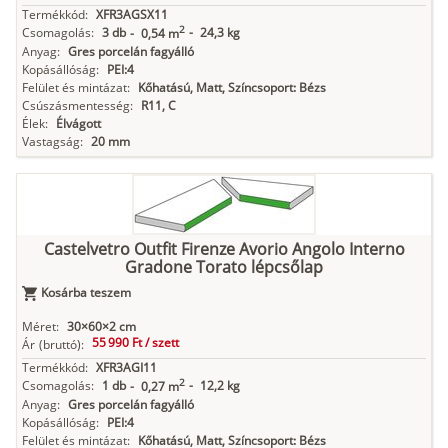
Termékkód:
XFR3AGSX11
2
Csomagolás:
3 db
-
24,3 kg
-
0,54 m
Anyag:
Gres porcelán fagyálló
Kopásállóság:
PEI:4
Felület és mintázat:
Kőhatású, Matt, Színcsoport: Bézs
Csúszásmentesség:
R11, C
Élek:
Élvágott
Vastagság:
20 mm
Castelvetro Outfit Firenze Avorio Angolo Interno
Gradone Torato lépcsőlap
Kosárba teszem
Méret:
30×60×2 cm
55 990 Ft /
szett
Ár
(bruttó):
Termékkód:
XFR3AGI11
2
Csomagolás:
1 db
-
12,2 kg
-
0,27 m
Anyag:
Gres porcelán fagyálló
Kopásállóság:
PEI:4
Felület és mintázat:
Kőhatású, Matt, Színcsoport: Bézs