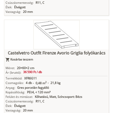
Csúszásmentesség:
R11, C
Élek:
Élvágott
Vastagság:
20 mm
Castelvetro Outfit Firenze Avorio Griglia folyókarács
Kosárba teszem
Méret:
20×60×2 cm
36 590 Ft /
db
Ár
(bruttó):
Termékkód:
XFR6G11
2
Csomagolás:
4 db
-
21,8 kg
-
0,48 m
Anyag:
Gres porcelán fagyálló
Kopásállóság:
PEI:4, < 120 mm³
Felület és mintázat:
Kőhatású, Matt, Színcsoport: Bézs
Csúszásmentesség:
R11, C
Élek:
Élvágott
Vastagság:
20 mm