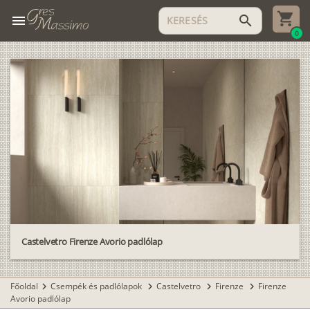
menu
search
0
Castelvetro Firenze Avorio padlólap
Főoldal
Csempék és padlólapok
Castelvetro
Firenze
Firenze
chevron_right
chevron_right
chevron_right
chevron_right
Avorio padlólap