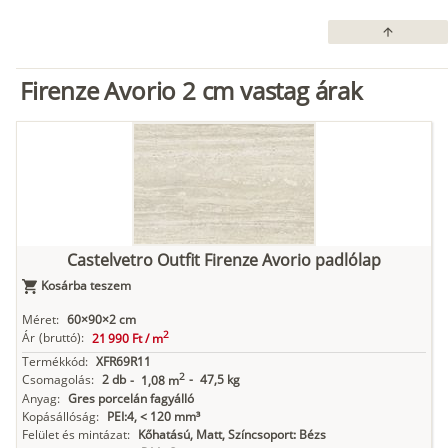
arrow_upward
Firenze Avorio 2 cm vastag árak
Castelvetro Outfit Firenze Avorio padlólap
Kosárba teszem
Méret:
60×90×2 cm
2
Ár
(bruttó):
21 990 Ft /
m
Termékkód:
XFR69R11
2
Csomagolás:
2 db
-
47,5 kg
-
1,08 m
Anyag:
Gres porcelán fagyálló
Kopásállóság:
PEI:4, < 120 mm³
Felület és mintázat:
Kőhatású, Matt, Színcsoport: Bézs