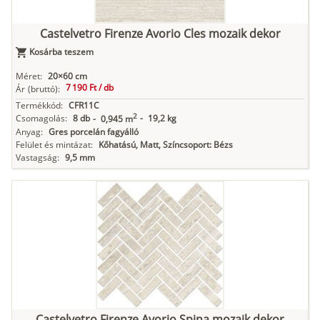
Castelvetro Firenze Avorio Cles mozaik dekor
Kosárba teszem
Méret:
20×60 cm
7 190 Ft /
db
Ár
(bruttó):
Termékkód:
CFR11C
2
Csomagolás:
8 db
-
19,2 kg
-
0,945 m
Anyag:
Gres porcelán fagyálló
Felület és mintázat:
Kőhatású, Matt, Színcsoport: Bézs
Vastagság:
9,5 mm
Castelvetro Firenze Avorio Spina mozaik dekor