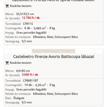
Kosárba teszem
Méret:
33,5×33,5 cm
12 790 Ft /
db
Ár
(bruttó):
Termékkód:
CFR11S
2
Csomagolás:
6 db
-
8 kg
-
0,483 m
Anyag:
Gres porcelán fagyálló
Felület és mintázat:
Kőhatású, Matt, Színcsoport: Bézs
Vastagság:
9,5 mm
Castelvetro Firenze Avorio Battiscopa lábazat
Kosárba teszem
Méret:
4,6×60 cm
3 690 Ft /
db
Ár
(bruttó):
Termékkód:
CFR6R11BT
2
Csomagolás:
14 db
-
9 kg
-
0,39 m
Anyag:
Gres porcelán fagyálló
Felület és mintázat:
Kőhatású, Matt, Színcsoport: Bézs
Élek:
Élvágott
Vastagság:
9,5 mm