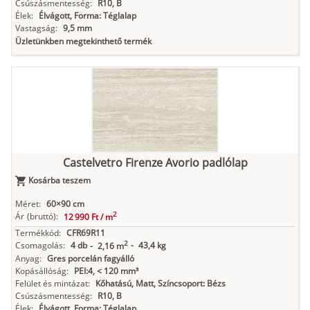
Csúszásmentesség:
R10, B
Élek:
Élvágott, Forma: Téglalap
Vastagság:
9,5 mm
Üzletünkben megtekinthető termék
Castelvetro Firenze Avorio padlólap
Kosárba teszem
Méret:
60×90 cm
2
Ár
(bruttó):
12 990 Ft /
m
Termékkód:
CFR69R11
2
Csomagolás:
4 db
-
43,4 kg
-
2,16 m
Anyag:
Gres porcelán fagyálló
Kopásállóság:
PEI:4, < 120 mm³
Felület és mintázat:
Kőhatású, Matt, Színcsoport: Bézs
Csúszásmentesség:
R10, B
Élek:
Élvágott, Forma: Téglalap