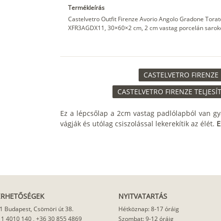
Termékleírás
Castelvetro Outfit Firenze Avorio Angolo Gradone Torato
XFR3AGDX11, 30×60×2 cm, 2 cm vastag porcelán sarokele
CASTELVETRO FIRENZE 
CASTELVETRO FIRENZE TELJESÍ
Ez a lépcsőlap a 2cm vastag padlólapból van gy
vágják és utólag csiszolással lekerekítik az élét.
E
ÉRHETŐSÉGEK
NYITVATARTÁS
1 Budapest, Csömöri út 38.
Hétköznap: 8-17 óráig
 1 4010 140
,
+36 30 855 4869
Szombat: 9-12 óráig