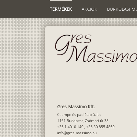
TERMÉKEK
AKCIÓK
BURKOLÁSI M
Gres-Massimo Kft.
Csempe és padlólap üzlet
1161 Budapest, Csömöri út 38.
+36 1 4010 140
,
+36 30 855 4869
info@gres-massimo.hu