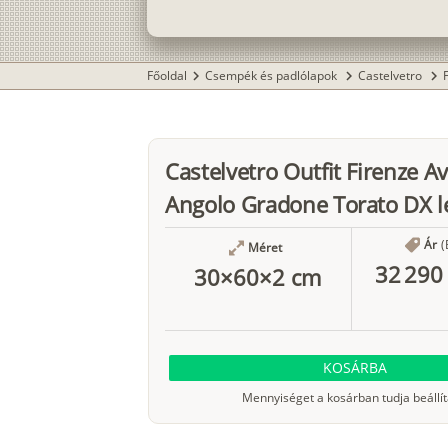
Főoldal
Csempék és padlólapok
Castelvetro
chevron_right
chevron_right
chevron_right
Castelvetro Outfit Firenze A
Angolo Gradone Torato DX l
Ár
(
Méret
32 290 
30×60×2 cm
KOSÁRBA
Mennyiséget a kosárban tudja beállít