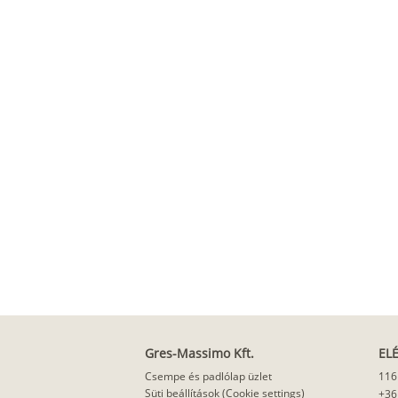
Gres-Massimo Kft.
EL
Csempe és padlólap üzlet
116
Süti beállítások (Cookie settings)
+36