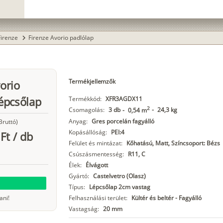
Firenze
Firenze Avorio padlólap
chevron_right
Termékjellemzők
vorio
épcsőlap
Termékkód:
XFR3AGDX11
2
Csomagolás:
3 db
-
24,3 kg
-
0,54 m
Anyag:
Gres porcelán fagyálló
Bruttó)
Kopásállóság:
PEI:4
Ft
/
db
Felület és mintázat:
Kőhatású, Matt, Színcsoport: Bézs
Csúszásmentesség:
R11, C
Élek:
Élvágott
Gyártó:
Castelvetro (Olasz)
Típus:
Lépcsőlap 2cm vastag
ani!
Felhasználási terület:
Kültér és beltér - Fagyálló
Vastagság:
20 mm