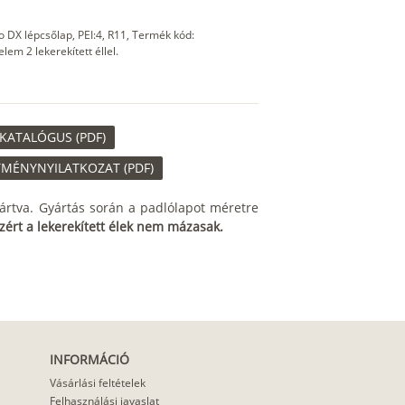
 DX lépcsőlap, PEI:4, R11, Termék kód:
m 2 lekerekített éllel.
KATALÓGUS (PDF)
TMÉNYNYILATKOZAT (PDF)
ártva. Gyártás során a padlólapot méretre
zért a lekerekített élek nem mázasak.
INFORMÁCIÓ
Vásárlási feltételek
Felhasználási javaslat