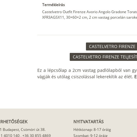
Termékleírás
Castelvetro Outfit Firenze Avorio Angolo Gradone Torato
XFR3AGSX11, 30×60×2 cm, 2 cm vastag porcelán sarokele
CASTELVETRO FIRENZE 
CASTELVETRO FIRENZE TELJESÍ
Ez a lépcsőlap a 2cm vastag padlólapból van gy
vágják és utólag csiszolással lekerekítik az élét.
E
ÉRHETŐSÉGEK
NYITVATARTÁS
1 Budapest, Csömöri út 38.
Hétköznap: 8-17 óráig
 1 4010 140
,
+36 30 855 4869
Szombat: 9-12 óráig