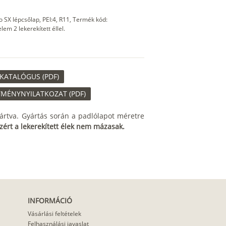
 SX lépcsőlap, PEI:4, R11, Termék kód:
m 2 lekerekített éllel.
KATALÓGUS (PDF)
TMÉNYNYILATKOZAT (PDF)
ártva. Gyártás során a padlólapot méretre
zért a lekerekített élek nem mázasak.
INFORMÁCIÓ
Vásárlási feltételek
Felhasználási javaslat