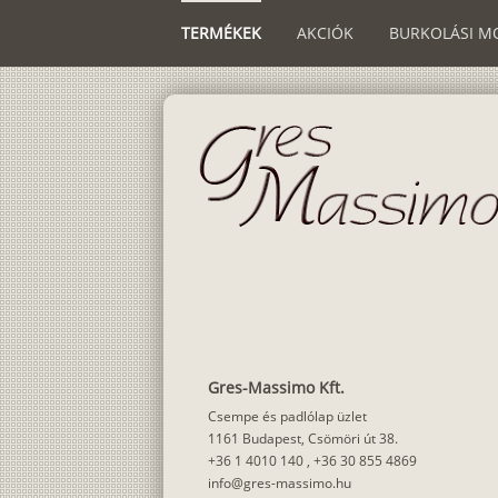
TERMÉKEK
AKCIÓK
BURKOLÁSI M
Gres-Massimo Kft.
Csempe és padlólap üzlet
1161 Budapest, Csömöri út 38.
+36 1 4010 140
,
+36 30 855 4869
info@gres-massimo.hu