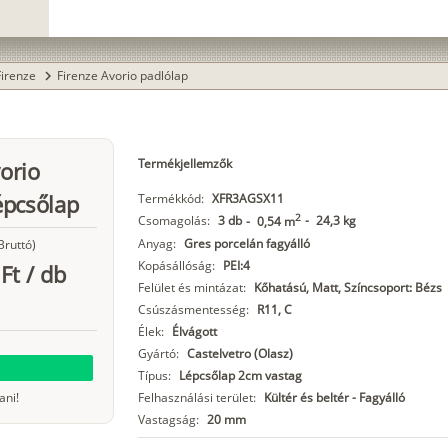
Firenze
Firenze Avorio padlólap
chevron_right
Termékjellemzők
vorio
épcsőlap
Termékkód:
XFR3AGSX11
2
Csomagolás:
3 db
-
24,3 kg
-
0,54 m
Anyag:
Gres porcelán fagyálló
Bruttó)
Kopásállóság:
PEI:4
Ft
/
db
Felület és mintázat:
Kőhatású, Matt, Színcsoport: Bézs
Csúszásmentesség:
R11, C
Élek:
Élvágott
Gyártó:
Castelvetro (Olasz)
Típus:
Lépcsőlap 2cm vastag
ani!
Felhasználási terület:
Kültér és beltér - Fagyálló
Vastagság:
20 mm