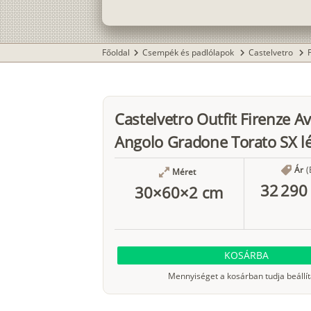
Főoldal
Csempék és padlólapok
Castelvetro
chevron_right
chevron_right
chevron_right
Castelvetro Outfit Firenze A
Angolo Gradone Torato SX l
Ár
(
Méret
32 290 
30×60×2 cm
KOSÁRBA
Mennyiséget a kosárban tudja beállít