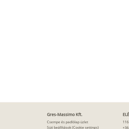
Gres-Massimo Kft.
EL
Csempe és padlólap üzlet
116
Süti beállítások (Cookie settings)
+36