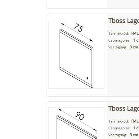
Tboss Lago
Termékkód:
FML
Csomagolás:
1 d
Vastagság:
3 cm
Tboss Lago
Termékkód:
FML
Csomagolás:
1 d
Vastagság:
3 cm