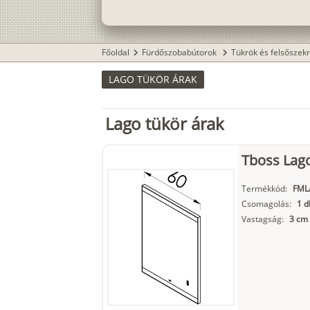
Főoldal
Fürdőszobabútorok
Tükrök és felsőszek
chevron_right
chevron_right
LAGO TÜKÖR ÁRAK
Lago tükör árak
Tboss Lago
Termékkód:
FML
Csomagolás:
1 d
Vastagság:
3 cm