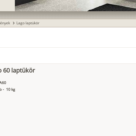
rények
Lago laptükör
chevron_right
 60 laptükör
A60
b
-
10 kg