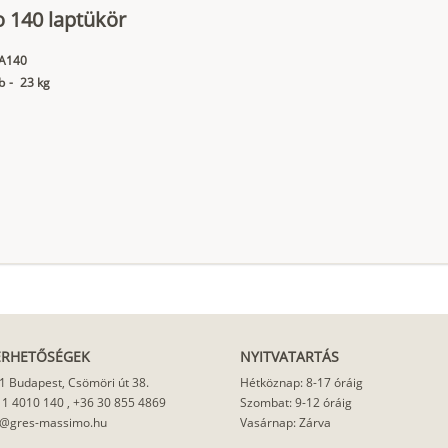
 140 laptükör
A140
b
-
23 kg
ÉRHETŐSÉGEK
NYITVATARTÁS
1 Budapest, Csömöri út 38.
Hétköznap: 8-17 óráig
 1 4010 140
,
+36 30 855 4869
Szombat: 9-12 óráig
o@gres-massimo.hu
Vasárnap: Zárva