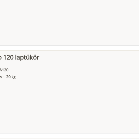
 120 laptükör
A120
b
-
20 kg