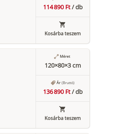
114 890 Ft
/
db
Kosárba teszem
Méret
120×80×3 cm
Ár
(Bruttó)
136 890 Ft
/
db
Kosárba teszem