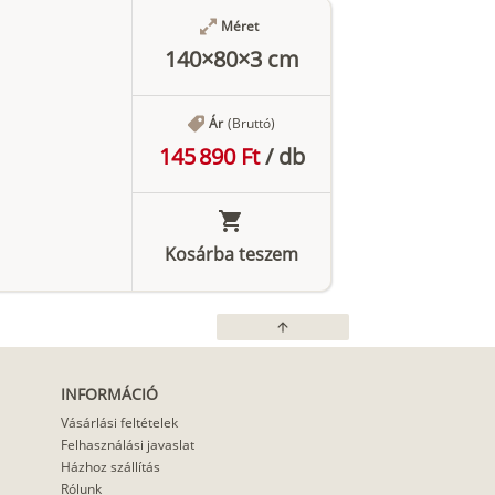
Méret
140×80×3 cm
Ár
(Bruttó)
145 890 Ft
/
db
Kosárba teszem
arrow_upward
INFORMÁCIÓ
Vásárlási feltételek
Felhasználási javaslat
Házhoz szállítás
Rólunk