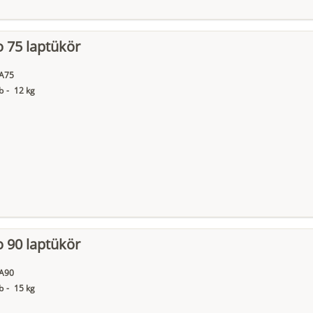
 75 laptükör
A75
b
-
12 kg
 90 laptükör
A90
b
-
15 kg