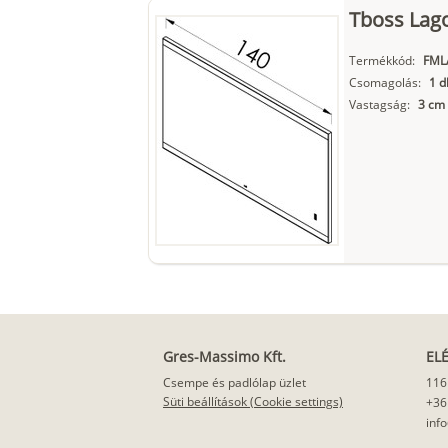
Tboss Lago
Termékkód:
FML
Csomagolás:
1 d
Vastagság:
3 cm
Gres-Massimo Kft.
EL
Csempe és padlólap üzlet
116
Süti beállítások (Cookie settings)
+36
inf