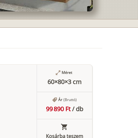
Méret
60×80×3 cm
Ár
(Bruttó)
99 890 Ft
/
db
Kosárba teszem