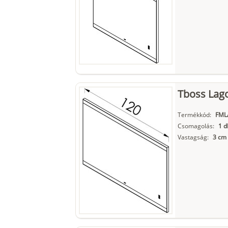
Tboss Lago
Termékkód:
FML
Csomagolás:
1 d
Vastagság:
3 cm