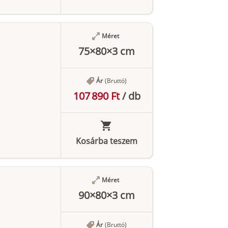
Méret
75×80×3 cm
Ár
(Bruttó)
107 890 Ft
/
db
Kosárba teszem
Méret
90×80×3 cm
Ár
(Bruttó)